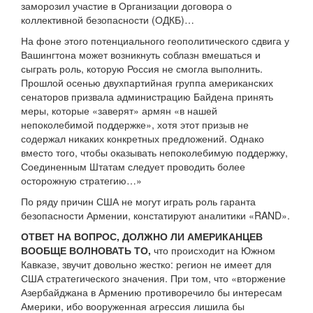
заморозил участие в Организации договора о
коллективной безопасности (ОДКБ)…
На фоне этого потенциального геополитического сдвига у
Вашингтона может возникнуть соблазн вмешаться и
сыграть роль, которую Россия не смогла выполнить.
Прошлой осенью двухпартийная группа американских
сенаторов призвала администрацию Байдена принять
меры, которые «заверят» армян «в нашей
непоколебимой поддержке», хотя этот призыв не
содержал никаких конкретных предложений. Однако
вместо того, чтобы оказывать непоколебимую поддержку,
Соединенным Штатам следует проводить более
осторожную стратегию…»
По ряду причин США не могут играть роль гаранта
безопасности Армении, констатируют аналитики «RAND».
ОТВЕТ НА ВОПРОС, ДОЛЖНО ЛИ АМЕРИКАНЦЕВ
ВООБЩЕ ВОЛНОВАТЬ ТО,
что происходит на Южном
Кавказе, звучит довольно жестко: регион не имеет для
США стратегического значения. При том, что «вторжение
Азербайджана в Армению противоречило бы интересам
Америки, ибо вооруженная агрессия лишила бы