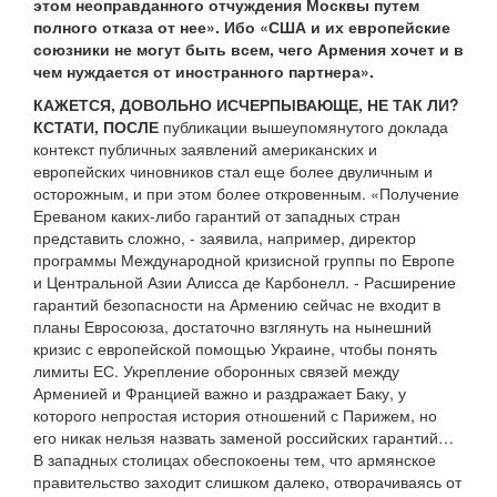
этом неоправданного отчуждения Москвы путем
полного отказа от нее». Ибо «США и их европейские
союзники не могут быть всем, чего Армения хочет и в
чем нуждается от иностранного партнера».
КАЖЕТСЯ, ДОВОЛЬНО ИСЧЕРПЫВАЮЩЕ, НЕ ТАК ЛИ?
КСТАТИ, ПОСЛЕ
публикации вышеупомянутого доклада
контекст публичных заявлений американских и
европейских чиновников стал еще более двуличным и
осторожным, и при этом более откровенным. «Получение
Ереваном каких-либо гарантий от западных стран
представить сложно, - заявила, например, директор
программы Международной кризисной группы по Европе
и Центральной Азии Алисса де Карбонелл. - Расширение
гарантий безопасности на Армению сейчас не входит в
планы Евросоюза, достаточно взглянуть на нынешний
кризис с европейской помощью Украине, чтобы понять
лимиты ЕС. Укрепление оборонных связей между
Арменией и Францией важно и раздражает Баку, у
которого непростая история отношений с Парижем, но
его никак нельзя назвать заменой российских гарантий…
В западных столицах обеспокоены тем, что армянское
правительство заходит слишком далеко, отворачиваясь от