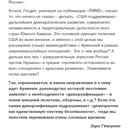
России».
Кстати, Госдеп, реагируя на публикацию «RAND», сказал
то, что ничего не сказал – дескать, «США поддерживают
дальнейшее демократическое развитие, суверенитет,
независимость и территориальную целостность всех
стран Южного Кавказа. Это основной принцип политики
США во всем регионе, и именно с этой целью мы
расширяем (наше) взаимодействие с Арменией в рамках
широкомасштабных отношений». Это о чем вообще? А
дальше все про « разрушительную агрессию России
против Украины» и призыв «проявлять осторожность во
всех отношениях с иранским режимом». Улавливаете
нотки шантажа?
Так, спрашивается, в каком направлении и к чему
идет Армения, руководство которой постоянно
заявляет о необходимости «диверсификации» - в
плане внешней политики, обороны, и т.д.? Если эта
самая диверсификация подразумевает «демократию
как единственную систему безопасности», тогда мы
поистине переживаем очень сложные времена.
Зара Гeворкян