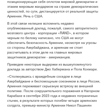
позиционирующая себя оплотом мировой демократии и
этаким мировым жандармом на страже демократических
ценностей, по сути, дистанцируется от реальной защиты
Армении. Речь о США.
В этой связи нелишне вспомнить недавно
опубликованный доклад, пожалуй, самого авторитетного
мозгового центра - корпорации «RAND», в котором
черным по белому написано, что США не могут
обеспечить безопасность Армении, несмотря на угрозы
со стороны Азербайджана, и армянам не стоит
рассчитывать в этом деле на главных мировых
защитников демократии - американцев.
Приведем некоторые выдержки из вышеупомянутого
доклада за авторством Джо Хабермана и Пола Кохмари.
«Столкнувшись с враждебным соседом в лице
Азербайджане и беспомощным союзником в лице России,
Армения переживает серьезную встряску во внешней
политике. После сокрушительного поражения в Нагорном
Карабахе в сентябре 2023 года и недавних пограничных
стычек, в результате которых погибли четыре армянских
солдата, премьер-министр Армении Никол Пашинян