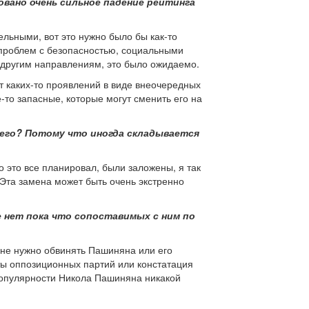
овано очень сильное падение рейтинга
ельными, вот это нужно было бы как-то
c проблем с безопасностью, социальными
о другим направлениям, это было ожидаемо.
т каких-то проявлений в виде внеочередных
-то запасные, которые могут сменить его на
 его? Потому что иногда складывается
о это все планировал, были заложены, я так
 Эта замена может быть очень экстренно
 нет пока что сопоставимых с ним по
 не нужно обвинять Пашиняна или его
оты оппозиционных партий или констатация
 популярности Никола Пашиняна никакой