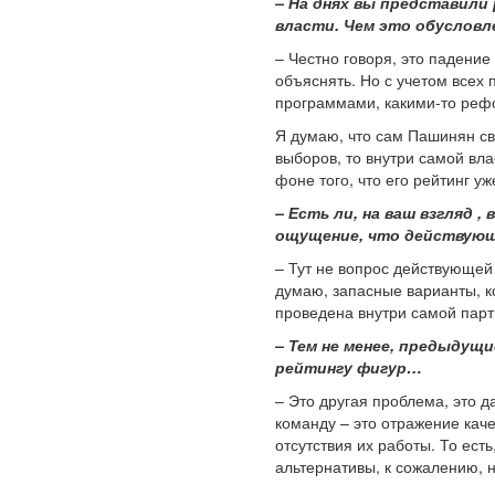
– На днях вы представили
власти. Чем это обусловл
– Честно говоря, это падени
объяснять. Но с учетом всех
программами, какими-то реф
Я думаю, что сам Пашинян св
выборов, то внутри самой вла
фоне того, что его рейтинг уж
– Есть ли, на ваш взгляд
ощущение, что действующ
– Тут не вопрос действующей 
думаю, запасные варианты, ко
проведена внутри самой парт
– Тем не менее, предыдущ
рейтингу фигур…
– Это другая проблема, это 
команду – это отражение кач
отсутствия их работы. То ес
альтернативы, к сожалению, н