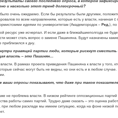
 результаты своего последнего опроса, в котором зафиксир
ено и насколько этот тренд долгосрочный?
е было очень ожидаемо. Если бы результаты были другими, положит
 провалов по всем направлениям, которые есть у власти, начиная 
ормистскими идеями по университетам (Академгородок –
Ред.
), п
ой ресурс уже исчерпал. И если даже в ближайшиеполгода не буде
сти может стать вопрос о замене Пашиняна. Будут назначены какие
е приблизился к дну.
 , внутри правящей партии люди, которые рискнут сместить
ая власть – это Пашинян…
власти. В рамках проекта приведения Пашиняна к власти у того, кт
торые сейчас могут быть не видны, но они есть и в любом случае.
ии.
ие ваши опросы показывают, что даже при таком показателе
даже не проблема власти. В низком рейтинге оппозиционных партий
ества работы самих партий. Трудно даже сказать – это оценка раб
ть, при любом раскладе мы имеем ситуацию, когда на фоне низкой
ет.