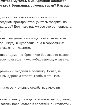
Комитаса мугамы, а из Армении слепится
е кто? Эриванцы, эрмени, турки? Как вас
, что и ответить на вопрос вам просто
ездном пространстве, учитесь говорить на
а Шер? Если так, раз уж все это во-первых, а
).
оны, эти дамы и господа (в основном, все-
де-нибудь в Нубарашене, а в заоблачных
влекают от главного.
 шаг, надменно-брезгливо бросают то самое:
свою пока еще тихую нубарашенскую гавань.
ражений, уходили в политику. Вслед за
 им адресам ставить гробы к стенкам,
л на осветительные столбы и, зачехляя
«гмп-гмп-ху!..» и делали много чего другого,
е готовы расписаться в собственной глупости и