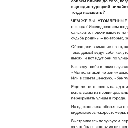
совсем близко до того, ког
еще один турецкий вилайет
тогда называть?
ЧЕМ ЖЕ ВЫ, УТОМЛЕННЫЕ 
некогда? Исследованием шеде
санскрите, подсчитываете на 
судьба родины – во-вторых, з
Обращали внимание на то, как
таки, дамы) ведут себя как 
высях, и вот идут они по ули
Как ведут себя в таких случа
«Мы политикой не занимаемся
Или в советашенскую, «бангл
Еще лет пять-шесть назад эти
всплывшим из провинциальных
перекрывать улицы в городе, 
Их вдохновляла обезьянья пры
видеокамеры-скоростомеры, 
Выстраиваясь полукругом пере
за что большинству из них се