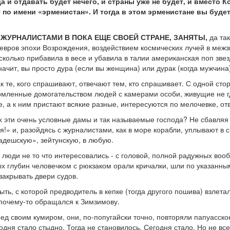
да и отдавать будет нечего, и страны уже не будет, и вместо 
 по имени «эрменистан». И тогда в этом эрменистане вы будет
ЖУРНАЛИСТАМИ В ПОКА ЕЩЕ СВОЕЙ СТРАНЕ, ЗАНЯТЫ,
да так
вров эпохи Возрождения, воздействием космических лучей в межзв
сколько прибавила в весе и убавила в талии американская поп звезд
начит, вы просто дура (если вы женщина) или дурак (когда мужчина
 те, кого спрашивают, отвечают тем, кто спрашивает. С одной стор
утомленные домогательством людей с камерами особи, живущие не г
це, а к ним пристают всякие разные, интересуются по мелочевке, от
ях эти очень условные дамы и так называемые господа? Не сбавляя
!» и, разойдясь с журналистами, как в море корабли, уплывают в 
адешскую», зейтунскую, в любую.
 люди не то что интересовались - с головой, полной радужных вооб
 глубин человечком с рюкзаком орали кричалки, шли по указанным
закрывать двери судов.
ть, с которой предводитель в кепке (тогда другого пошива) взлета
почему-то обращался к Зимзимову.
д своим кумиром, они, по-попугайски точно, повторяли папуасское 
годня стало стыдно. Тогда не становилось. Сегодня стало. Но не вс