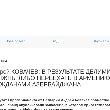
Ноев Ковчег
ВИДЕО
Журналы
.2024
дрей КОВАЧЕВ: В РЕЗУЛЬТАТЕ ДЕЛИ
ЛЖНЫ ЛИБО ПЕРЕЕХАТЬ В АРМЕНИЮ,
АЖДАНАМИ АЗЕРБАЙДЖАНА
утат Европарламента от Болгарии Андрей Ковачев совместно
альюранд опубликовали заявление, в котором приветствова
л интервью Alpha News по этому случаю.