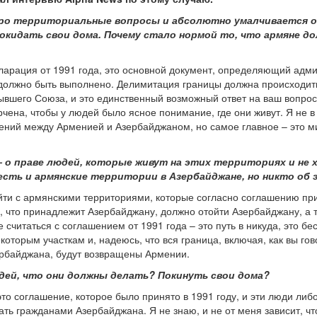
про территориальные вопросы и абсолютно умалчивается о
окидать свои дома. Почему стало нормой то, что армяне д
кларация от 1991 года, это основной документ, определяющий адм
 должно быть выполнено. Делимитация границы должна происходить
шего Союза, и это единственный возможный ответ на ваш вопрос. Я
рчена, чтобы у людей было ясное понимание, где они живут. Я не в 
шений между Арменией и Азербайджаном, но самое главное – это 
 – о праве людей, которые живут на этих территориях и не 
сть и армянские территории в Азербайджане, но никто об 
йти с армянскими территориями, которые согласно соглашению пр
 что принадлежит Азербайджану, должно отойти Азербайджану, а 
 считаться с соглашением от 1991 года – это путь в никуда, это б
оторым участкам и, надеюсь, что вся граница, включая, как вы гов
ербайджана, будут возвращены Армении.
юдей, что они должны делать? Покинуть свои дома?
 это соглашение, которое было принято в 1991 году, и эти люди л
ать гражданами Азербайджана. Я не знаю, и не от меня зависит, ч