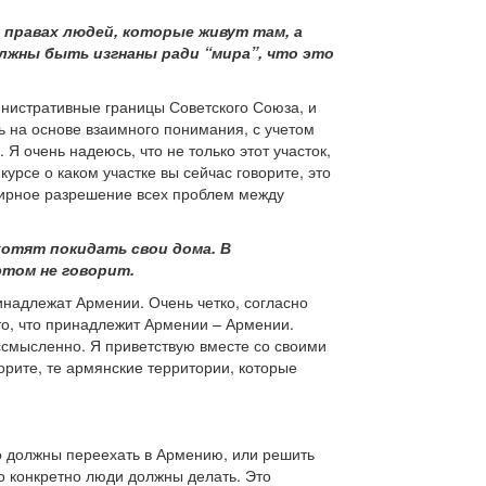
 правах людей, которые живут там, а
олжны быть изгнаны ради “мира”, что это
инистративные границы Советского Союза, и
 на основе взаимного понимания, с учетом
 очень надеюсь, что не только этот участок,
курсе о каком участке вы сейчас говорите, это
мирное разрешение всех проблем между
хотят покидать свои дома. В
этом не говорит.
инадлежат Армении. Очень четко, согласно
то, что принадлежит Армении – Армении.
ессмысленно. Я приветствую вместе со своими
орите, те армянские территории, которые
ибо должны переехать в Армению, или решить
то конкретно люди должны делать. Это