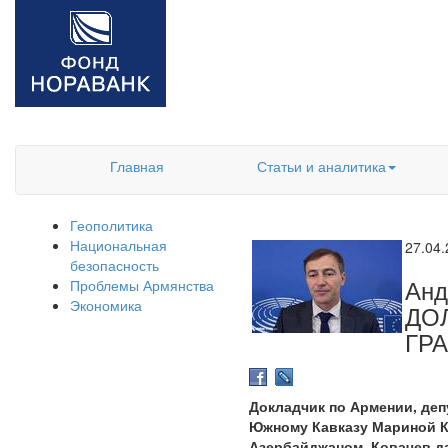
Главная
Статьи и аналитика
Геополитика
Национальная
27.04
безопасность
Ан
Проблемы Армянства
Экономика
ДО
ГР
Докладчик по Армении, деп
Южному Кавказу Мариной К
Азербайджаном. Ковачев да