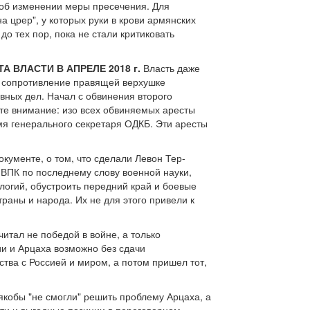
 об изменении меры пресечения. Для
 црер", у которых руки в крови армянских
до тех пор, пока не стали критиковать
ВЛАСТИ В АПРЕЛЕ 2018 г.
Власть даже
ое сопротивление правящей верхушке
вных дел. Начал с обвинения второго
ите внимание: изо всех обвиняемых аресты
емя генерального секретаря ОДКБ. Эти аресты
кументе, о том, что сделали Левон Тер-
 ВПК по последнему слову военной науки,
логий, обустроить передний край и боевые
траны и народа. Их не для этого привели к
итал не победой в войне, а только
и и Арцаха возможно без сдачи
тва с Россией и миром, а потом пришел тот,
якобы "не смогли" решить проблему Арцаха, а