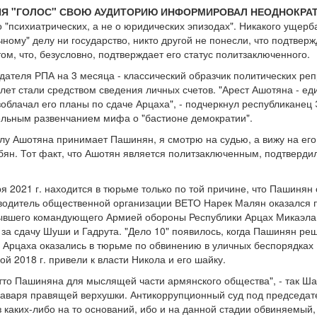
Я "ГОЛОС" СВОЮ АУДИТОРИЮ ИНФОРМИРОВАЛ НЕОДНОКРАТ
о "психиатрических, а не о юридических эпизодах". Никакого ущер
ному" делу ни государство, никто другой не понесли, что подтвер
м, что, безусловно, подтверждает его статус политзаключенного.
ателя РПА на 3 месяца - классический образчик политических реп
 лет стали средством сведения личных счетов. "Арест Ашотяна - е
облачал его планы по сдаче Арцаха", - подчеркнул республиканец
ельным развенчанием мифа о "бастионе демократии".
лу Ашотяна принимает Пашинян, я смотрю на судью, а вижу на его 
ян. Тот факт, что Ашотян является политзаключенным, подтверди
 2021 г. находится в тюрьме только по той причине, что Пашинян 
водитель общественной организации ВЕТО Нарек Малян оказался по
ывшего командующего Армией обороны Республики Арцах Микаэла А
за сдачу Шуши и Гадрута. "Дело 10" появилось, когда Пашинян ре
 Арцаха оказались в тюрьме по обвинению в уличных беспорядках 1
ой 2018 г. привели к власти Никола и его шайку.
тто Пашиняна для мыслящей части армянского общества", - так Ша
аваря правящей верхушки. Антикоррупционный суд под председат
каких-либо на то оснований, ибо и на данной стадии обвиняемый, 