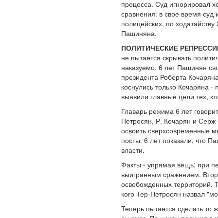
процесса. Суд игнорировал х
сравнения: в свое время суд 
полицейских, по ходатайству 
Пашиняна.
ПОЛИТИЧЕСКИЕ РЕПРЕССИИ
не пытается скрывать полити
наказуемо. 6 лет Пашинян св
президента Роберта Кочаряна
коснулись только Кочаряна -
выявили главные цели тех, кт
Главарь режима 6 лет говорит
Петросян, Р. Кочарян и Серж
освоить сверхсовременные ме
посты. 6 лет показали, что П
власти.
Факты - упрямая вещь: при п
выигранным сражением. Второ
освобожденных территорий. Т
кого Тер-Петросян назвал "мо
Теперь пытается сделать то ж