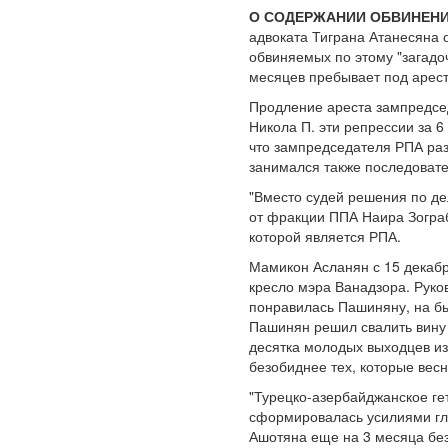
О СОДЕРЖАНИИ ОБВИНЕНИ
адвоката Тиграна Атанесяна 
обвиняемых по этому "загадоч
месяцев пребывает под аресто
Продление ареста зампредсед
Никола П. эти репрессии за 6
что зампредседателя РПА раз
занимался также последоват
"Вместо судей решения по де
от фракции ППА Наира Зограб
которой является РПА.
Мамикон Асланян с 15 декабря
кресло мэра Ванадзора. Руко
понравилась Пашиняну, на б
Пашинян решил свалить вину 
десятка молодых выходцев из
безобиднее тех, которые весн
"Турецко-азербайджанское ге
сформировалась усилиями гл
Ашотяна еще на 3 месяца без 