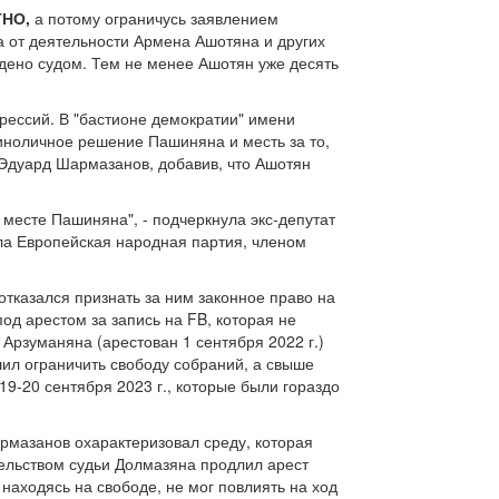
НО,
а потому ограничусь заявлением
ба от деятельности Армена Ашотяна и других
ждено судом. Тем не менее Ашотян уже десять
рессий. В "бастионе демократии" имени
диноличное решение Пашиняна и месть за то,
 Эдуард Шармазанов, добавив, что Ашотян
месте Пашиняна", - подчеркнула экс-депутат
ла Европейская народная партия, членом
отказался признать за ним законное право на
д арестом за запись на FB, которая не
рзуманяна (арестован 1 сентября 2022 г.)
шил ограничить свободу собраний, а свыше
9-20 сентября 2023 г., которые были гораздо
рмазанов охарактеризовал среду, которая
ельством судьи Долмазяна продлил арест
находясь на свободе, не мог повлиять на ход