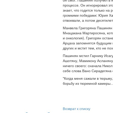
он смог. Пашинян получил в 
процессе. Он игнорировал это
знает, что годится только н
громкими победами: Юрия Хач
отвоевали, а потом десятиле
Манвела Григоряна Пашинян а
Мнацакана Мартиросяна, кото
и онкология). Григорян оста
Арцаха запомнятся будущим п
других и мстит тем, кто не по
Пашинян мстил Гарнику Исагу
Ашотяну, Мамикону Асланяну,
ничего своего: сначала Никол
себе слова Вано Сирадегяна
"Когда меня сажали в тюрьму,
борьбу из тюремной камеры
Возврат к списку