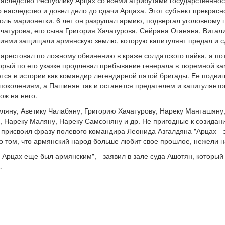
наследство Республику Арцах со всеми атрибутами государственно
 наследство и довел дело до сдачи Арцаха. Этот субъект прекрасн
а роль марионетки. 6 лет он разрушал армию, подвергал уголовном
атурова, его сына Григория Хачатурова, Сейрана Оганяна, Витали
тиями защищали армянскую землю, которую капитулянт предал и с
рестовал по ложному обвинению в краже солдатского пайка, а по
рый по его указке продлевал пребывание генерала в тюремной ка
нется в истории как командир легендарной пятой бригады. Ее подв
околениям, а Пашинян так и останется предателем и капитулянтом
хож на него.
ляну, Аветику Чалабяну, Григорию Хачатурову, Нареку Манташяну
 Нареку Маляну, Нареку Самсоняну и др. Не пригодные к созидани
 присвоил фразу полевого командира Леонида Азгалдяна "Арцах - э
 о том, что армянский народ больше любит свое прошлое, нежели
 Арцах еще был армянским", - заявил в зале суда Ашотян, который
…