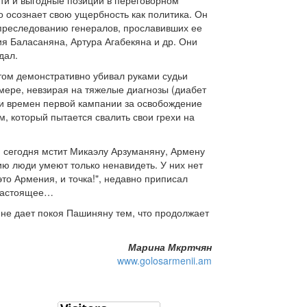
сти и выгодные позиции в переговорном
о осознает свою ущербность как политика. Он
у преследованию генералов, прославивших ее
я Баласаняна, Артура Агабекяна и др. Они
дал.
том демонстративно убивал руками судьи
мере, невзирая на тяжелые диагнозы (диабет
иги времен первой кампании за освобождение
, который пытается свалить свои грехи на
, сегодня мстит Микаэлу Арзуманяну, Армену
ю люди умеют только ненавидеть. У них нет
то Армения, и точка!", недавно приписал
 настоящее…
 не дает покоя Пашиняну тем, что продолжает
Марина Мкртчян
www.golosarmenii.am