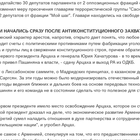
одатайство 30 депутатов парламента от 2 оппозиционных фракций
изменил меру пресечения главарям террористической группы "Сасна
2 депутатов от фракции "Мой шаг". Главари находились на свободе 
 НАЧАЛИСЬ СРАЗУ ПОСЛЕ АНТИКОНСТИТУЦИОННОГО ЗАХВАТА 
ческий характер арестов, напротив, открыто дает понять, что люб
одит счеты с политическими противниками путем фабрикации уголо
 и группы лиц в свержении конституционного строя, причем обрат
 первого президента Арцаха и генерала Юрия Хачатурова - в то вр
о привел Пашиняна к власти, - сдачу Арцаха и выход РА из ОДКБ.
 о Лиссабонском саммите, о Мадридских принципах, о казанском до
 Саргсян. За эти годы можно было модернизировать отечественный
тоды ведения ближних и дальних боев на основе передовых техно
ашинян и его команда не в состоянии сделать что-то полезное для с
ервом президенте имело место освобождение Арцаха, которое он сч
й президент доказал на деле, что экономическое развитие Армени
ретий сумел наладить отношения в духе партнерства и сотрудничес
гильщиком нации", и угробил Арцах.
е самое с Арменией, спекулируя на том, что его предшественники 