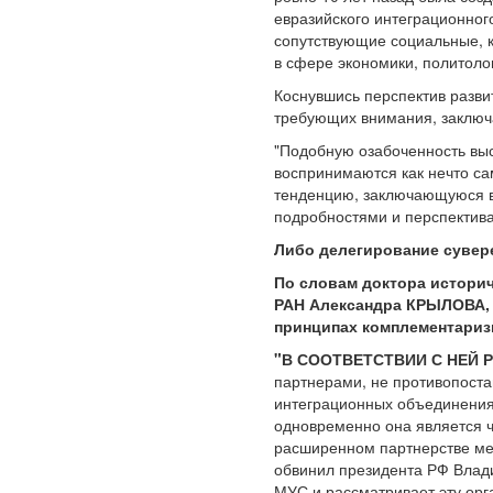
евразийского интеграционног
сопутствующие социальные, к
в сфере экономики, политолог
Коснувшись перспектив разви
требующих внимания, заключ
"Подобную озабоченность выс
воспринимаются как нечто с
тенденцию, заключающуюся в 
подробностями и перспектива
Либо делегирование сувере
По словам доктора историч
РАН Александра КРЫЛОВА, в
принципах комплементаризм
"В СООТВЕТСТВИИ С НЕЙ
партнерами, не противопоста
интеграционных объединениях
одновременно она является 
расширенном партнерстве меж
обвинил президента РФ Влади
МУС и рассматривает эту орг