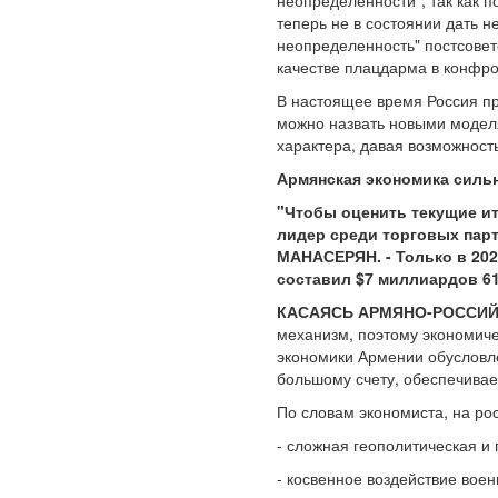
неопределенности", так как 
теперь не в состоянии дать н
неопределенность" постсовет
качестве плацдарма в конфро
В настоящее время Россия пр
можно назвать новыми модел
характера, давая возможност
Армянская экономика сильн
"Чтобы оценить текущие ит
лидер среди торговых парт
МАНАСЕРЯН. - Только в 202
составил $7 миллиардов 6
КАСАЯСЬ АРМЯНО-РОССИЙ
механизм, поэтому экономиче
экономики Армении обусловле
большому счету, обеспечивае
По словам экономиста, на ро
- сложная геополитическая и
- косвенное воздействие воен