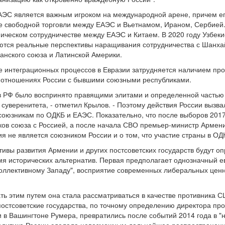
АЭС является важным игроком на международной арене, причем е
 свободной торговли между ЕАЭС и Вьетнамом, Ираном, Сербией. В
ическом сотрудничестве между ЕАЭС и Китаем. В 2020 году Узбеки
тся реальные перспективы наращивания сотрудничества с Шанхай
нского союза и Латинской Америки.
 интеграционных процессов в Евразии затрудняется наличием прот
отношениях России с бывшими союзными республиками.
 РФ было воспринято правящими элитами и определенной частью о
 суверенитета, - отметил Крылов. - Поэтому действия России вызв
 союзникам по ОДКБ и ЕАЭС. Показательно, что после выборов 201
ов союза с Россией, а после начала СВО премьер-министр Армени
я не является союзником России и о том, что участие страны в ОД
ивы развития Армении и других постсоветских государств будут оп
я исторических альтернатив. Первая предполагает однозначный е
коллективному Западу", восприятие современных либеральных ценно
ать этим путем она стала рассматриваться в качестве противника
 постсоветские государства, по точному определению директора пр
 в Вашингтоне Румера, превратились после событий 2014 года в "