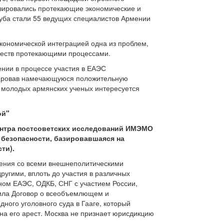
изировались протекающие экономические и
уба стали 55 ведущих специалистов Армении
экономической интеграцией одна из проблем,
ществ протекающими процессами.
ении в процессе участия в ЕАЭС
нтировав намечающуюся положительную
 молодых армянских ученых интересуется
ой"
Центра постсоветских исследований ИМЭМО
 безопасности, базировавшаяся на
ти).
ния со всеми внешнеполитическими
ругими, вплоть до участия в различных
еном ЕАЭС, ОДКБ, СНГ с участием России,
чила Договор о всеобъемлющем и
ого уголовного суда в Гааге, который
а его арест. Москва не признает юрисдикцию