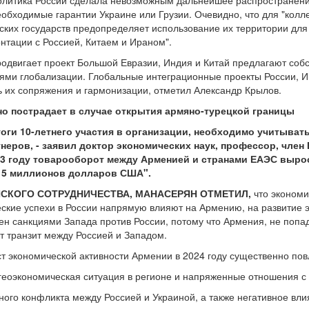
политика России сделала невозможным дальнейшее распространени
еобходимые гарантии Украине или Грузии. Очевидно, что для "колл
ских государств предопределяет использование их территории для
нтации с Россией, Китаем и Ираном".
одвигает проект Большой Евразии, Индия и Китай предлагают соб
ями глобализации. Глобальные интеграционные проекты России, И
ь их сопряжения и гармонизации, отметил Александр Крылов.
о пострадает в случае открытия армяно-турецкой границы
оги 10-летнего участия в организации, необходимо учитыват
неров, - заявил доктор экономических наук, профессор, член 
3 году товарооборот между Арменией и странами ЕАЭС вырос
15 миллионов долларов США".
СКОГО СОТРУДНИЧЕСТВА, МАНАСЕРЯН ОТМЕТИЛ,
что экономи
ские успехи в России напрямую влияют на Армению, на развитие э
н санкциями Запада против России, потому что Армения, не попада
т транзит между Россией и Западом.
ст экономической активности Армении в 2024 году существенно п
 геоэкономическая ситуация в регионе и напряженные отношения 
ного конфликта между Россией и Украиной, а также негативное вли