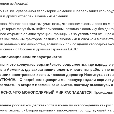
енцев из Арцаха;
50 кв. км. суверенной территории Армении и парализация горнору
в и других отраслей экономики Армении.
озов, Манасерян призвал учитывать, что экономический рост во м
 которые могут быть нейтрализованы, оставив экономику без двиг
ного открытия армяно-турецкой границы из-за уязвимости от шир
емя как главным фактором развития экономики в 2024 -ом может с
ия реальных возможностей, возникших при создании свободной эк
и связей с Россией и другими странами ЕАЭС.
цивилизационном мироустройстве
ны и это коснулась евразийского содружества, где наряду с
не и Армении, где захватившие власть иноагенты раболепно 
своих иностранных хозяев, - сказал директор Института сете
РУТЮНЯН. - О подобном сценарии мы предупреждали еще лет д
 полагать, в скором времени закончится, поэтому выскажусь 
, ЯСНО, ЧТО МОНОПОЛЯРНЫЙ МИР РАСПАДАЕТСЯ.
Происходит 
ление российской державности и война по освобождению как русско
ркнул эксперт. - Вторая причина - вырождение господствующей на 