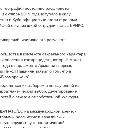
го география постоянно расширяется.
 октябре 2019 года вступило в силу
стан и Куба официально стали странами-
ской организацией сотрудничества, БРИКС,
иворечий, частично это результат
бщества в контексте сакрального характера
али опасения как прецедент, который может
7 года в парламенте Армении впервые
и Никол Пашинян заявил о том, что в
КБ заморожено".
ределяться их выбором в пользу одной из
вроатлантический выбор, делегирование
стей с отказом от собственной культуры,
 США/НАТО/ЕС на международной арене, -
ограммы российских и евразийских
некую серую зону геополитической