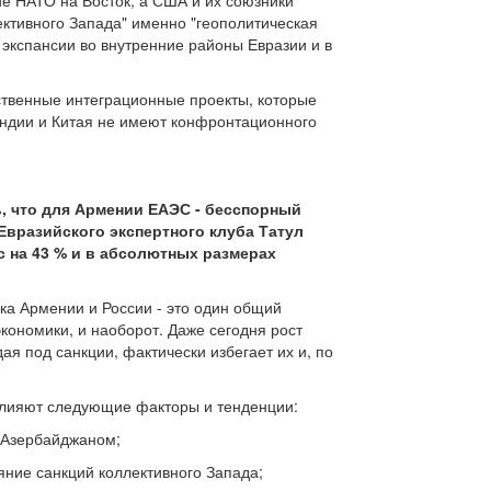
е НАТО на Восток, а США и их союзники
ективного Запада" именно "геополитическая
 экспансии во внутренние районы Евразии и в
ственные интеграционные проекты, которые
ндии и Китая не имеют конфронтационного
ь, что для Армении ЕАЭС - бесспорный
Евразийского экспертного клуба Татул
 на 43 % и в абсолютных размерах
ка Армении и России - это один общий
кономики, и наоборот. Даже сегодня рост
я под санкции, фактически избегает их и, по
овлияют следующие факторы и тенденции:
с Азербайджаном;
яние санкций коллективного Запада;