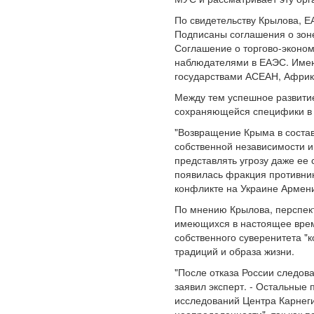
По свидетельству Крылова, Е
Подписаны соглашения о зоне
Соглашение о торгово-эконом
наблюдателями в ЕАЭС. Имею
государствами АСЕАН, Африка
Между тем успешное развитие
сохраняющейся специфики в 
"Возвращение Крыма в состав
собственной независимости и
представлять угрозу даже ее
появилась фракция противник
конфликте на Украине Армени
По мнению Крылова, перспект
имеющихся в настоящее врем
собственного суверенитета "
традиций и образа жизни.
"После отказа России следов
заявил эксперт. - Остальные
исследований Центра Карнеги