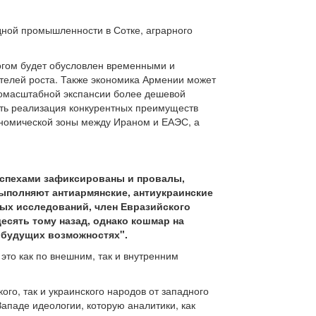
дной промышленности в Сотке, аграрного
ногом будет обусловлен временными и
ателей роста. Также экономика Армении может
окомасштабной экспансии более дешевой
тать реализация конкурентных преимуществ
ономической зоны между Ираном и ЕАЭС, а
 успехами зафиксированы и провалы,
выполняют антиармянские, антиукраинские
вых исследований, член Евразийского
есять тому назад, однако кошмар на
о будущих возможностях".
это как по внешним, так и внутренним
го, так и украинского народов от западного
Западе идеологии, которую аналитики, как