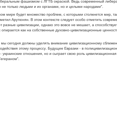
иберальным фашизмом с ЛГТБ окраской. Ведь современный либера
я не только людьми и их органами, но и целыми народами".
ном мире будет множество проблем, с которыми столкнется мир, та
метил Арутюнян. В этом контексте следует особо отметить совре
т разные цивилизации, однако это вовсе не мешает, а способствуе
опирается как на собственные духовно-цивилизационные ценности,
о мы сегодня должны уделять внимание цивилизационному сближен
одействия этому процессу. Будущее Евразии - в полицивилизацион
 - украинские отношения, но и сыграет свою роль цивилизационная
Тегераном".