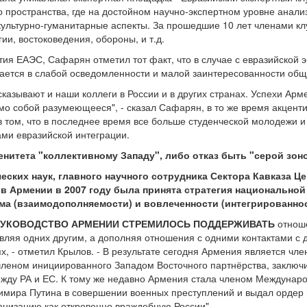
о пространства, где на достойном научно-экспертном уровне анал
ультурно-гуманитарные аспекты. За прошедшие 10 лет членами кл
ии, востоковедения, обороны, и т.д.
тия ЕАЭС, Сафарян отметил тот факт, что в случае с евразийской 
ается в слабой осведомленности и малой заинтересованности об
казывают и наши коллеги в России и в других странах. Успехи Арм
амо собой разумеющееся", - сказал Сафарян, в то же время акце
том, что в последнее время все больше студенческой молодежи и
ми евразийской интеграции.
нитета "коллективному Западу", либо отказ быть "серой зон
еских наук, главного научного сотрудника Сектора Кавказа 
 Армении в 2007 году была принята стратегия национальной
а (взаимодополняемости) и вовлеченности (интегрированнос
 РУКОВОДСТВО АРМЕНИИ СТРЕМИЛОСЬ ПОДДЕРЖИВАТЬ
отноше
вляя одних другим, а дополняя отношения с одними контактами с д
, - отметил Крылов. - В результате сегодня Армения является чл
членом инициированного Западом Восточного партнёрства, заклю
ду РА и ЕС. К тому же недавно Армения стала членом Международн
мира Путина в совершении военных преступлений и выдал ордер н
анизацию как откровенно враждебную России".