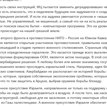
ость своих инструкций, МЦ пытаются заменить деградировавших ч
но есть опасность, что в недалеком будущем они задумаются о созд
трицания религий. И если эта задумка увенчается успехом и «маши
тью. Не управляемый, не машинный, а самый что ни на есть реальн
ых поисков смысла бытия – компьютерная программа. Это на уров
 происходит на нашей грешной земле.
второго фронта в противостоянии НАТО – Россия на Южном Кавказе
 не является открытым участником противостояния, правильнее на
ерешедшей в стадию прямого военного столкновения. Странным о
тся определенные параллели. Это касается прежде всего выселен
 строгими формулировкам ООН, является актом геноцида. В этой 
зербайджане решения. К любому более или менее значимому госу
 решениях можно проследить израильский стиль. Например, идея б
ьских советников. Азербайджан не располагает ни историей борьбы
, которые, презрев собственные экологические проблемы, котор
 что-то там защитить в Арцахе, выбрав оружием борьбы блокаду.
енное присутствие Израиля, направленное не только на поддержку 
тобы не надо было дозаправляться в воздухе. А после того, как на
структурой, свободная для ее заселения, и потому некоторые обоз
из Газы палестинцами. А военное присутствие Израиля обеспечит 