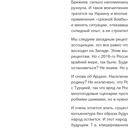
Брежнев, сильно напоминающ
рухнула. И такое впечатлени
тратится на Украину и вполн
применения «грязной бомбы»,
и менять ситуацию, отказавш
солидный опыт, а ее строител
Мы следуем западным рецепта
ассоциации, это все равно чт
восходит на Западе. Этим мы
рецептам. Но с 2016-го Росс
крайней мере, так было. Буде
остановиться? Не знаем. Но 
И снова об Арцахе. Населени
родину? Не исключено, что Ро
с Турцией, так что вряд ли 
многоходовые сценарии проти
робкими шажками, но в нужн
И очень хочется знать, суще
конъюнктура без образа буду
народ остается. И этот наро
будущем. Т.е. клишированное