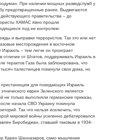
продуман. При наличии мощных разведслужб у
абу предотвращенные ранее. Выдвигаются
 действующего правительства – до
ррористы ХАМАС явно прошли
аходящиеся под ее контролем.
ежды и выправки террористов. Так это или нет
газовые месторождения в восточном
 Израиль – тем легче он проиграет
в отличие от Штатов, поддерживать Израиль в
е терактов Газа была заблокирована, что
 тысяч палестинцев покинули свои дома, но
ать пристанищем для покидающих Израиль
этнического еврея Зеленского является
ой не только выполняли германские приказы,
после начала СВО Украину покинула
иторий. Так что нельзя исключить, что
торой мировой войны усиленно дебатировался
тавлен Биробиджан, ставший таковым в 1934-
ссер Карен Шахназаров, само мышление