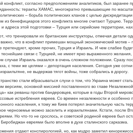
ий конфликт, согласно предположениям аналитиков, был заранее 
ожиданность: теракты ХАМАС, многократно превышающие по масшт
политических – борьба политических кланов с целью дискредитации
им из бенефициаров этого конфликта многие считают Турцию. Те
, и адреса этой подготовки – Турция или сирийские территории, н
т, что тренировали их британские инструкторы, отмечая детали од
 важно, что в конфликт примешан мощный экономический мотив – 
 претендуют, кроме прочих, Турция и Израиль. И чем слабее будет
 теснейшие связи с Турцией, не имеет ярко выраженного желания, 
м случае Израиль оказался в очень сложном положении. Сразу посл
ха, с теми же целями – депортация населения. Сегодня уже сотни
 израильтяне, не выдержав тягот войны, тоже собрались в дорогу.
транство стали вбрасываться слухи о том, что Украина может ст
м версиям, основной миссией поставленного во главе Незалежной 
ца» как реванш против бандеровцев, которые в годы Второй миров
ссовые истребления евреев. Со времен незалежности и особенно 
нного населения, к тому же Киев потерял значительную часть терр
кое черноземье можно заселить и израильтянами. Кстати, после В
реями. Но что-то не срослось, и советской родиной евреев был ос
 Биробиджан евреями было вполне в духе сталинского сарказма.
ложения отдают конспирологией, но, как мудро заметил кинорежи