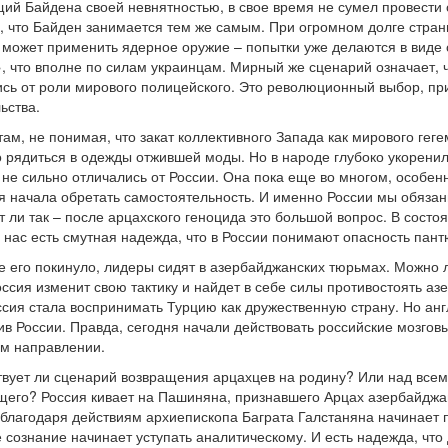
ий Байдена своей невнятностью, в свое время не сумел провести
е, что Байден занимается тем же самым. При огромном долге стр
е может применить ядерное оружие – попытки уже делаются в виде
 что вполне по силам украинцам. Мирный же сценарий означает, ч
ись от роли мирового полицейского. Это революционный выбор, пр
ьства.
м, не понимая, что закат коллективного Запада как мирового гег
о рядиться в одежды отжившей моды. Но в народе глубоко укоренил
 не сильно отличались от России. Она пока еще во многом, особен
ия начала обретать самостоятельность. И именно России мы обяза
т ли так – после арцахского геноцида это большой вопрос. В сост
у нас есть смутная надежда, что в России понимают опасность пан
е его покинуло, лидеры сидят в азербайджанских тюрьмах. Можно 
ссия изменит свою тактику и найдет в себе силы противостоять аз
Россия стала воспринимать Турцию как дружественную страну. Но а
в России. Правда, сегодня начали действовать российские мозгов
ом направлении.
ствует ли сценарий возвращения арцахцев на родину? Или над все
щего? Россия кивает на Пашиняна, признавшего Арцах азербайджа
д благодаря действиям архиепископа Баграта Галстаняна начинает 
 сознание начинает уступать аналитическому. И есть надежда, что