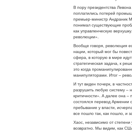
В пору президентства Левона
поплатились потерей промышл
премьер-министр Андраник Ма
понимал существующие пробле
как управленческую верхушку
революции».
Вообще говоря, революция ес
нации, который мог бы повес
сфера, в которую в мире идут
стратегическая задача, к реш
это когда проманипулированн
манипуляторами. Итог – рево
И тут виден почерк, в частн
разрушить любую систему – н
критичности». А далее она – 
состоялся перевод Армении с
пребывание у власти, исчерпа
все пошло так, как пошло, и 
Хаос, независимо от степени 
возвратно. Мы видим, как СШ