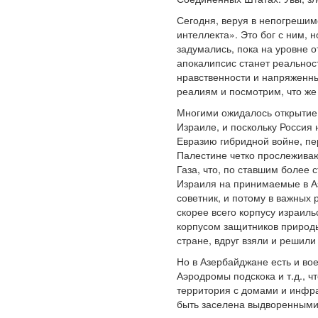
Сегодня, веруя в непогрешим
интеллекта». Это бог с ним, 
задумались, пока на уровне о
апокалипсис станет реальнос
нравственности и напряженн
реалиям и посмотрим, что же
Многими ожидалось открытие 
Израиле, и поскольку Россия
Евразию гибридной войне, п
Палестине четко прослеживаю
Газа, что, по ставшим более
Израиля на принимаемые в А
советник, и потому в важных
скорее всего корпусу израил
корпусом защитников природы
стране, вдруг взяли и решили
Но в Азербайджане есть и во
Аэродромы подскока и т.д., ч
территория с домами и инфра
быть заселена выдворенными 