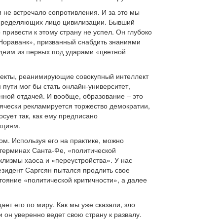
 не встречало сопротивления. И за это мы
 определяющих лицо цивилизации. Бывший
ривести к этому страну не успел. Он глубоко
Нораванк», призванный снабдить знаниями
одним из первых под ударами «цветной
оекты, реанимирующие совокупный интеллект
 пути мог бы стать онлайн-университет,
енной отдачей. И вообще, образование – это
сячески рекламируется торжество демократии,
сует так, как ему предписано
кциям.
ом. Используя его на практике, можно
 терминах Санта-Фе, «политической
клизмы хаоса и «переустройства». У нас
езидент Саргсян пытался продлить свое
стояние «политической критичности», а далее
ает его по миру. Как мы уже сказали, зло
 он уверенно ведет свою страну к развалу.