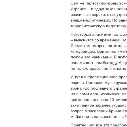
Сам же палестино-израильск
Израиля – и вдруг такая не
различные версии: от внутри
внешнеполитических. Но одн
террористическую подготовку
Некоторые аналитики полагаю
– выяснится со временем. Но
Средиземноморье, на которые
конкуренцию. Британия, имея
любом его начинании. В любо
напоминает нам блокаду Арца
не только арабы, но и многие
И тут в информационное прос
евреев. Согласно муссируемы
война «до последнего украин
но и сами организовывали ма
примерно половина 40-миллио
закупленное заранее украинс
вопрос о заселении Крыма ев
м. Заселить дальневосточный
Понятно, что все эти предпо