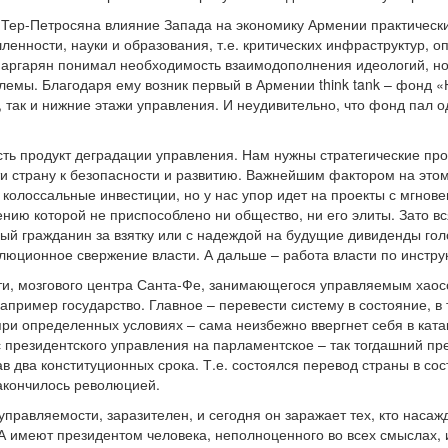
 Тер-Петросяна влияние Запада на экономику Армении практически
енности, науки и образования, т.е. критических инфраструктур,
ргарян понимал необходимость взаимодополнения идеологий, но п
мы. Благодаря ему возник первый в Армении think tank – фонд «
, так и нижние этажи управления. И неудивительно, что фонд пал 
ть продукт деградации управления. Нам нужны стратегические пр
ти страну к безопасности и развитию. Важнейшим фактором на этом
 колоссальные инвестиции, но у нас упор идет на проекты с мгнов
ению которой не приспособлено ни общество, ни его элиты. Зато в
ый гражданин за взятку или с надеждой на будущие дивиденды голо
люционное свержение власти. А дальше – работа власти по инстру
ости, мозгового центра Санта-Фе, занимающегося управляемым хаос
апример государство. Главное – перевести систему в состояние, в
при определенных условиях – сама неизбежно ввергнет себя в ката
 президентского управления на парламентское – так тогдашний пр
в два конституционных срока. Т.е. состоялся перевод страны в со
закончилось революцией.
управляемости, заразителен, и сегодня он заражает тех, кто насажд
А имеют президентом человека, неполноценного во всех смыслах, и