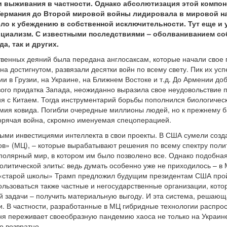
 выживания в частности. Однако абсолютизация этой компон
Германия до Второй мировой войны лидировала в мировой на
ло к убеждению в собственной исключительности. Тут еще и
оциализм. С известными последствиями – оболваниванием со
а, так и других.
твенных деяний была передана англосаксам, которые начали свое
на достигнутом, развязали десятки войн по всему свету. Пик их у
 в Грузии, на Украине, на Ближнем Востоке и т.д. До Армении доб
ого придатка Запада, неожиданно выразила свое неудовольствие по
я с Китаем. Тогда инструментарий борьбы пополнился биологичес
емия ковида. Погибли очередные миллионы людей, но к прежнему ба
горячая война, скромно именуемая спецоперацией.
ыми инвестициями интеллекта в свои проекты. В США сумели созд
тров» (МЦ), – которые вырабатывают решения по всему спектру пол
олярный мир, в котором им было позволено все. Однако подобная 
олитической элиты: ведь думать особенно уже не приходилось – в 
 «старой школы» Трамп предложил будущим президентам США пройт
ользоваться также частные и негосударственные организации, кото
й задачи – получить материальную выгоду. И эта система, решающ
и. В частности, разработанные в МЦ гибридные технологии распро
ня переживает своеобразную пандемию хаоса не только на Украине
ло возвратно…