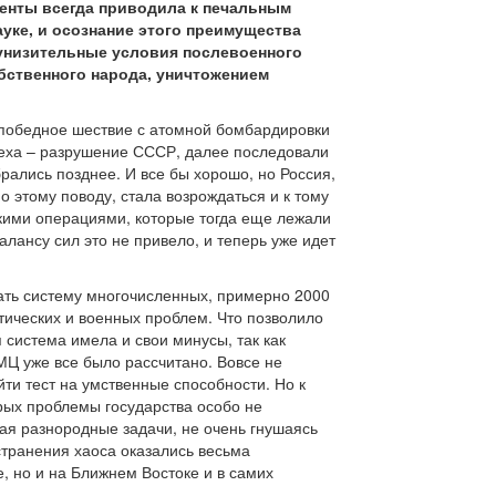
енты всегда приводила к печальным
уке, и осознание этого преимущества
 унизительные условия послевоенного
бственного народа, уничтожением
 победное шествие с атомной бомбардировки
спеха – разрушение СССР, далее последовали
рались позднее. И все бы хорошо, но Россия,
 этому поводу, стала возрождаться и к тому
кими операциями, которые тогда еще лежали
лансу сил это не привело, и теперь уже идет
ать систему многочисленных, примерно 2000
итических и военных проблем. Что позволило
система имела и свои минусы, так как
МЦ уже все было рассчитано. Вовсе не
и тест на умственные способности. Но к
рых проблемы государства особо не
ая разнородные задачи, не очень гнушаясь
странения хаоса оказались весьма
, но и на Ближнем Востоке и в самих