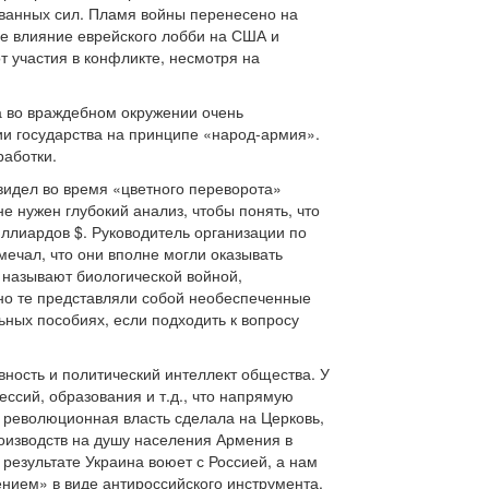
ованных сил. Пламя войны перенесено на
ое влияние еврейского лобби на США и
т участия в конфликте, несмотря на
ва во враждебном окружении очень
ии государства на принципе «народ-армия».
аботки.
видел во время «цветного переворота»
е нужен глубокий анализ, чтобы понять, что
иллиардов $. Руководитель организации по
ечал, что они вполне могли оказывать
 называют биологической войной,
но те представляли собой необеспеченные
ьных пособиях, если подходить к вопросу
вность и политический интеллект общества. У
ссий, образования и т.д., что напрямую
и революционная власть сделала на Церковь,
роизводств на душу населения Армения в
результате Украина воюет с Россией, а нам
ением» в виде антироссийского инструмента.