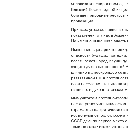
человека конспирологично, т
Ближний Восток, одной из це
богатые природные ресурсы –
провокации.
При всех угрозах, нависших 
показателен, и у нас в Арме
Но именно нынешняя власть 
Нынешние сценарии геноцида,
опасности будущих трагедий, 
власть ведет народ к суицид
защите духовных ценностей А
влияние на неокрепшее созна
развязанной США против оста
слои населения, так что на к
цинично, в духе штатовских М
Иммунитетом против биологич
нас же резко уменьшилось инт
отражается на критических и
но, получив отпор, отложила
СССР делила первое место с 
теми же заказчиками уготова