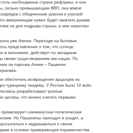
 столь необходимые стране реформы, и она
аны, сильно превышающем ВВП, она вовсю
 снарядов с обедненным ураном и угрозой
то американцам нужно будет закатать рукава
ичем не для подрыва страны, в чем накоплен
емона уже близок. Переходя на бытовые
ось представление о том, что солнце
но в экономике, действует по западным
ны своим существованием как нации. По
оянии ли парочка Алиев – Пашинян
тюркизма.
ли обеспечить возвращение арцахцев на
еро-турецкому тандему. У России было 12 войн
нглосаксы разрабатывают разные
ые центры, что можно считать первыми
м превалирует сиюминутная политическая
нским. Но Пашиняны приходят и уходят, а
просыпаться и задумываться о своем
 даже в головах приверженцев пораженчества