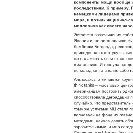
компоненты мощи вообще и
последствиям. К примеру, 
немецкими лидерами приве
мира, и возник национал-с
миллионов как своего народ
Эстафета возвеличения собс
Японии и, не останавливаясь 
бомбежки Белграда, революции
приведенная к статусу сырьев
же налаживать свои отношени
в загашнике. И грянула панд
не холодная, а вполне себе 
Англосаксы отличаются крупн
think tanks – «мозговых цен
американцам построить одноп
способствовала деградации п
случайно, что представитель
тому же услугами МЦ стали п
волновали на фоне их главно
методами, начала давать сбо
заразительными, и мир сегод
Соединенных Штатах. Увы, з