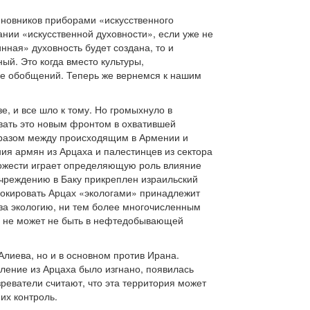
иновников приборами «искусственного
ании «искусственной духовности», если уже не
нная» духовность будет создана, то и
ый. Это когда вместо культуры,
не обобщений. Теперь же вернемся к нашим
, и все шло к тому. Но громыхнуло в
звать это новым фронтом в охватившей
бразом между происходящим в Армении и
ия армян из Арцаха и палестинцев из сектора
схожести играет определяющую роль влияние
чреждению в Баку прикреплен израильский
локировать Арцах «экологами» принадлежит
 за экологию, ни тем более многочисленным
ых не может не быть в нефтедобывающей
Алиева, но и в основном против Ирана.
селение из Арцаха было изгнано, появилась
реватели считают, что эта территория может
их контроль.