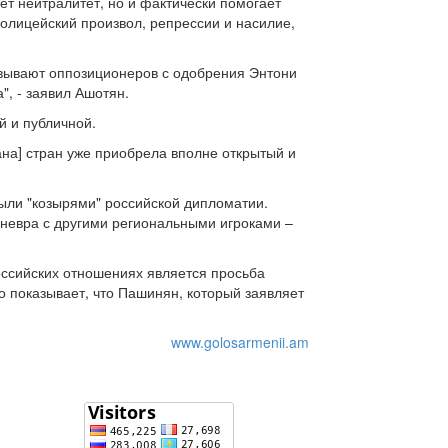
ет нейтралитет, но и фактически помогает
олицейский произвол, репрессии и насилие,
овывают оппозиционеров с одобрения Энтони
", - заявил Ашотян.
й и публичной.
на] стран уже приобрела вполне открытый и
были "козырями" российской дипломатии.
аневра с другими региональными игроками –
оссийских отношениях является просьба
о показывает, что Пашинян, который заявляет
www.golosarmenii.am