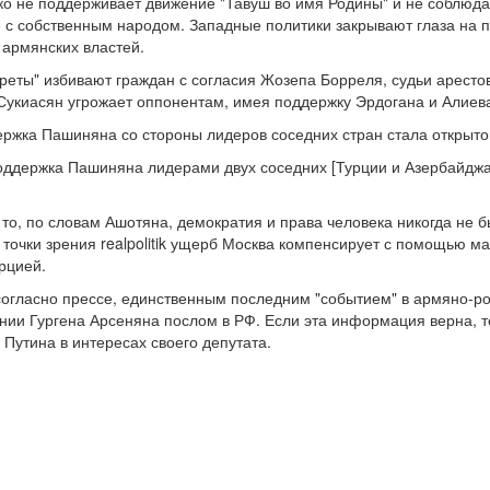
ько не поддерживает движение "Тавуш во имя Родины" и не соблюда
с собственным народом. Западные политики закрывают глаза на п
армянских властей.
ереты" избивают граждан с согласия Жозепа Борреля, судьи арест
 Сукиасян угрожает оппонентам, имея поддержку Эрдогана и Алиева
ержка Пашиняна со стороны лидеров соседних стран стала открыто
поддержка Пашиняна лидерами двух соседних [Турции и Азербайджа
 то, по словам Ашотяна, демократия и права человека никогда не 
очки зрения realpolitik ущерб Москва компенсирует с помощью м
рцией.
 согласно прессе, единственным последним "событием" в армяно-р
нии Гургена Арсеняна послом в РФ. Если эта информация верна, т
ь Путина в интересах своего депутата.