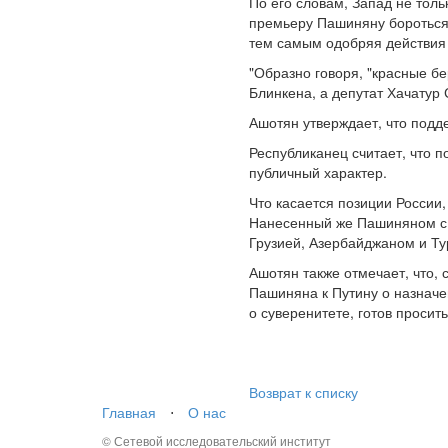
По его словам, Запад не тол
премьеру Пашиняну бороться 
тем самым одобряя действия 
"Образно говоря, "красные б
Блинкена, а депутат Хачатур
Ашотян утверждает, что подд
Республиканец считает, что 
публичный характер.
Что касается позиции России,
Нанесенный же Пашиняном с т
Грузией, Азербайджаном и Ту
Ашотян также отмечает, что,
Пашиняна к Путину о назначе
о суверенитете, готов просит
Возврат к списку
Главная
⋅
О нас
© Сетевой исследовательский институт