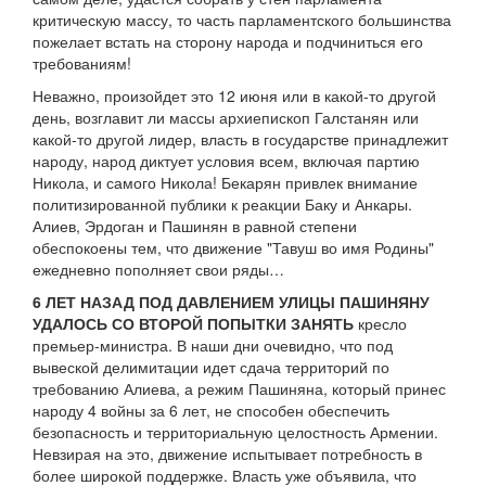
критическую массу, то часть парламентского большинства
пожелает встать на сторону народа и подчиниться его
требованиям!
Неважно, произойдет это 12 июня или в какой-то другой
день, возглавит ли массы архиепископ Галстанян или
какой-то другой лидер, власть в государстве принадлежит
народу, народ диктует условия всем, включая партию
Никола, и самого Никола! Бекарян привлек внимание
политизированной публики к реакции Баку и Анкары.
Алиев, Эрдоган и Пашинян в равной степени
обеспокоены тем, что движение "Тавуш во имя Родины"
ежедневно пополняет свои ряды…
6 ЛЕТ НАЗАД ПОД ДАВЛЕНИЕМ УЛИЦЫ ПАШИНЯНУ
УДАЛОСЬ СО ВТОРОЙ ПОПЫТКИ ЗАНЯТЬ
кресло
премьер-министра. В наши дни очевидно, что под
вывеской делимитации идет сдача территорий по
требованию Алиева, а режим Пашиняна, который принес
народу 4 войны за 6 лет, не способен обеспечить
безопасность и территориальную целостность Армении.
Невзирая на это, движение испытывает потребность в
более широкой поддержке. Власть уже объявила, что