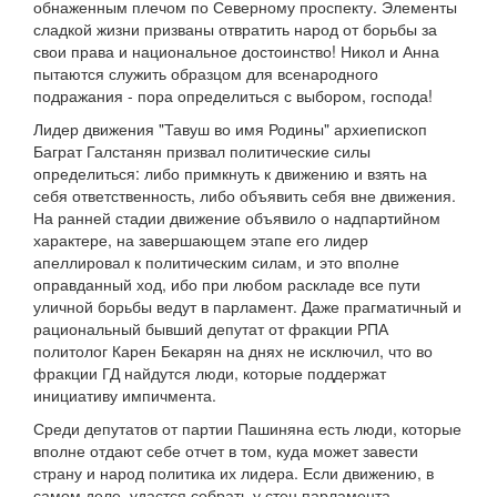
обнаженным плечом по Северному проспекту. Элементы
сладкой жизни призваны отвратить народ от борьбы за
свои права и национальное достоинство! Никол и Анна
пытаются служить образцом для всенародного
подражания - пора определиться с выбором, господа!
Лидер движения "Тавуш во имя Родины" архиепископ
Баграт Галстанян призвал политические силы
определиться: либо примкнуть к движению и взять на
себя ответственность, либо объявить себя вне движения.
На ранней стадии движение объявило о надпартийном
характере, на завершающем этапе его лидер
апеллировал к политическим силам, и это вполне
оправданный ход, ибо при любом раскладе все пути
уличной борьбы ведут в парламент. Даже прагматичный и
рациональный бывший депутат от фракции РПА
политолог Карен Бекарян на днях не исключил, что во
фракции ГД найдутся люди, которые поддержат
инициативу импичмента.
Среди депутатов от партии Пашиняна есть люди, которые
вполне отдают себе отчет в том, куда может завести
страну и народ политика их лидера. Если движению, в
самом деле, удастся собрать у стен парламента