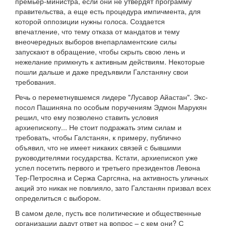
премьер-министра, если они не утвердят программу
правительства, а еще есть процедура импичмента, для
которой оппозиции нужны голоса. Создается
впечатление, что тему отказа от мандатов и тему
внеочередных выборов внепарламентские силы
запускают в обращение, чтобы скрыть свою лень и
нежелание примкнуть к активным действиям. Некоторые
пошли дальше и даже предъявили Галстаняну свои
требования.
Речь о переметнувшемся лидере "Лусавор Айастан". Экс-
посол Пашиняна по особым поручениям Эдмон Марукян
решил, что ему позволено ставить условия
архиепископу... Не стоит подражать этим силам и
требовать, чтобы Галстанян, к примеру, публично
объявил, что не имеет никаких связей с бывшими
руководителями государства. Кстати, архиепископ уже
успел посетить первого и третьего президентов Левона
Тер-Петросяна и Сержа Саргсяна, на активность уличных
акций это никак не повлияло, зато Галстанян призвал всех
определиться с выбором.
В самом деле, пусть все политические и общественные
организации дадут ответ на вопрос – с кем они? С