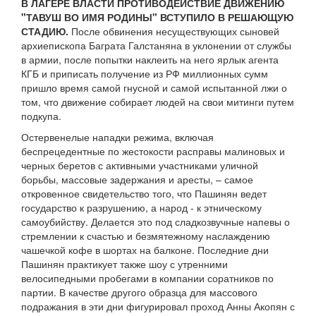
В ЛАГЕРЕ ВЛАСТИ ПРОТИВОДЕЙСТВИЕ ДВИЖЕНИЮ
"ТАВУШ ВО ИМЯ РОДИНЫ" ВСТУПИЛО В РЕШАЮЩУЮ
СТАДИЮ.
После обвинения несуществующих сыновей
архиепископа Баграта Галстаняна в уклонении от службы
в армии, после попытки наклеить на него ярлык агента
КГБ и приписать получение из РФ миллионных сумм
пришло время самой гнусной и самой испытанной лжи о
том, что движение собирает людей на свои митинги путем
подкупа.
Остервенелые нападки режима, включая
беспрецедентные по жестокости расправы малиновых и
черных беретов с активными участниками уличной
борьбы, массовые задержания и аресты, – самое
откровенное свидетельство того, что Пашинян ведет
государство к разрушению, а народ - к этническому
самоубийству. Делается это под сладкозвучные напевы о
стремлении к счастью и безмятежному наслаждению
чашечкой кофе в шортах на балконе. Последние дни
Пашинян практикует также шоу с утренними
велосипедными пробегами в компании соратников по
партии. В качестве другого образца для массового
подражания в эти дни фигурировал проход Анны Акопян с