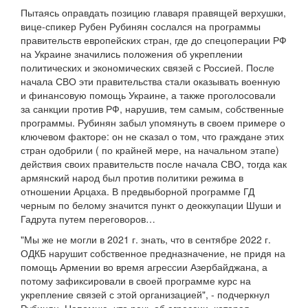
Пытаясь оправдать позицию главаря правящей верхушки,
вице-спикер Рубен Рубинян сослался на программы
правительств европейских стран, где до спецоперации РФ
на Украине значились положения об укреплении
политических и экономических связей с Россией. После
начала СВО эти правительства стали оказывать военную
и финансовую помощь Украине, а также проголосовали
за санкции против РФ, нарушив, тем самым, собственные
программы. Рубинян забыл упомянуть в своем примере о
ключевом факторе: он не сказал о том, что граждане этих
стран одобрили ( по крайней мере, на начальном этапе)
действия своих правительств после начала СВО, тогда как
армянский народ был против политики режима в
отношении Арцаха. В предвыборной программе ГД
черным по белому значится пункт о деоккупации Шуши и
Гадрута путем переговоров…
"Мы же не могли в 2021 г. знать, что в сентябре 2022 г.
ОДКБ нарушит собственное предназначение, не придя на
помощь Армении во время агрессии Азербайджана, а
потому зафиксировали в своей программе курс на
укрепление связей с этой организацией", - подчеркнул