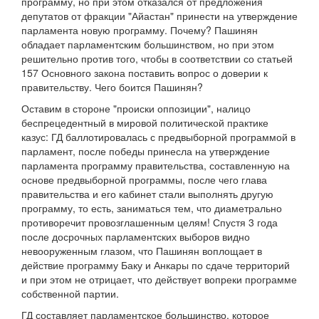
программу, но при этом отказался от предложения
депутатов от фракции "Айастан" принести на утверждение
парламента новую программу. Почему? Пашинян
обладает парламентским большинством, но при этом
решительно против того, чтобы в соответствии со статьей
157 Основного закона поставить вопрос о доверии к
правительству. Чего боится Пашинян?
Оставим в стороне "происки оппозиции", налицо
беспрецедентный в мировой политической практике
казус: ГД баллотировалась с предвыборной программой в
парламент, после победы принесла на утверждение
парламента программу правительства, составленную на
основе предвыборной программы, после чего глава
правительства и его кабинет стали выполнять другую
программу, то есть, заниматься тем, что диаметрально
противоречит провозглашенным целям! Спустя 3 года
после досрочных парламентских выборов видно
невооруженным глазом, что Пашинян воплощает в
действие программу Баку и Анкары по сдаче территорий
и при этом не отрицает, что действует вопреки программе
собственной партии.
ГД составляет парламентское большинство, которое