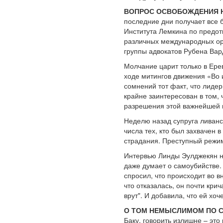
ВОПРОС ОСВОБОЖДЕНИЯ Н
последние дни получает все 
Института Лемкина по предот
различных международных орг
группы адвокатов Рубена Вар
Молчание царит только в Ере
ходе митингов движения «Во 
сомнений тот факт, что лиде
крайне заинтересован в том,
разрешения этой важнейшей п
Неделю назад супруга ливан
числа тех, кто был захвачен 
страдания. Преступный режим
Интервью Линды Эулджекян не
даже думает о самоубийстве.
спросил, что происходит во в
что отказалась, он почти крич
врут". И добавила, что ей хо
О ТОМ НЕМЫСЛИМОМ ПО 
Баку, говорить излишне – это