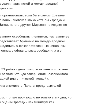
на усилия армянской и международной
странами.
ы организовать, если бы в самом Ереване
 пашиняновская клика хотя бы изредка и
икол, ни его дружок Мирзоян не издают по
ованием освободить пленников, чем активнее
я представляет Армению на международной
находились высокопоставленные чиновники
 пленных в официальных сообщениях и в
с О'Брайен сделал потрясающее по степени
 заявил, что «до завершения независимого
ацией или этнической чисткой».
иях в комитете Палаты представителей
м, что там произошло не только в эти дни, но
ду оценки трагедии как минимум как