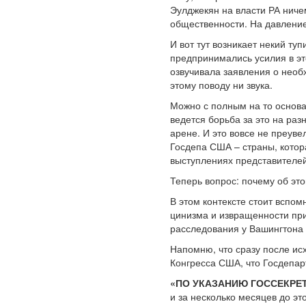
Эулджекян на власти РА ниче
общественности. На давление
И вот тут возникает некий ту
предпринимались усилия в эт
озвучивала заявления о необ
этому поводу ни звука.
Можно с полным на то основа
ведется борьба за это на ра
арене. И это вовсе не преув
Госдепа США – страны, котор
выступлениях представителей
Теперь вопрос: почему об эт
В этом контексте стоит вспо
цинизма и извращенности при
расследования у Вашингтона 
Напомню, что сразу после и
Конгресса США, что Госдепар
«ПО УКАЗАНИЮ ГОССЕКР
и за несколько месяцев до эт