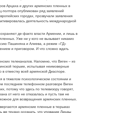
ов Арцаха и других армянских пленных в
ц-полтора опубликован ряд заявлений
вропейских городах, прозвучали заявления
 активировалась деятельность международной
сохраняют де-факто власти Армении, и лишь в
ленных. Уже ни у кого не вызывает никаких
ласию Пашиняна и Алиева, а режим «ГД»
ением и приговором. И что сложно ждать
нских телеканалов. Напомню, что Виген – из
бакинской тюрьме, испытывая неимоверные
 в отместку всей армянской Диаспоре.
я в тяжелом психологическом состоянии и
шем последнем телефонном разговоре Виген
их, потому что здесь по телевизору говорят,
рана от него не отказалась и пусть там не
озможное для возвращения армянских пленных.
двергаются армянские пленные в тюрьмах
ь же трудно осознать, что упование Линды