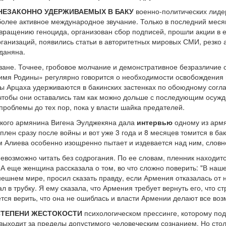
ЕЗАКОННО УДЕРЖИВАЕМЫХ В БАКУ
военно-политических лидер
более активное международное звучание. Только в последний меся
вращению геноцида, организован сбор подписей, прошли акции в е
анизаций, появились статьи в авторитетных мировых СМИ, резко
даняна.
ване. Точнее, гробовое молчание и демонстративное безразличие 
имя Родины» регулярно говорится о необходимости освобождения п
ры Арцаха удерживаются в бакинских застенках по обоюдному сог
 чтобы они оставались там как можно дольше с последующим осужд
роблемы до тех пор, пока у власти шайка предателей.
ского армянина Вигена Эулджекяна дала
интервью
одному из армя
в плен сразу после войны и вот уже 3 года и 8 месяцев томится в 
 Алиева особенно изощренно пытает и издевается над ним, словно
возможно читать без содрогания. По ее словам, пленник находитс
 А еще женщина рассказала о том, во что сложно поверить: "В на
нешнем мире, просил сказать правду, если Армения отказалась от н
ал в трубку. Я ему сказала, что Армения требует вернуть его, что ст
чется верить, что она не ошиблась и власти Армении делают все в
СТЕПЕНИ ЖЕСТОКОСТИ
психологическом прессинге, которому по
 выходит за пределы допустимого человеческим сознанием. Но стол