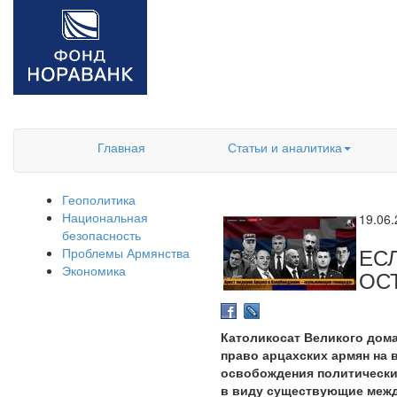
Главная
Статьи и аналитика
Геополитика
Национальная
19.06
безопасность
ЕС
Проблемы Армянства
Экономика
ОС
Католикосат Великого дома
право арцахских армян на
освобождения политических
в виду существующие межд