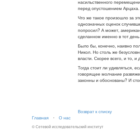
насильственного перемещения
перед опустошением Арцаха.
Что же такое произошло за э
однозначных оценок случивш
попросил? А может, американ
сделанном именно в тот день
Было бы, конечно, наивно пол
Никол. Но столь же безусловн
власти. Скорее всего, и то, и
Тогда стоит ли удивляться, е
говорящее молчание развяжет
законны и обоснованы? И сто
Возврат к списку
Главная
⋅
О нас
© Сетевой исследовательский институт