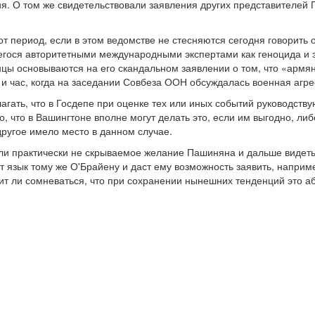
. О том же свидетельствовали заявления других представителей 
тот период, если в этом ведомстве не стесняются сегодня говорит
егося авторитетными международными экспертами как геноцида и 
цы основываются на его скандальном заявлении о том, что «армя
 и час, когда на заседании Совбеза ООН обсуждалась военная агр
агать, что в Госдепе при оценке тех или иных событий руководств
о, что в Вашингтоне вполне могут делать это, если им выгодно, ли
 другое имело место в данном случае.
сли практически не скрываемое желание Пашиняна и дальше видеть 
 язык тому же О'Брайену и даст ему возможность заявить, напри
ит ли сомневаться, что при сохранении нынешних тенденций это 