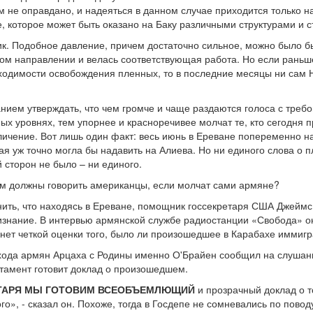
м не оправдано, и надеяться в данном случае приходится только 
, которое может быть оказано на Баку различными структурами и 
пик. Подобное давление, причем достаточно сильное, можно было б
ом направлении и велась соответствующая работа. Но если раньше
ходимости освобождения пленных, то в последние месяцы ни сам Н
нием утверждать, что чем громче и чаще раздаются голоса с треб
зных уровнях, тем упорнее и красноречивее молчат те, кто сегодн
еличение. Вот лишь один факт: весь июнь в Ереване попеременно 
ая уж точно могла бы надавить на Алиева. Но ни единого слова о
 сторон не было – ни единого.
ом должны говорить американцы, если молчат сами армяне?
мнить, что находясь в Ереване, помощник госсекретаря США Джейм
знание. В интервью армянской службе радиостанции «Свобода» он
нет четкой оценки того, было ли произошедшее в Карабахе иммигр
схода армян Арцаха с Родины именно О'Брайен сообщил на слушан
тамент готовит доклад о произошедшем.
ЕТАРЯ МЫ ГОТОВИМ ВСЕОБЪЕМЛЮЩИЙ
и прозрачный доклад о то
ого», - сказал он. Похоже, тогда в Госдепе не сомневались по пово