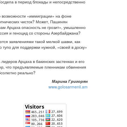
Госдепа в период блокады и непосредственно
ь о возможности «иммиграции» на фоне
этнических чисток? Может, Пашинян
нам Арцаха опасность не грозит», умышленно
ессия и геноцид со стороны Азербайджана?
уются заявлениями такой мелкой шавки, как
бо тупо для поддержки нужной, «своей в доску»
лидеров Арцаха в бакинских застенках и его
мер, что предъявляемые пленникам обвинения
абсолютно реально?
Марина Григорян
www.golosarmenii.am