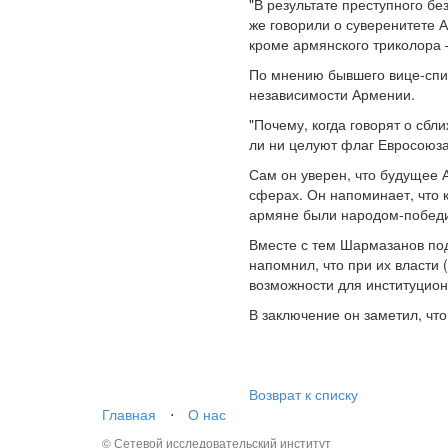
"В результате преступного бе
же говорили о суверенитете 
кроме армянского триколора –
По мнению бывшего вице-спи
независимости Армении.
"Почему, когда говорят о сбл
ли ни целуют флаг Евросоюза
Сам он уверен, что будущее 
сферах. Он напоминает, что 
армяне были народом-побед
Вместе с тем Шармазанов под
напомнил, что при их власти
возможности для институцион
В заключение он заметил, чт
Возврат к списку
Главная
⋅
О нас
© Сетевой исследовательский институт