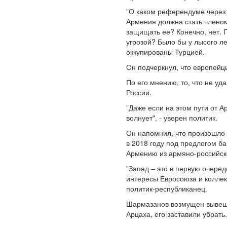
"О каком референдуме через 
Армения должна стать членом
защищать ее? Конечно, нет. 
угрозой? Было бы у лысого ле
оккупированы Турцией.
Он подчеркнул, что европейц
По его мнению, то, что не уд
России.
"Даже если на этом пути от А
волнует", - уверен политик.
Он напомнил, что произошло с
в 2018 году под предлогом б
Армению из армяно-российско
"Запад – это в первую очеред
интересы Евросоюза и коллект
политик-республиканец.
Шармазанов возмущен вывеши
Арцаха, его заставили убрать.