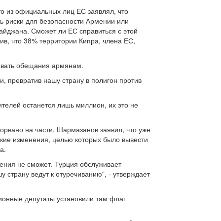
то из официальных лиц ЕС заявлял, что
ь риски для безопасности Армении или
айджана. Сможет ли ЕС справиться с этой
ив, что 38% территории Кипра, члена ЕС,
давать обещания армянам.
и, превратив нашу страну в полигон против
ителей останется лишь миллион, их это не
орвано на части. Шармазанов заявил, что уже
кие изменения, целью которых было вывести
а.
мения не сможет. Турция обслуживает
 страну ведут к отуречиванию", - утверждает
ионные депутаты установили там флаг