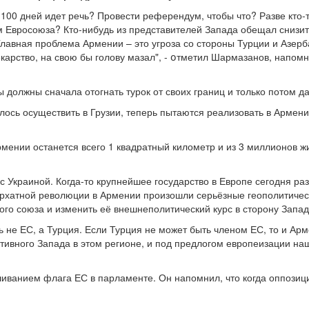
100 дней идет речь? Провести референдум, чтобы что? Разве кто-
 Евросоюза? Кто-нибудь из представителей Запада обещал снизит
Главная проблема Армении – это угроза со стороны Турции и Азерб
карство, на свою бы голову мазал", - օтметил Шармазанов, напомн
ы должны сначала отогнать турок от своих границ и только потом 
алось осуществить в Грузии, теперь пытаются реализовать в Армени
рмении останется всего 1 квадратный километр и из 3 миллионов ж
 Украиной. Когда-то крупнейшее государство в Европе сегодня раз
архатной революции в Армении произошли серьёзные геополитичес
го союза и изменить её внешнеполитический курс в сторону Запад
ь не ЕС, а Турция. Если Турция не может быть членом ЕС, то и Ар
ивного Запада в этом регионе, и под предлогом европеизации нашу
ванием флага ЕС в парламенте. Он напомнил, что когда оппозиц