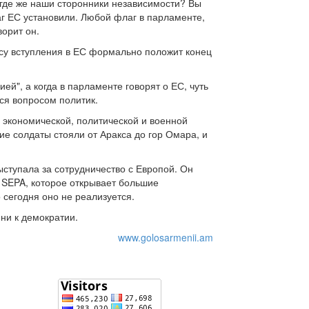
А где же наши сторонники независимости? Вы
аг ЕС установили. Любой флаг в парламенте,
ворит он.
су вступления в ЕС формально положит конец
ей", а когда в парламенте говорят о ЕС, чуть
ся вопросом политик.
 экономической, политической и военной
ие солдаты стояли от Аракса до гор Омара, и
ыступала за сотрудничество с Европой. Он
– SEPA, которое открывает большие
сегодня оно не реализуется.
ни к демократии.
www.golosarmenii.am