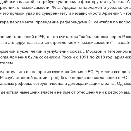
здействия властей на трибуне установили флаг другого субъекта. 
Армении, о независимости. Флаг Арцаха из парламента убрали, фл
 это прямой удар по суверенитету и независимости Армении", - го
кера парламента, проведение референдума 21 сентября по вопро
ижении отношений с РФ, то это считается "раболепством перед Росси
, то это вдруг называется стремлением к независимости?" – задаёт
Армении в укреплении и углублении союза с Москвой и Тегераном в
когда Армения была союзником России с 1991 по 2018 год, армянск
ителем.
черкнул, что он не против взаимодействия с ЕС, Армения всегда в
 (Республиканской партии - ред) было подписано соглашение с ЕС 
альных реформ, сотрудничества и демократизации страны. Однако 
о действия нынешних властей не имеют отношения ни к реформам, 