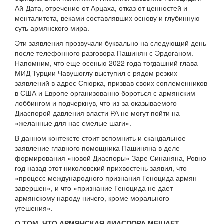
Ай-Дата, отречение от Арцаха, отказ от ценностей и
менталитета, веками составлявших основу и глубинную
суть армянского мира.
Эти заявления прозвучали буквально на следующий день
после телефонного разговора Пашинян с Эрдоганом.
Напомним, что еще осенью 2022 года тогдашний глава
МИД Турции Чавушоглу выступил с рядом резких
заявлений в адрес Спюрка, призвав своих соплеменников
в США и Европе организованно бороться с армянским
лоббингом и подчеркнув, что из-за оказываемого
Диаспорой давления власти РА не могут пойти на
«желанные для нас смелые шаги».
В данном контексте стоит вспомнить и скандальное
заявление главного помощника Пашиняна в деле
формирования «новой Диаспоры» Заре Синаняна, Ровно
год назад этот николовский прихвостень заявил, что
«процесс международного признания Геноцида армян
завершен», и что «признание Геноцида не дает
армянскому народу ничего, кроме морального
утешения».
О ТОМ, ЧТО АРМЯНСКАЯ ДИАСПОРА МЕШАЕТ