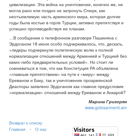
цивилизации. Эта война на уничтожение, конечно же, не
могла рано или поздно не затронуть Спюрк, как
неотъемлемую часть армянского мира, которая долгие
годы была костью в горле Турции, активно препятствуя и
успешно противодействуя ее планам.
…В сообщении о телефонном разговоре Пашиняна с
Эрдоганом 18 июня особо подчеркивалось, что, дескать,
«лидеры подчеркнули политическую волю к полной
нормализации отношений между Арменией и Турцией без
каких-либо предварительных условий». Но стоит ли
сомневаться в том, что как Конституция РА объявлена
«главным препятствием» на пути к «миру» между
Ереваном и Баку, так и уничтожение проармянской
Диаспоры заявлено Эрдоганом как главное предусловие
«нормализации» отношений между Ереваном и Анкарой?
Марина Григорян
www.golosarmenii.am
Возврат к списку
Главная
⋅
О нас