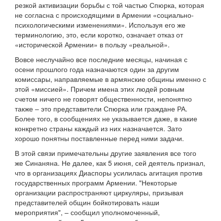
резкой активизации борьбы с той частью Спюрка, которая
не согласна с происходящими в Армении «социально-
психологическими изменениями». Используя его же
терминологию, это, если коротко, означает отказ от
«исторической Армении» в пользу «реальной».
Вовсе неслучайно все последние месяцы, начиная с
осени прошлого года назначаются один за другим
комиссары, направляемые в армянские общины именно с
этой «миссией». Причем имена этих людей ровным
счетом ничего не говорят общественности, непонятно
также – это представители Спюрка или граждане РА.
Более того, в сообщениях не указывается даже, в какие
конкретно страны каждый из них назначается. Зато
хорошо понятны поставленные перед ними задачи.
В этой связи примечательны другие заявления все того
же Синаняна. Не далее, как 5 июня, сей деятель признал,
что в организациях Диаспоры усилилась агитация против
государственных программ Армении. "Некоторые
организации распространяют циркуляры, призывая
представителей общин бойкотировать наши
мероприятия", – сообщил уполномоченный,