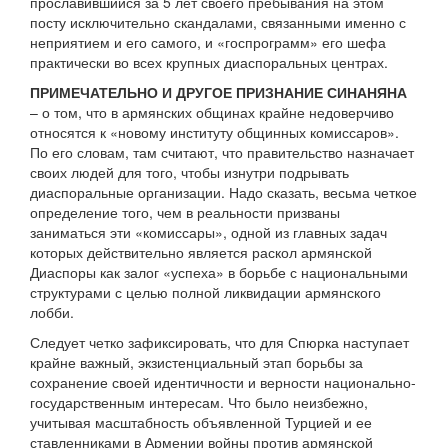
прославившийся за 5 лет своего пребывания на этом
посту исключительно скандалами, связанными именно с
неприятием и его самого, и «госпрограмм» его шефа
практически во всех крупных диаспоральных центрах.
ПРИМЕЧАТЕЛЬНО И ДРУГОЕ ПРИЗНАНИЕ СИНАНЯНА
– о том, что в армянских общинах крайне недоверчиво
относятся к «новому институту общинных комиссаров».
По его словам, там считают, что правительство назначает
своих людей для того, чтобы изнутри подрывать
диаспоральные организации. Надо сказать, весьма четкое
определение того, чем в реальности призваны
заниматься эти «комиссары», одной из главных задач
которых действительно является раскол армянской
Диаспоры как залог «успеха» в борьбе с национальными
структурами с целью полной ликвидации армянского
лобби.
Следует четко зафиксировать, что для Спюрка наступает
крайне важный, экзистенциальный этап борьбы за
сохранение своей идентичности и верности национально-
государственным интересам. Что было неизбежно,
учитывая масштабность объявленной Турцией и ее
ставленниками в Армении войны против армянской