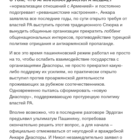
«нормализации отношений с Арменией» и постоянно
подогревает «реваншистские настроения», Анкара
заявляла все последние годы, по сути открыто требуя от
властей РА выступить против традиционного Спюрка и
вынудить общинные организации прекратить лоббинг
общенациональных интересов, противодействие турецкой
политике отрицания и антиармянской пропаганде.
И все это время пашиняновский режим работал не просто
на то, чтобы ослабить взаимодействие государства с
организациями Диаспоры, не просто прекратил какую-
либо поддержу их усилиям, но практически открыто
выступил против проармянской деятельности
проживающих за рубежом соотечественников.
Одновременно пытаясь сформировать «новую
Диаспору», поддерживающую протурецкую политику
властей РА.
Вполне возможно, что в последнем разговоре Эрдоган
предъявил ультиматум Пашиняну, потребовав
окончательно решить этот вопрос, а для начала –
официально отмежеваться от неугодной и враждебной
Анкаре Диаспоры. И Никол незамедлительно заявил о