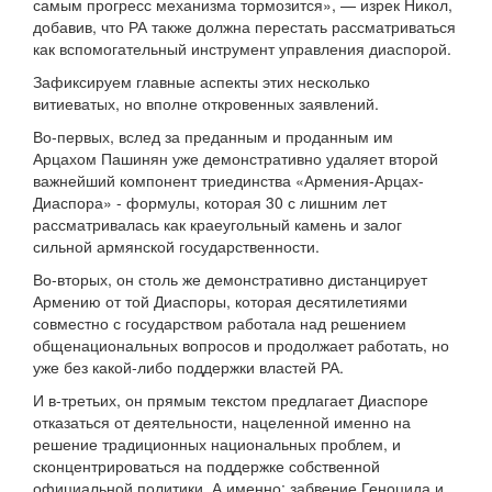
самым прогресс механизма тормозится», — изрек Никол,
добавив, что РА также должна перестать рассматриваться
как вспомогательный инструмент управления диаспорой.
Зафиксируем главные аспекты этих несколько
витиеватых, но вполне откровенных заявлений.
Во-первых, вслед за преданным и проданным им
Арцахом Пашинян уже демонстративно удаляет второй
важнейший компонент триединства «Армения-Арцах-
Диаспора» - формулы, которая 30 с лишним лет
рассматривалась как краеугольный камень и залог
сильной армянской государственности.
Во-вторых, он столь же демонстративно дистанцирует
Армению от той Диаспоры, которая десятилетиями
совместно с государством работала над решением
общенациональных вопросов и продолжает работать, но
уже без какой-либо поддержки властей РА.
И в-третьих, он прямым текстом предлагает Диаспоре
отказаться от деятельности, нацеленной именно на
решение традиционных национальных проблем, и
сконцентрироваться на поддержке собственной
официальной политики. А именно: забвение Геноцида и