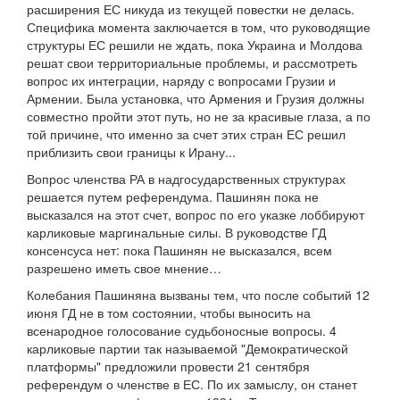
расширения ЕС никуда из текущей повестки не делась.
Специфика момента заключается в том, что руководящие
структуры ЕС решили не ждать, пока Украина и Молдова
решат свои территориальные проблемы, и рассмотреть
вопрос их интеграции, наряду с вопросами Грузии и
Армении. Была установка, что Армения и Грузия должны
совместно пройти этот путь, но не за красивые глаза, а по
той причине, что именно за счет этих стран ЕС решил
приблизить свои границы к Ирану...
Вопрос членства РА в надгосударственных структурах
решается путем референдума. Пашинян пока не
высказался на этот счет, вопрос по его указке лоббируют
карликовые маргинальные силы. В руководстве ГД
консенсуса нет: пока Пашинян не высказался, всем
разрешено иметь свое мнение…
Колебания Пашиняна вызваны тем, что после событий 12
июня ГД не в том состоянии, чтобы выносить на
всенародное голосование судьбоносные вопросы. 4
карликовые партии так называемой "Демократической
платформы" предложили провести 21 сентября
референдум о членстве в ЕС. По их замыслу, он станет