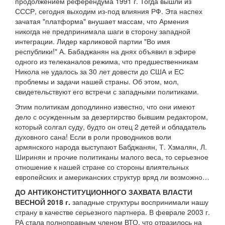
продолжением референдума 1991 г. Тогда вышли из
СССР, сегодня выходим из-под влияния РФ. Эта наспех
зачатая "платформа" внушает массам, что Армения
никогда не предпринимала шаги в сторону западной
интеграции. Лидер карликовой партии "Во имя
республики!" А. Бабаджанян на днях объявил в эфире
одного из телеканалов режима, что предшественникам
Никола не удалось за 30 лет довести до США и ЕС
проблемы и задачи нашей страны. Об этом, мол,
свидетельствуют его встречи с западными политиками.
Этим политикам доподлинно известно, что они имеют
дело с осужденным за дезертирство бывшим редактором,
который солгал суду, будто он отец 2 детей и обладатель
духовного сана! Если в роли проводников воли
армянского народа выступают Бабджанян, Т. Хзмалян, Л.
Ширинян и прочие политиканы малого веса, то серьезное
отношение к нашей стране со стороны влиятельных
европейских и американских структур вряд ли возможно…
ДО АНТИКОНСТИТУЦИОННОГО ЗАХВАТА ВЛАСТИ
ВЕСНОЙ 2018 г.
западные структуры воспринимали нашу
страну в качестве серьезного партнера. В феврале 2003 г.
РА стала полноправным членом ВТО, что отразилось на