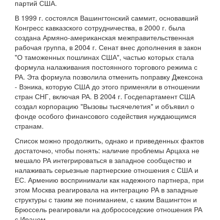
партий США.
В 1999 г. состоялся Вашингтонский саммит, основавший
Конгресс кавказского сотрудничества, в 2000 г. была
создана Армяно-американская межправительственная
рабочая группа, в 2004 г. Сенат внес дополнения в закон
"О таможенных пошлинах США", частью которых стала
формула налаживания постоянного торгового режима с
РА. Эта формула позволила отменить поправку Джексона
- Вэника, которую США до этого применяли в отношении
стран СНГ, включая РА. В 2004 г. Госдепартамент США
создал корпорацию "Вызовы тысячелетия" и объявил о
фонде особого финансового содействия нуждающимся
странам.
Список можно продолжить, однако и приведенных фактов
достаточно, чтобы понять: наличие проблемы Арцаха не
мешало РА интегрироваться в западное сообщество и
налаживать серьезные партнерские отношения с США и
ЕС. Армению воспринимали как надежного партнера, при
этом Москва реагировала на интеграцию РА в западные
структуры с таким же пониманием, с каким Вашингтон и
Брюссель реагировали на добрососедские отношения РА
с Ираном.