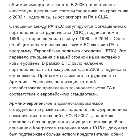
объемах импорта и экспорта. В 2006 г. иностранные
инвестиции в реальные секторы экономики, по сравнению
с 2003 г., удвоились, вырос экспорт из РА в США.
Отношения между РА и ЕС регулируются Соглашением о
партнерстве и сотрудничестве (СПС), подписанном в
1996 г., которое вступило в силу в 1999 г. В 2004 г. Совет
по общим делам и внешним связям ЕС включил РА в
программу "Европейская политика соседства" (ЕПС). Это
перевело отношения с нашей страной на качественно
новый уровень. В рамках ЕПС было налажено
партнерство на льготных условиях, а в 2006 г. подписана
и утверждена Программа взаимного сотрудничества
Армения – Евросоюз, реализация которой
способствовала приведению законодательства РА в
соответствие с европейскими стандартами.
Армяно-европейское и армяно-американское
сотрудничество развивалось параллельно с укреплением
союзнических отношений с РФ. В 2007 г., напомню,
сложилась беспрецедентная ситуация с резолюцией по
признанию Конгрессом геноцида армян 1915 г., документ
был подтвержден большинством представителей обеих