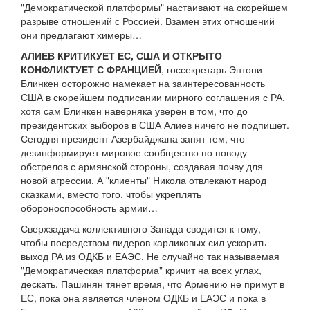
"Демократической платформы" настаивают на скорейшем
разрыве отношений с Россией. Взамен этих отношений
они предлагают химеры…
АЛИЕВ КРИТИКУЕТ ЕС, США И ОТКРЫТО
КОНФЛИКТУЕТ С ФРАНЦИЕЙ
, госсекретарь Энтони
Блинкен осторожно намекает на заинтересованность
США в скорейшем подписании мирного соглашения с РА,
хотя сам Блинкен наверняка уверен в том, что до
президентских выборов в США Алиев ничего не подпишет.
Сегодня президент Азербайджана занят тем, что
дезинформирует мировое сообщество по поводу
обстрелов с армянской стороны, создавая почву для
новой агрессии. А "клиенты" Никола отвлекают народ
сказками, вместо того, чтобы укреплять
обороноспособность армии…
Сверхзадача коллективного Запада сводится к тому,
чтобы посредством лидеров карликовых сил ускорить
выход РА из ОДКБ и ЕАЭС. Не случайно так называемая
"Демократическая платформа" кричит на всех углах,
дескать, Пашинян тянет время, что Армению не примут в
ЕС, пока она является членом ОДКБ и ЕАЭС и пока в