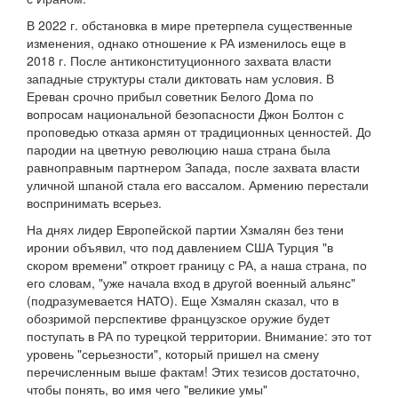
В 2022 г. обстановка в мире претерпела существенные
изменения, однако отношение к РА изменилось еще в
2018 г. После антиконституционного захвата власти
западные структуры стали диктовать нам условия. В
Ереван срочно прибыл советник Белого Дома по
вопросам национальной безопасности Джон Болтон с
проповедью отказа армян от традиционных ценностей. До
пародии на цветную революцию наша страна была
равноправным партнером Запада, после захвата власти
уличной шпаной стала его вассалом. Армению перестали
воспринимать всерьез.
На днях лидер Европейской партии Хзмалян без тени
иронии объявил, что под давлением США Турция "в
скором времени" откроет границу с РА, а наша страна, по
его словам, "уже начала вход в другой военный альянс"
(подразумевается НАТО). Еще Хзмалян сказал, что в
обозримой перспективе французское оружие будет
поступать в РА по турецкой территории. Внимание: это тот
уровень "серьезности", который пришел на смену
перечисленным выше фактам! Этих тезисов достаточно,
чтобы понять, во имя чего "великие умы"