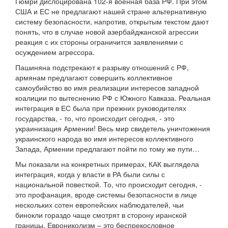
Гюмри дислоцирована 102-я военная база РФ. При этом
США и ЕС не предлагают нашей стране альтернативную
систему безопасности, напротив, открытым текстом дают
понять, что в случае новой азербайджанской агрессии
реакция с их стороны ограничится заявлениями с
осуждением агрессора.
Пашиняна подстрекают к разрыву отношений с РФ,
армянам предлагают совершить коллективное
самоубийство во имя реализации интересов западной
коалиции по вытеснению РФ с Южного Кавказа. Реальная
интеграция в ЕС была при прежних руководителях
государства, - то, что происходит сегодня, - это
украинизация Армении! Весь мир свидетель уничтожения
украинского народа во имя интересов коллективного
Запада, Армении предлагают пойти по тому же пути…
Мы показали на конкретных примерах, КАК выглядела
интеграция, когда у власти в РА были силы с
национальной повесткой. То, что происходит сегодня, -
это профанация, вроде системы безопасности в лице
нескольких сотен европейских наблюдателей, чьи
бинокли гораздо чаще смотрят в сторону иранской
границы. Еврониколизм – это беспрекословное