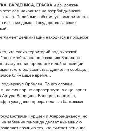
А, ВАРДЕНИСА, ЕРАСХА
и др. должен
то этот дом находится на азербайджанской
ь в плен. Подобные события уже имели место
 из своих домов. Государство за своих
кой.
регламент делимитации находится в процессе
то, что сдача территорий под вывеской
 "на земле" плана по созданию Западного
 то выступления представителей оппозиции
ламентского большинства. Даниелян сообщил,
в самое ближайшее время…
- подчеркнул Орбелян. По его словам,
м, до сих пор не опровергнуто, а еще юрист
Б Артура Ванецяна. Ванецян, напомню,
цифра уже давно превратилась в банковские
государствами Турцией и Азербайджаном, но
с на забвение геноцида делает нынешнюю
разделяет позицию тех, кто считает решение