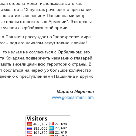
ская сторона может использовать это как
кже, что в 13 пунктах речь идет о признании
енно с этим заявлением Пашиняна министр
ные планы относительно Армении". Эти планы
е учения азербайджанской армии.
 а Пашинян рассуждает о "перекрестке мира"
ссы под его началом ведут только к войне!
, то нельзя не согласиться с Орбеляном: это
та Кочаряна подвергнуть наказанию главарей
тавить виселицами всю территорию страны. В
т сослаться на чересчур большое количество
равнению с преступлениями Пашиняна и других
Марина Мкртчян
www.golosarmenii.am