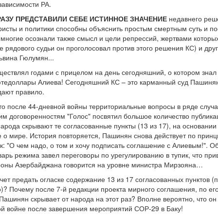
зависимости РА.
АЗУ ПРЕДСТАВИЛИ СЕБЕ ИСТИННОЕ ЗНАЧЕНИЕ
недавнего реш
юристы и политики способны объяснить простым смертным суть и
ногие осознали также смысл и цели репрессий, жертвами которых
е рядового судьи он проголосовал против этого решения КС) и друг
ьвина Гюлумян...
ствлял годами с прицелом на день сегодняшний, о котором знал вс
едоллары Алиева! Сегодняшний КС – это карманный суд Пашиняна,
дают правило.
то после 44-дневной войны территориальные вопросы в ряде случ
тим договоренностям "Голос" посвятил большое количество публика
народа скрывают те согласованные пункты (13 из 17), на основани
о мире. История повторяется, Пашинян снова действует по принцип
ак: "О чем надо, о том и хочу подписать соглашение с Алиевым!". 
арь режима завел переговоры по урегулированию в тупик, что прив
ороны Азербайджана говорится на уровне министра Мирзояна…
ет предать огласке содержание 13 из 17 согласованных пунктов (п
о)? Почему после 7-й редакции проекта мирного соглашения, по ег
 Пашинян скрывает от народа на этот раз? Вполне вероятно, что 
й войне после завершения мероприятий СОР-29 в Баку!