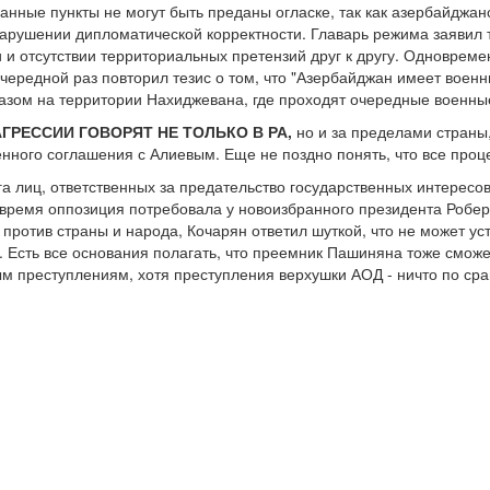
анные пункты не могут быть преданы огласке, так как азербайджан
нарушении дипломатической корректности. Главарь режима заявил та
 и отсутствии территориальных претензий друг к другу. Одноврем
чередной раз повторил тезис о том, что "Азербайджан имеет воен
азом на территории Нахиджевана, где проходят очередные военны
РЕССИИ ГОВОРЯТ НЕ ТОЛЬКО В РА,
но и за пределами страны,
нного соглашения с Алиевым. Еще не поздно понять, что все проце
а лиц, ответственных за предательство государственных интересов
время оппозиция потребовала у новоизбранного президента Робер
против страны и народа, Кочарян ответил шуткой, что не может ус
. Есть все основания полагать, что преемник Пашиняна тоже сможе
ым преступлениям, хотя преступления верхушки АОД - ничто по с