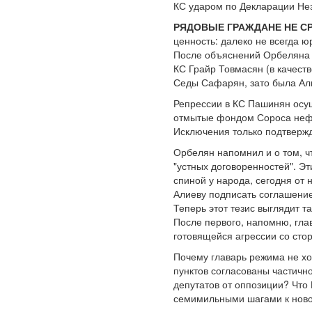
КС ударом по Декларации Не
РЯДОВЫЕ ГРАЖДАНЕ НЕ СР
ценность: далеко не всегда 
После объяснений Орбеляна м
КС Грайр Товмасян (в качеств
Седы Сафарян, зато была Ал
Репрессии в КС Пашинян осуще
отмытые фондом Сороса нефт
Исключения только подтверж
Орбелян напомнил и о том, ч
"устных договоренностей". Э
спиной у народа, сегодня от 
Алиеву подписать соглашение 
Теперь этот тезис выглядит т
После первого, напомню, глав
готовящейся агрессии со ст
Почему главарь режима не хоч
пунктов согласованы частичн
депутатов от оппозиции? Что
семимильными шагами к ново