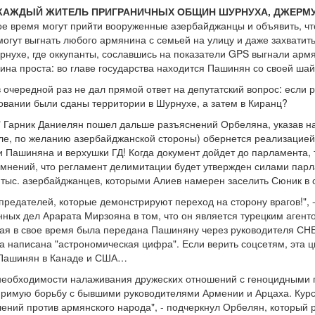
 КАЖДЫЙ ЖИТЕЛЬ ПРИГРАНИЧНЫХ ОБЩИН ШУРНУХА, ДЖЕРМУК
юбое время могут прийти вооруженные азербайджанцы и объявить, ч
огут выгнать любого армянина с семьей на улицу и даже захватит
нухе, где оккупанты, сославшись на показатели GPS выгнали армян
ина проста: во главе государства находится Пашинян со своей шай
очередной раз не дал прямой ответ на депутатский вопрос: если 
новании были сданы территории в Шурнухе, а затем в Киранц?
" Гарник Даниелян пошел дальше разъяснений Орбеляна, указав на 
ле, по желанию азербайджанской стороны) обернется реализацией
 Пашиняна и верхушки ГД! Когда документ дойдет до парламента,
сомнений, что регламент делимитации будет утвержден силами пар
0 тыс. азербайджанцев, которыми Алиев намерен заселить Сюник 
предателей, которые демонстрируют переход на сторону врагов!", 
ных дел Арарата Мирзояна в том, что он является турецким агенто
рая в свое время была передана Пашиняну через руководителя СН
ла написана "астрономическая цифра". Если верить соцсетям, эта 
 Пашинян в Канаде и США…
 необходимости налаживания дружеских отношений с геноцидными 
римую борьбу с бывшими руководителями Армении и Арцаха. Кур
лений против армянского народа", - подчеркнул Орбелян, который 