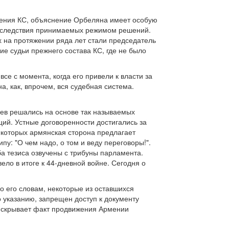
ения КС, объяснение Орбеляна имеет особую
 последствия принимаемых режимом решений.
 на протяжении ряда лет стали председатель
ие судьи прежнего состава КС, где не было
е с момента, когда его привели к власти за
 как, впрочем, вся судебная система.
аев решались на основе так называемых
ций. Устные договоренности достигались за
и которых армянская сторона предлагает
у: "О чем надо, о том и веду переговоры!".
Оба тезиса озвучены с трибуны парламента.
ело в итоге к 44-дневной войне. Сегодня о
о его словам, некоторые из оставшихся
о указанию, запрещен доступ к документу
он скрывает факт продвижения Армении