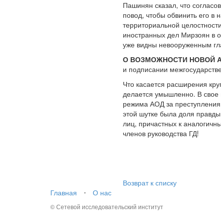
Пашинян сказал, что согласов
повод, чтобы обвинить его в 
территориальной целостности
иностранных дел Мирзоян в о
уже видны невооруженным гл
О ВОЗМОЖНОСТИ НОВОЙ АГ
и подписании межгосударстве
Что касается расширения круг
делается умышленно. В свое 
режима АОД за преступления 
этой шутке была доля правды
лиц, причастных к аналогичн
членов руководства ГД!
Возврат к списку
Главная
⋅
О нас
© Сетевой исследовательский институт