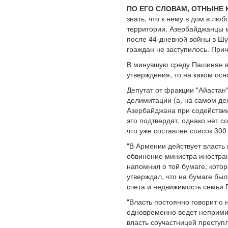
ПО ЕГО СЛОВАМ, ОТНЫНЕ
знать, что к нему в дом в л
территории. Азербайджанцы м
после 44-дневной войны в Шур
граждан не заступилось. Прич
В минувшую среду Пашинян в 
утверждения, то на каком ос
Депутат от фракции "Айастан
делимитации (а, на самом де
Азербайджана при содействии
это подтвердят, однако нет 
что уже составлен список 30
"В Армении действует власть 
обвинение министра иностран
напомнил о той бумаге, кото
утверждал, что на бумаге бы
счета и недвижимость семьи
"Власть постоянно говорит о
одновременно ведет неприми
власть соучастницей преступ