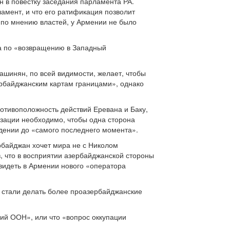
 в повестку заседания парламента РА.
ламент, и что его ратификация позволит
, по мнению властей, у Армении не было
па по «возвращению в Западный
ашинян, по всей видимости, желает, чтобы
ербайджанским картам границами», однако
отивоположность действий Еревана и Баку,
изации необходимо, чтобы одна сторона
едении до «самого последнего момента».
ербайджан хочет мира не с Николом
, что в восприятии азербайджанской стороны
 видеть в Армении нового «оператора
в стали делать более проазербайджанские
ций ООН», или что «вопрос оккупации