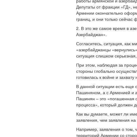
работы армянской и азербайд
Депутаты от фракции «ГД», не
Армении окончательно оформи
границ, и они только сейчас
2. В это же самое время в а
Азербайджан».
Согласитесь, ситуация, как м
«азербайджанцы «вернулись» 
ситуация слишком серьезная, 
При этом, наблюдая за проце
стороны глобально осуществл
готовилась к войне и захвату
В данной ситуации есть еще 
Пашиняном, а с Арменией и а
Пашинян – это «погашенная о
процесса», который должен д
Как вы думаете, может ли им
заявления, чем заявления на
Например, заявления о том, 
территорий Армении со стор