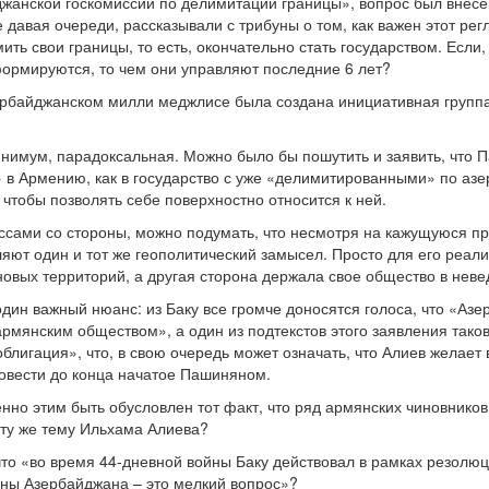
жанской госкомиссий по делимитации границы», вопрос был внесен
 давая очереди, рассказывали с трибуны о том, как важен этот рег
ть свои границы, то есть, окончательно стать государством. Если
 формируются, то чем они управляют последние 6 лет?
зербайджанском милли меджлисе была создана инициативная груп
инимум, парадоксальная. Можно было бы пошутить и заявить, что П
в Армению, как в государство с уже «делимитированными» по аз
чтобы позволять себе поверхностно относится к ней.
ссами со стороны, можно подумать, что несмотря на кажущуюся пр
яют один и тот же геополитический замысел. Просто для его реал
 новых территорий, а другая сторона держала свое общество в нев
один важный нюанс: из Баку все громче доносятся голоса, что «Аз
рмянским обществом», а один из подтекстов этого заявления таков
блигация», что, в свою очередь может означать, что Алиев желает
овести до конца начатое Пашиняном.
енно этим быть обусловлен тот факт, что ряд армянских чиновнико
 ту же тему Ильхама Алиева?
что «во время 44-дневной войны Баку действовал в рамках резолю
оны Азербайджана – это мелкий вопрос»?