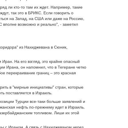
вряд ли кто-то там их ждет. Например, такие
ждут, так это в БРИКС. Если говорить о
ться на Запад, на США или даже на Россию,
КС вполне возможно и реально", - заметил
коридора" из Нахиджевана в Сюник,
и Иран. На его взгляд, это крайне опасный
ии Ирана, он напомнил, что в Тегеране четко
бое перекраивание границ – это красная
ерить в "мирные инициативы" стран, которые
ть поставляется в Израиль.
 позиции Турции все-таки больше заявлений и
джанская нефть по-прежнему идет в Израиль.
азербайджанским топливом. Лиши их этой
ы с Ираном. А связь с Нахиджеваном через