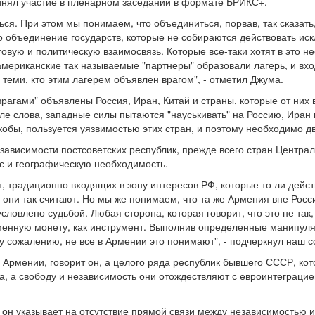
инял участие в пленарном заседании в формате БРИКС+.
я. При этом мы понимаем, что объединиться, порвав, так сказать, 
то объединение государств, которые не собираются действовать ис
вую и политическую взаимосвязь. Которые все-таки хотят в это не
ериканские так называемые "партнеры" образовали лагерь, и вхо
 теми, кто этим лагерем объявлен врагом", - отметил Джума.
врагами" объявлены Россия, Иран, Китай и страны, которые от них в
ле слова, западные силы пытаются "науськивать" на Россию, Иран
якобы, пользуется уязвимостью этих стран, и поэтому необходимо д
 зависимости постсоветских республик, прежде всего стран Централ
с и географическую необходимость.
, традиционно входящих в зону интересов РФ, которые то ли действ
о они так считают. Но мы же понимаем, что та же Армения вне Росси
ловлено судьбой. Любая сторона, которая говорит, что это не так
енную монету, как инструмент. Выполнив определенные манипуляц
у сожалению, не все в Армении это понимают", - подчеркнул наш с
о Армении, говорит он, а целого ряда республик бывшего СССР, ко
, а свободу и независимость они отождествляют с евроинтеграцией
 он указывает на отсутствие прямой связи между независимостью и