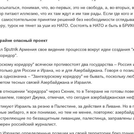
сыпаться, понимая, что, во-первых, это не свобода, а, во-вторых, 
ор питают иллюзию, что их там ждут и им там рады. Если где кого и 
, самостоятельном принятии решений без необходимости оглядыва
еру, турок не тянет за уши из НАТО. Состоять в НАТО и быть в БРИ
крайне опасный проект
л Sputnik Армения свое видение процессов вокруг идеи создания "
коридор".
рскому коридору" всячески противостоят два государства – Россия 
только для России и Ирана, но и для Азербайджана. Говоря о позиц
а однозначна – "Зангезурскому коридору" не бывать, поскольку лю
четом тесных связей Азербайджана и Израиля.
в отношении "коридора" через Сюник, то в Тегеране не готовы пов
аилем, говорит Джума, отмечая, что сегодня азербайджанская неф
ритикуют Израиль за резню в Палестине, за действия в Ливане. Но в
нные эмбарго, я все понимаю, но тем не менее, повторяю: азербай
, стреляющие по беззащитным ливанцам, палестинца, заправлены 
уверен российский журналист.
 Израилю определенные позиции на своей территории близ границ