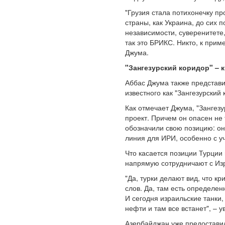
"Грузия стала потихонечку про
страны, как Украина, до сих п
независимости, суверенитете
так это БРИКС. Никто, к прим
Джума.
"Зангезурский коридор" – 
Аббас Джума также представи
известного как "Зангезурский 
Как отмечает Джума, "Зангезу
проект. Причем он опасен не 
обозначили свою позицию: он
линия для ИРИ, особенно с у
Что касается позиции Турции 
напрямую сотрудничают с Изр
"Да, турки делают вид, что к
слов. Да, там есть определе
И сегодня израильские танки
нефти и там все встанет", – 
Азербайджан уже предоставил