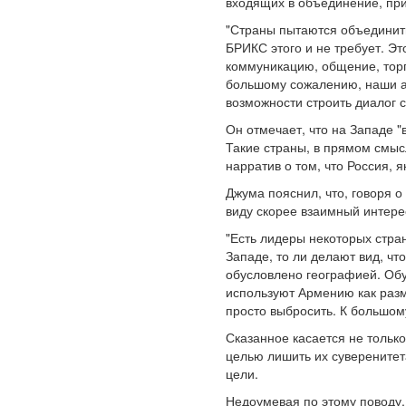
входящих в объединение, пр
"Страны пытаются объединитьс
БРИКС этого и не требует. Э
коммуникацию, общение, торго
большому сожалению, наши ам
возможности строить диалог с
Он отмечает, что на Западе "
Такие страны, в прямом смыс
нарратив о том, что Россия, 
Джума пояснил, что, говоря о
виду скорее взаимный интере
"Есть лидеры некоторых стран
Западе, то ли делают вид, чт
обусловлено географией. Обус
используют Армению как разм
просто выбросить. К большом
Сказанное касается не тольк
целью лишить их суверенитета
цели.
Недоумевая по этому поводу,