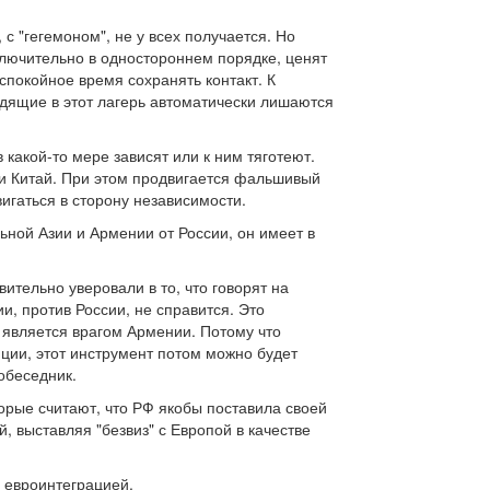
с "гегемоном", не у всех получается. Но
ключительно в одностороннем порядке, ценят
спокойное время сохранять контакт. К
дящие в этот лагерь автоматически лишаются
 какой-то мере зависят или к ним тяготеют.
 и Китай. При этом продвигается фальшивый
вигаться в сторону независимости.
ьной Азии и Армении от России, он имеет в
ительно уверовали в то, что говорят на
и, против России, не справится. Это
, является врагом Армении. Потому что
ии, этот инструмент потом можно будет
обеседник.
торые считают, что РФ якобы поставила своей
, выставляя "безвиз" с Европой в качестве
 евроинтеграцией.