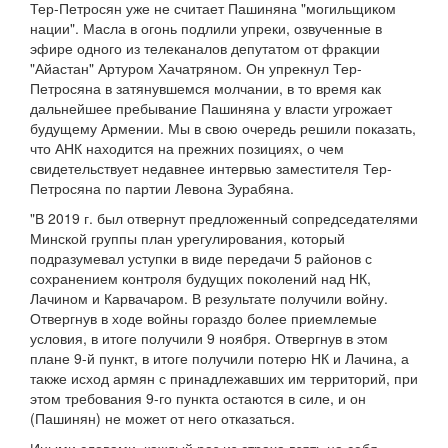
Тер-Петросян уже не считает Пашиняна "могильщиком
нации". Масла в огонь подлили упреки, озвученные в
эфире одного из телеканалов депутатом от фракции
"Айастан" Артуром Хачатряном. Он упрекнул Тер-
Петросяна в затянувшемся молчании, в то время как
дальнейшее пребывание Пашиняна у власти угрожает
будущему Армении. Мы в свою очередь решили показать,
что АНК находится на прежних позициях, о чем
свидетельствует недавнее интервью заместителя Тер-
Петросяна по партии Левона Зурабяна.
"В 2019 г. был отвернут предложенный сопредседателями
Минской группы план урегулирования, который
подразумевал уступки в виде передачи 5 районов с
сохранением контроля будущих поколений над НК,
Лачином и Карвачаром. В результате получили войну.
Отвергнув в ходе войны гораздо более приемлемые
условия, в итоге получили 9 ноября. Отвергнув в этом
плане 9-й пункт, в итоге получили потерю НК и Лачина, а
также исход армян с принадлежавших им территорий, при
этом требования 9-го пункта остаются в силе, и он
(Пашинян) не может от него отказаться.