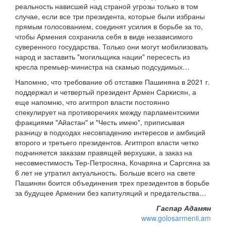
реальность нависшей над страной угрозы только в том
случае, если все три президента, которые были избраны
прямым голосованием, соединят усилия в борьбе за то,
чтобы Армения сохранила себя в виде независимого
суверенного государства. Только они могут мобилизовать
народ и заставить "могильщика нации" пересесть из
кресла премьер-министра на скамью подсудимых…
Напомню, что требование об отставке Пашиняна в 2021 г.
поддержал и четвертый президент Армен Саркисян, а
еще напомню, что агитпроп власти постоянно
спекулирует на противоречиях между парламентскими
фракциями "Айастан" и "Честь имею", приписывая
разницу в подходах несовпадению интересов и амбиций
второго и третьего президентов. Агитпроп власти четко
подчиняется заказам правящей верхушки, а заказ на
несовместимость Тер-Петросяна, Кочаряна и Саргсяна за
6 лет не утратил актуальность. Больше всего на свете
Пашинян боится объединения трех президентов в борьбе
за будущее Армении без капитуляций и предательства…
Гаспар Адамян
www.golosarmenii.am