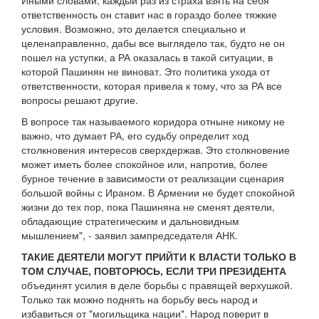
Иными словами, каждый раз из страха взять на себя
ответственность он ставит нас в гораздо более тяжкие
условия. Возможно, это делается специально и
целенаправленно, дабы все выглядело так, будто не он
пошел на уступки, а РА оказалась в такой ситуации, в
которой Пашинян не виноват. Это политика ухода от
ответственности, которая привела к тому, что за РА все
вопросы решают другие.
В вопросе так называемого коридора отныне никому не
важно, что думает РА, его судьбу определит ход
столкновения интересов сверхдержав. Это столкновение
может иметь более спокойное или, напротив, более
бурное течение в зависимости от реализации сценария
большой войны с Ираном. В Армении не будет спокойной
жизни до тех пор, пока Пашиняна не сменят деятели,
обладающие стратегическим и дальновидным
мышлением", - заявил зампредседателя АНК.
ТАКИЕ ДЕЯТЕЛИ МОГУТ ПРИЙТИ К ВЛАСТИ ТОЛЬКО В
ТОМ СЛУЧАЕ, ПОВТОРЮСЬ, ЕСЛИ ТРИ ПРЕЗИДЕНТА
объединят усилия в деле борьбы с правящей верхушкой.
Только так можно поднять на борьбу весь народ и
избавиться от "могильщика нации". Народ поверит в