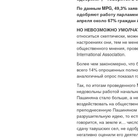
По данным MPG, 49,3% заяв
одобряют работу парламент
апреля около 67% граждан 
НО НЕВОЗМОЖНО УМОЛЧАТ
относиться скептически, мож
настроениях они, тем не мен
общественного мнения, прове
International Аssociation.
Более чем закономерно, что 
всего 14% опрошенных полнос
аналогичный опрос показал г
Так, по итогам проведенного 
недовольны работой начальни
Пашиняна стало больше, а не
воздействовать на обществен
преподнесенную Пашиняном в 
разрушительную идею, то ест
говорится, на земле и… числ
сдачу тавушских сел, не одо
негативно оценили его деяте