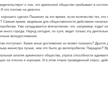
видетельствует о том, что армянское общество пребывает в состоя
 И это похоже на диагноз.
е хорошего сделал Пашинян за это время, если количество тех, кто
%? Самым ярким, видимым для общественности действием начальни
пробегам. Уже складывается впечатление, что, например, ездит он 
и иного города. Народ сегодня, по сути, видит только эту деятель
личные велодостижения.
ак поступает. Какие иные достижения он может показать? Другое де
ьер-министра лучше, чем это было до велопробегов. Парадокс? Вр
отальная апатия армянского общества, утрата способности адеква
щих на плохое и хорошее. И в этом плане проведенный опрос, дей