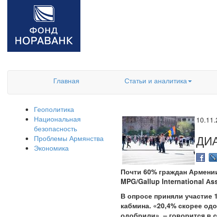
Главная
Статьи и аналитика
Геополитика
Национальная
10.11
безопасность
ДИ
Проблемы Армянства
Экономика
Почти 60% граждан Армени
MPG/Gallup International Аs
В опросе приняли участие 
кабмина. «20,4% скорее од
одобрили», – говорится в 