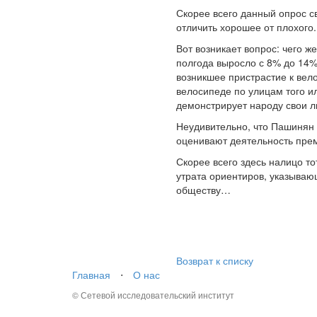
Скорее всего данный опрос с
отличить хорошее от плохого.
Вот возникает вопрос: чего ж
полгода выросло с 8% до 14
возникшее пристрастие к вело
велосипеде по улицам того ил
демонстрирует народу свои 
Неудивительно, что Пашинян т
оценивают деятельность прем
Скорее всего здесь налицо т
утрата ориентиров, указываю
обществу…
Возврат к списку
Главная
⋅
О нас
© Сетевой исследовательский институт