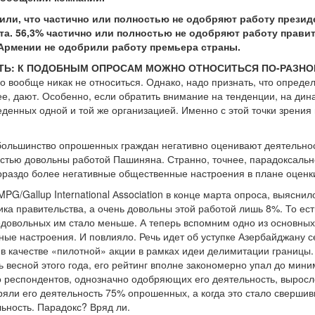
или, что частично или полностью не одобряют работу президе
а. 56,3% частично или полностью не одобряют работу правите
Армении не одобрили работу премьера страны.
Ь: К ПОДОБНЫМ ОПРОСАМ МОЖНО ОТНОСИТЬСЯ ПО-РАЗНО
но вообще никак не относиться. Однако, надо признать, что опре
ее, дают. Особенно, если обратить внимание на тенденции, на ди
денных одной и той же организацией. Именно с этой точки зрения
большинство опрошенных граждан негативно оценивают деятельно
тью довольны работой Пашиняна. Странно, точнее, парадоксально з
ораздо более негативные общественные настроения в плане оценк
MPG/Gallup International Аssociation в конце марта опроса, выясн
ка правительства, а очень довольны этой работой лишь 8%. То ес
довольных им стало меньше. А теперь вспомним одно из основных 
ные настроения. И повлияло. Речь идет об уступке Азербайджану с
качестве «пилотной» акции в рамках идеи делимитации границы. 
ь весной этого года, его рейтинг вполне закономерно упал до мин
о респондентов, однозначно одобряющих его деятельность, вырос
бряли его деятельность 75% опрошенных, а когда это стало свер
льность. Парадокс? Вряд ли.