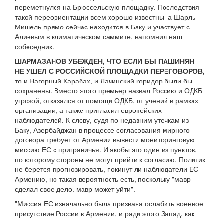
переметнулся на Брюссельскую площадку. Последствия
такой переориентации всем хорошо известны, а Шарль
Мишель прямо сейчас находится в Баку и участвует с
Алиевым в климатическом саммите, напомнил наш
собеседник.
ШАРМАЗАНОВ УБЕЖДЕН, ЧТО ЕСЛИ БЫ ПАШИНЯН
НЕ УШЕЛ С РОССИЙСКОЙ ПЛОЩАДКИ ПЕРЕГОВОРОВ,
то и Нагорный Карабах, и Лачинский коридор были бы
сохранены. Вместо этого премьер назвал Россию и ОДКБ
угрозой, отказался от помощи ОДКБ, от учений в рамках
организации, а также пригласил европейских
наблюдателей. К слову, судя по недавним утечкам из
Баку, Азербайджан в процессе согласования мирного
договора требует от Армении вывести мониторинговую
миссию ЕС с приграничья. И якобы это один из пунктов,
по которому стороны не могут прийти к согласию. Политик
не берется прогнозировать, покинут ли наблюдатели ЕС
Армению, но такая вероятность есть, поскольку "мавр
сделал свое дело, мавр может уйти".
"Миссия ЕС изначально была призвана ослабить военное
присутствие России в Армении, и ради этого Запад, как