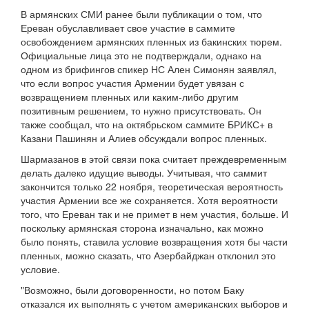
В армянских СМИ ранее были публикации о том, что
Ереван обуславливает свое участие в саммите
освобождением армянских пленных из бакинских тюрем.
Официальные лица это не подтверждали, однако на
одном из брифингов спикер НС Ален Симонян заявлял,
что если вопрос участия Армении будет увязан с
возвращением пленных или каким-либо другим
позитивным решением, то нужно присутствовать. Он
также сообщал, что на октябрьском саммите БРИКС+ в
Казани Пашинян и Алиев обсуждали вопрос пленных.
Шармазанов в этой связи пока считает преждевременным
делать далеко идущие выводы. Учитывая, что саммит
закончится только 22 ноября, теоретическая вероятность
участия Армении все же сохраняется. Хотя вероятности
того, что Ереван так и не примет в нем участия, больше. И
поскольку армянская сторона изначально, как можно
было понять, ставила условие возвращения хотя бы части
пленных, можно сказать, что Азербайджан отклонил это
условие.
"Возможно, были договоренности, но потом Баку
отказался их выполнять с учетом американских выборов и