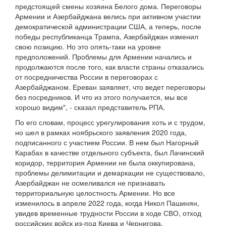
предстоящей смены хозяина Белого дома. Переговоры
Армении и Азербайджана велись при активном участии
демократической администрации США, а теперь, после
победы республиканца Трампа, Азербайджан изменил
свою позицию. Но это опять-таки на уровне
предположений. Проблемы для Армении начались и
продолжаются после того, как власти страны отказались
от посредничества России в переговорах с
Азербайджаном. Ереван заявляет, что ведет переговоры
без посредников. И что из этого получается, мы все
хорошо видим", - сказал представитель РПА.
По его словам, процесс урегулирования хоть и с трудом,
но шел в рамках ноябрьского заявления 2020 года,
подписанного с участием России. В нем был Нагорный
Карабах в качестве отдельного субъекта, был Лачинский
коридор, территория Армении не была оккупирована,
проблемы делимитации и демаркации не существовало,
Азербайджан не осмеливался не признавать
территориальную целостность Армении. Но все
изменилось в апреле 2022 года, когда Никол Пашинян,
увидев временные трудности России в ходе СВО, отход
российских войск из-под Киева и Чернигова,