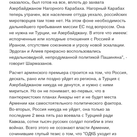
оказалось, был готов на все, вплоть до захвата
Азербайджаном Нагорного Карабаха. Нагорный Карабах
теперь утрачен, все население оттуда уехало, российских
миротворцев там тоже нет. На этом фоне необходимость
дальнейшего пребывания миссии ЕС под вопросом. Она
не нужна ни Турции, ни Азербайджану. В итоге что имеем:
испорченные или холодные отношения с Россией и
Ираном, отсутствие союзников и угрозу новой эскалации.
Эрдоган и Алиев прекрасно воспользовались
недальновидной, непродуманной политикой Пашиняна", -
говорит Шармазанов.
Расчет армянского премьера строится на том, что Россия,
дескать, рано или поздно уйдет из региона, а Турция с
Азербайджаном никуда не денутся, и нужно с ними
мириться. Но он не понимает, во-первых, что в
пантюркистских планах Анкары нет и не будет места
Армении как самостоятельного политического фактора.
Во-вторых, Россия никуда не уйдет, она только за
последние 2 века пять раз воевала с Турцией ради
Кавказа, сотни тысяч русских солдат погибли в этих
войнах. Всего этого не осознают власти Армении,
сочинившие глупый тезис о том, что "ОДКБ уходит из