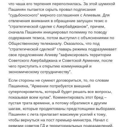
что чаша его терпения переполнилась. За этой шумихой
Пашинян пытается скрыть провал подписания
"судьбоносного" мирного соглашения с Алиевым. Для
отвлечения внимания в обращение запущен тезис о
"стратегической сделке с Азербайджаном", причем,
сначала Пашинян инициировал полемику по поводу
содержания тезиса, потом выступил с объяснениями по
Общественному телеканалу. Оказалось, что под
"стратегической сделкой" главарь режима подразумевает
свое предложение Алиеву "зафиксировать территории
Советского Азербайджана и Советской Армении, после
чего приступить к открытию коммуникаций и
экономическому сотрудничеству".
Если стороны не сумеют договориться, то, по словам
Пашиняна, "Армении потребуется внешний
суперпокровитель, который будет решать все вопросы,
показывая всем кулак". Комментировать этот бред –
пустая трата времени, а потому обратимся к другим
шагам, которые продиктованы предстоящими выборами.
Пашинян с лета прилагает максимум усилий к тому,
чтобы вернуться на пост премьер-министра. Начал с
ревизии советов ГД и территориальных подразделений,