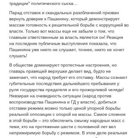
традиции" политического сыска…
Парад отставок и скандальных разоблачений призван
вернуть доверие к Пашиняну, который демонстрирует
массам готовность к решительной борьбе с коррупцией во
власти. Только вот массы еще не забыли о том, что
главным ответственным за власть является он! Реакция
на последние публичные выступления показала, что
Пашиняна уже никто не слушает, точнее, никто не хочет
слушать!
В обществе доминируют протестные настроения, но
главарь правящей верхушки делает вид, будто не
замечает, что народ требует его отставку. Массы сознают
губительные последствия дальнейшего пребывания у
руля государства предателя и его прожорливой челяди!
Невзирая на очевидность ситуации (народ против
воспроизводства Пашиняна и ГД у власти), добиться
отставки режима можно только ценой упорной борьбы
реальной оппозиции с опорой на массы. Самое сложное
в этой борьбе – это обеспечить смычку народных масс с
теми, кто на протяжении шести с половиной лет вел
непримиримую борьбу с режимом. В этом деле реальная