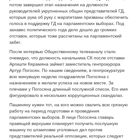
потом завершил этап назначения на должности
руководителей укрупненных общин представителей ГД,
которые рука об руку с марзпетами призваны обеспечить
голоса в поддержку ГД на парламентских выборах. Под
занавес политического года дело дошло до громких
отставок, которые тоже рассчитаны на парламентский
забег.
После интервью Общественному телеканалу стало
очевидно, что должность начальника СК после отставки
Аргишти Кярамяна займет заместитель генпрокурора
Артур Погосян. По нашим сведениям, в генпрокуратуре
всю минувшую неделю поздравляли Погосяна с
назначением и желали успеха на новом месте. За
плечами у Погосяна длинный послужной список. Его имя
фигурировало в нескольких коррупционных скандалах.
Пашиняну нужен тот, на кого можно свалить всю грязную
работу на период подготовки и проведения
парламентских выборов. В лице Погосяна главарь
правящей верхушки планирует получить послушную
машину по штамповке уголовных дел против
представителей реальной оппозиции, которых следует