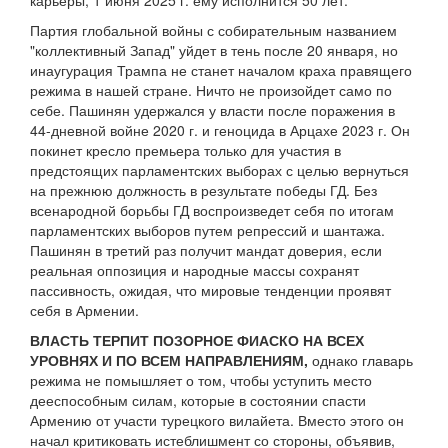
карьеры, 1 июня 2025 г. ему исполнится 50 лет.
Партия глобальной войны с собирательным названием
"коллективный Запад" уйдет в тень после 20 января, но
инаугурация Трампа не станет началом краха правящего
режима в нашей стране. Ничто не произойдет само по
себе. Пашинян удержался у власти после поражения в
44-дневной войне 2020 г. и геноцида в Арцахе 2023 г. Он
покинет кресло премьера только для участия в
предстоящих парламентских выборах с целью вернуться
на прежнюю должность в результате победы ГД. Без
всенародной борьбы ГД воспроизведет себя по итогам
парламентских выборов путем репрессий и шантажа.
Пашинян в третий раз получит мандат доверия, если
реальная оппозиция и народные массы сохранят
пассивность, ожидая, что мировые тенденции проявят
себя в Армении.
ВЛАСТЬ ТЕРПИТ ПОЗОРНОЕ ФИАСКО НА ВСЕХ
УРОВНЯХ И ПО ВСЕМ НАПРАВЛЕНИЯМ,
однако главарь
режима не помышляет о том, чтобы уступить место
дееспособным силам, которые в состоянии спасти
Армению от участи турецкого вилайета. Вместо этого он
начал критиковать истеблишмент со стороны, объявив,