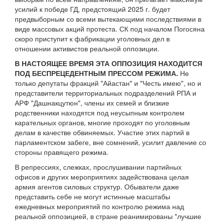
усилий к победе ГД, предстоящий 2025 г. будет
предвыборным со всеми вытекающими последствиями в
виде массовых акций протеста. СК под началом Погосяна
скоро приступит к фабрикации уголовных дел в
отношении активистов реальной оппозиции.
В НАСТОЯЩЕЕ ВРЕМЯ ЭТА ОППОЗИЦИЯ НАХОДИТСЯ
ПОД БЕСПРЕЦЕДЕНТНЫМ ПРЕССОМ РЕЖИМА.
Не
только депутаты фракций "Айастан" и "Честь имею", но и
представители территориальных подразделений РПА и
АРФ "Дашнакцутюн", члены их семей и близкие
родственники находятся под неусыпным контролем
карательных органов, многие проходят по уголовным
делам в качестве обвиняемых. Участие этих партий в
парламентском забеге, вне сомнений, усилит давление со
стороны правящего режима.
В репрессиях, слежках, прослушивании партийных
офисов и других мероприятиях задействована целая
армия агентов силовых структур. Обыватели даже
представить себе не могут истинные масштабы
ежедневных мероприятий по контролю режима над
реальной оппозицией, в стране реанимированы "лучшие