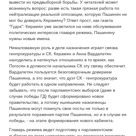
вывести из предвыборной борьбы. У читателей может
возникнуть вопрос: разве есть такая грязная работа по
нейтрализации реальной оппозиции, которую Пашинян не
мог бы доверить Кярамяну? Ответ прост, как газета
"Гудок": Кярамян уже засветился на ниве обслуживания
политических интересов главаря режима, Пашиняну
нужны новые имена.
Немаловажную роль в деле назначения играет связка
генпрокуратуры и СК. Кярамян и Анна Вардапетян
находились в натянутых отношениях в то время, как
Погосян в должности начальника СК эту связку обеспечит.
Вардапетян пользуется безоговорочным доверием
Пашиняна, а это значит, что дуэт СК - генпрокуратура
будет работать в одном направлении. Не следует
забывать, что после парламентских выборов (даже в
случае победы ГД) будет сформировано новое
правительство, а потому нынешние назначенцы
Пашиняна могут покинуть свои посты не только в
результате поражения партии Пашиняна, но и в случае ее
победы, - на этапе формирования нового кабинета.
Главарь режима ведет подготовку к парламентским
выборам по всем направлениям, он прилагает максимум