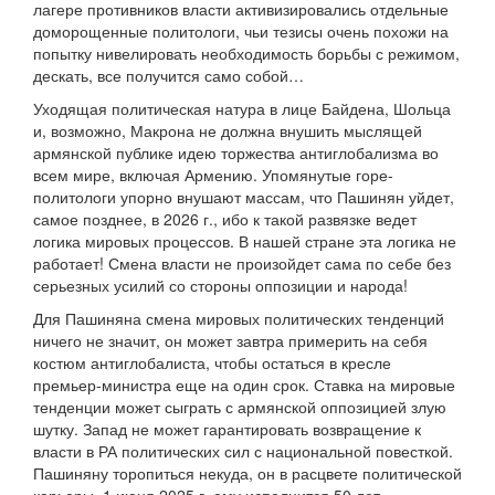
лагере противников власти активизировались отдельные
доморощенные политологи, чьи тезисы очень похожи на
попытку нивелировать необходимость борьбы с режимом,
дескать, все получится само собой…
Уходящая политическая натура в лице Байдена, Шольца
и, возможно, Макрона не должна внушить мыслящей
армянской публике идею торжества антиглобализма во
всем мире, включая Армению. Упомянутые горе-
политологи упорно внушают массам, что Пашинян уйдет,
самое позднее, в 2026 г., ибо к такой развязке ведет
логика мировых процессов. В нашей стране эта логика не
работает! Смена власти не произойдет сама по себе без
серьезных усилий со стороны оппозиции и народа!
Для Пашиняна смена мировых политических тенденций
ничего не значит, он может завтра примерить на себя
костюм антиглобалиста, чтобы остаться в кресле
премьер-министра еще на один срок. Ставка на мировые
тенденции может сыграть с армянской оппозицией злую
шутку. Запад не может гарантировать возвращение к
власти в РА политических сил с национальной повесткой.
Пашиняну торопиться некуда, он в расцвете политической