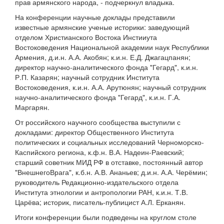
прав армянского народа, - подчеркнул владыка.
На конференции научные доклады представили
известные армянские ученые историки: заведующий
отделом Христианского Востока Инстииута
Востоковедения Национальной академии наук Республики
Армения, д.и.н. А.А. Акобян; к.и.н. Е.Д. Джагацпанян;
директор научно-аналитического фонда "Гегард", к.и.н.
Р.П. Казарян; научный сотрудник Института
Востоковедения, к.и.н. А.А. Арутюнян; научный сотрудник
научно-аналитического фонда "Гегард", к.и.н. Г.А.
Маргарян.
От российского научного сообщества выступили с
докладами: директор Общественного Института
политических и социальных исследований Черноморско-
Каспийского региона, к.ф.н. В.А. Надеин-Раевский;
старший советник МИД РФ в отставке, постоянный автор
"ВнешнегоВрага", к.б.н. А.В. Ананьев; д.и.н. А.А. Черёмин;
руководитель Редакционно-издательского отдела
Института этнологии и антропологии РАН, к.и.н. Т.В.
Царёва; историк, писатель-публицист А.Л. Ерканян.
Итоги конференции были подведены на круглом столе