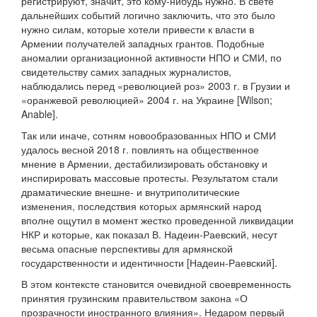
регистрируют, значит, это кому-нибудь нужно. В свете
дальнейших событий логично заключить, что это было
нужно силам, которые хотели привести к власти в
Армении получателей западных грантов. Подобные
аномалии организационной активности НПО и СМИ, по
свидетельству самих западных журналистов,
наблюдались перед «революцией роз» 2003 г. в Грузии и
«оранжевой революцией» 2004 г. на Украине [Wilson;
Anable].
Так или иначе, сотням новообразованных НПО и СМИ
удалось весной 2018 г. повлиять на общественное
мнение в Армении, дестабилизировать обстановку и
инспирировать массовые протесты. Результатом стали
драматические внешне- и внутриполитические
изменения, последствия которых армянский народ
вполне ощутил в момент жестко проведенной ликвидации
НКР и которые, как показал В. Надеин-Раевский, несут
весьма опасные перспективы для армянской
государственности и идентичности [Надеин-Раевский].
В этом контексте становится очевидной своевременность
принятия грузинским правительством закона «О
прозрачности иностранного влияния». Недаром первый