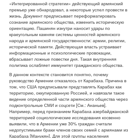
«Интегрированной стратегии» действующий армянский
премьер уже обнародовал, а некоторые успел провести в
жизнь. Документ предписывает переформатировать
сознание армянского общества, изменить историческую
ориентацию. Пашинян изнутри наносит удары по
краеугольным камням системы ценностей армянского
народа и армянской государственности: армии, религии,
исторической памяти. Действующая власть устраивает
информационные и психологические провокации,
вбрасывает ложные повестки дня. Такая внутренняя
политика ослабляет иммунитет гражданского общества.
В данном контексте становится понятно, почему
руководство Армении отказалось от Карабаха. Причина в
том, что США предписывали представлять Карабах как
территорию, оккупированную Россией, и навязали такое
видение определенной части армянского общества через
подконтрольные СМИ и соцсети [См.: Ананьев].
Например, перед признанием Карабаха азербайджанской
территорией социологические исследования косвенно
выявили, что в Армении уже 30% граждан считали
недопустимыми браки членов своих семей с армянами из
Карабаха [Манукян]. Для этой группы населения