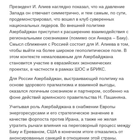
Президент И. Алиев наглядно показал, что на давление
Запада он отвечает симметрично, и тем самым, по сути,
продемонстрировал, что вошел в клуб суверенных
национальных лидеров. Во внешней политике
Азербайджан приступил к расширению взаимодействия с
региональными союзниками (помимо оси Анкара – Баку).
Смысл сближения с Россией состоит для И. Алиева в том,
чтобы выйти на более широкое геополитическое поле. В
этом контексте немаловажным для Азербайджана
становится участие в евразийских экономических
проектах, в частности в рамках ШОС и БРИКС.
Для России Азербайджан, выстраивающий политику на
основе здорового прагматизма и взаимной выгоды,
оказался логичным союзником и партнером, особенно на
фоне действий армянского правительства Н. Пашиняна.
Учитывая роль Азербайджана в снабжении Европы
энергоресурсами и его стратегическое значение в
качестве форпоста против Ирана, а также не желая
утратить рычаги влияния на переговорный процесс между
Баку и Ереваном, США в конечном итоге отказались от
анонсированных санкций в отношении этой страны.