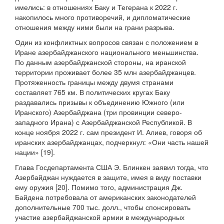
имелись: в отношениях Баку и Тегерана к 2022 г.
накопилось много противоречий, и дипломатические
отношения между ними были на грани разрыва.
Один из конфликтных вопросов связан с положением в
Иране азербайджанского национального меньшинства.
По данным азербайджанской стороны, на иранской
территории проживает более 35 млн азербайджанцев.
Протяженность границы между двумя странами
составляет 765 км. В политических кругах Баку
раздавались призывы к объединению Южного (или
Иранского) Азербайджана (три провинции северо-
западного Ирана) с Азербайджанской Республикой. В
конце ноября 2022 г. сам президент И. Алиев, говоря об
иранских азербайджанцах, подчеркнул: «Они часть нашей
нации» [19].
Глава Госдепартамента США Э. Блинкен заявил тогда, что
Азербайджан нуждается в защите, имея в виду поставки
ему оружия [20]. Помимо того, администрация Дж.
Байдена потребовала от американских законодателей
дополнительные 700 тыс. долл., чтобы спонсировать
участие азербайджанской армии в международных