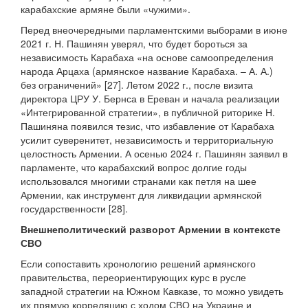
карабахские армяне были «чужими».
Перед внеочередными парламентскими выборами в июне
2021 г. Н. Пашинян уверял, что будет бороться за
независимость Карабаха «на основе самоопределения
народа Арцаха (армянское название Карабаха. – А. А.)
без ограничений» [27]. Летом 2022 г., после визита
директора ЦРУ У. Бернса в Ереван и начала реализации
«Интегрированной стратегии», в публичной риторике Н.
Пашиняна появился тезис, что избавление от Карабаха
усилит суверенитет, независимость и территориальную
целостность Армении. А осенью 2024 г. Пашинян заявил в
парламенте, что карабахский вопрос долгие годы
использовался многими странами как петля на шее
Армении, как инструмент для ликвидации армянской
государственности [28].
Внешнеполитический разворот Армении в контексте
СВО
Если сопоставить хронологию решений армянского
правительства, переориентирующих курс в русле
западной стратегии на Южном Кавказе, то можно увидеть
их прямую корреляцию с ходом СВО на Украине и