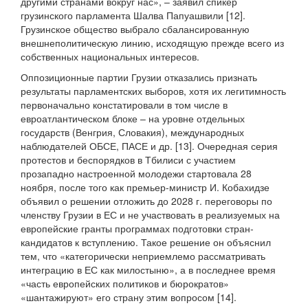
другими странами вокруг нас», – заявил спикер
грузинского парламента Шалва Папуашвили [12].
Грузинское общество выбрало сбалансированную
внешнеполитическую линию, исходящую прежде всего из
собственных национальных интересов.
Оппозиционные партии Грузии отказались признать
результаты парламентских выборов, хотя их легитимность
первоначально констатировали в том числе в
евроатлантическом блоке – на уровне отдельных
государств (Венгрия, Словакия), международных
наблюдателей ОБСЕ, ПАСЕ и др. [13]. Очередная серия
протестов и беспорядков в Тбилиси с участием
прозападно настроенной молодежи стартовала 28
ноября, после того как премьер-министр И. Кобахидзе
объявил о решении отложить до 2028 г. переговоры по
членству Грузии в ЕС и не участвовать в реализуемых на
европейские гранты программах подготовки стран-
кандидатов к вступлению. Такое решение он объяснил
тем, что «категорически неприемлемо рассматривать
интеграцию в ЕС как милостыню», а в последнее время
«часть европейских политиков и бюрократов»
«шантажируют» его страну этим вопросом [14].