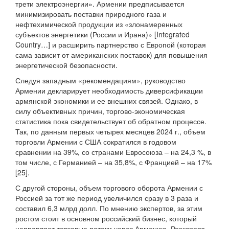
трети электроэнергии». Армении предписывается
минимизировать поставки природного газа и
нефтехимической продукции из «злонамеренных
субъектов энергетики (России и Ирана)» [Integrated
Country…] и расширить партнерство с Европой (которая
сама зависит от американских поставок) для повышения
энергетической безопасности.
Следуя западным «рекомендациям», руководство
Армении декларирует необходимость диверсификации
армянской экономики и ее внешних связей. Однако, в
силу объективных причин, торгово-экономическая
статистика пока свидетельствует об обратном процессе.
Так, по данным первых четырех месяцев 2024 г., объем
торговли Армении с США сократился в годовом
сравнении на 39%, со странами Евросоюза – на 24,3 %, в
том числе, с Германией – на 35,8%, с Францией – на 17%
[25].
С другой стороны, объем торгового оборота Армении с
Россией за тот же период увеличился сразу в 3 раза и
составил 6,3 млрд долл. По мнению экспертов, за этим
ростом стоит в основном российский бизнес, который
направляет торговые потоки через Армению. Реэкспорт