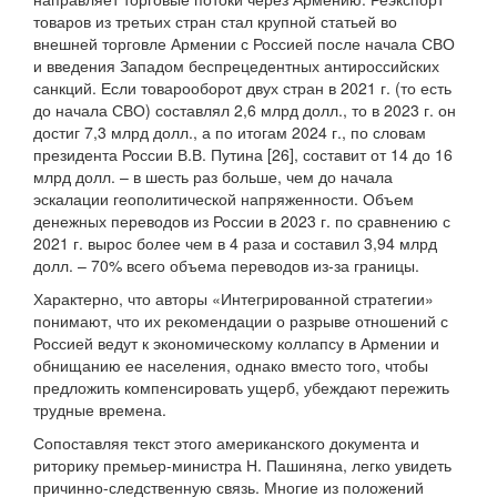
товаров из третьих стран стал крупной статьей во
внешней торговле Армении с Россией после начала СВО
и введения Западом беспрецедентных антироссийских
санкций. Если товарооборот двух стран в 2021 г. (то есть
до начала СВО) составлял 2,6 млрд долл., то в 2023 г. он
достиг 7,3 млрд долл., а по итогам 2024 г., по словам
президента России В.В. Путина [26], составит от 14 до 16
млрд долл. – в шесть раз больше, чем до начала
эскалации геополитической напряженности. Объем
денежных переводов из России в 2023 г. по сравнению с
2021 г. вырос более чем в 4 раза и составил 3,94 млрд
долл. – 70% всего объема переводов из-за границы.
Характерно, что авторы «Интегрированной стратегии»
понимают, что их рекомендации о разрыве отношений с
Россией ведут к экономическому коллапсу в Армении и
обнищанию ее населения, однако вместо того, чтобы
предложить компенсировать ущерб, убеждают пережить
трудные времена.
Сопоставляя текст этого американского документа и
риторику премьер-министра Н. Пашиняна, легко увидеть
причинно-следственную связь. Многие из положений