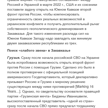
Россией и Украиной в марте 2022 г., США и их союзники
поставили задачу открыть на Южном Кавказе второй
фронт против России, чтобы компенсировать
ограниченность своих реальных возможностей в
украинском конфликте и получить дополнительный рычаг
собственного геополитического доминирования в
Закавказье. Для такого изменения расклада сил на
Южном Кавказе Западу надо завладеть как минимум
двумя закавказскими республиками из трех.
Поиск «слабого звена» в Закавказье
Грузия.
Сразу после начала российской СВО на Украине
была испробована возможность открыть второй фронт
против России с помощью Грузии. Сделано это было в
полном противоречии с официальной позицией
американского Госдепартамента, который декларативно
призывает Россию и Грузию к мирному решению
существующих между ними противоречий [Marking 16
Years…]. Однако, по свидетельству основателя правящей
партии «Грузинская мечта» Бидзины Иванишвили,
высокопоставленный представитель «одной из стран»
сразу после начала СВО прямо предлагал тогдашнему