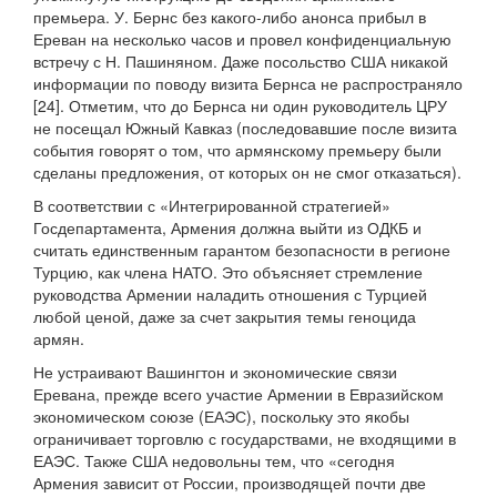
премьера. У. Бернс без какого-либо анонса прибыл в
Ереван на несколько часов и провел конфиденциальную
встречу с Н. Пашиняном. Даже посольство США никакой
информации по поводу визита Бернса не распространяло
[24]. Отметим, что до Бернса ни один руководитель ЦРУ
не посещал Южный Кавказ (последовавшие после визита
события говорят о том, что армянскому премьеру были
сделаны предложения, от которых он не смог отказаться).
В соответствии с «Интегрированной стратегией»
Госдепартамента, Армения должна выйти из ОДКБ и
считать единственным гарантом безопасности в регионе
Турцию, как члена НАТО. Это объясняет стремление
руководства Армении наладить отношения с Турцией
любой ценой, даже за счет закрытия темы геноцида
армян.
Не устраивают Вашингтон и экономические связи
Еревана, прежде всего участие Армении в Евразийском
экономическом союзе (ЕАЭС), поскольку это якобы
ограничивает торговлю с государствами, не входящими в
ЕАЭС. Также США недовольны тем, что «сегодня
Армения зависит от России, производящей почти две