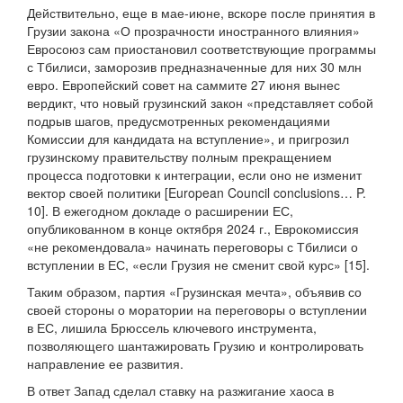
Действительно, еще в мае-июне, вскоре после принятия в
Грузии закона «О прозрачности иностранного влияния»
Евросоюз сам приостановил соответствующие программы
с Тбилиси, заморозив предназначенные для них 30 млн
евро. Европейский совет на саммите 27 июня вынес
вердикт, что новый грузинский закон «представляет собой
подрыв шагов, предусмотренных рекомендациями
Комиссии для кандидата на вступление», и пригрозил
грузинскому правительству полным прекращением
процесса подготовки к интеграции, если оно не изменит
вектор своей политики [European Council conclusions… P.
10]. В ежегодном докладе о расширении ЕС,
опубликованном в конце октября 2024 г., Еврокомиссия
«не рекомендовала» начинать переговоры с Тбилиси о
вступлении в ЕС, «если Грузия не сменит свой курс» [15].
Таким образом, партия «Грузинская мечта», объявив со
своей стороны о моратории на переговоры о вступлении
в ЕС, лишила Брюссель ключевого инструмента,
позволяющего шантажировать Грузию и контролировать
направление ее развития.
В ответ Запад сделал ставку на разжигание хаоса в