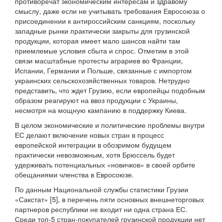
противоречат экономическим интересам и здравому
смыслу, даже если не учитывать требования Евросоюза о
присоединении к антироссийским санкциям, поскольку
западные рынки практически закрыты для грузинской
продукции, которая имеет мало шансов найти там
приемлемые условия сбыта и спрос. Отметим в этой
связи масштабные протесты аграриев во Франции,
Испании, Германии и Польше, связанные с импортом
украинских сельскохозяйственных товаров. Нетрудно
представить, что ждет Грузию, если европейцы подобным
образом реагируют на ввоз продукции с Украины,
несмотря на мощную кампанию в поддержку Киева.
В целом экономические и политические проблемы внутри
ЕС делают включение новых стран в процесс
европейской интеграции в обозримом будущем
практически невозможным, хотя Брюссель будет
удерживать потенциальных «новичков» в своей орбите
обещаниями членства в Евросоюзе.
По данным Национальной службы статистики Грузии
«Сакстат» [5], в перечень пяти основных внешнеторговых
партнеров республики не входит ни одна страна ЕС.
Среди топ-5 стран-покупателей грузинской продукции нет