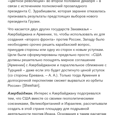
«цветной революции» во второй половине декабря – в
связи с истечением полномочий прозападного
президента С. Зурабишвили, которая заранее отказалась
признавать результаты предстоящих выборов нового
президента Грузии.
Что касается двух других государств Закавказья –
Азербайджана и Армении, то, чтобы использовать их для
создания «второго фронта» против России, Западу было
необходимо срочно решить карабахский вопрос,
принудив стороны или одну из сторон к новым уступкам.
Цели были сформулированы предельно просто: «США
должны решительно поощрять мирное соглашение
[Армении] с Азербайджаном и параллельное сближение с
Турцией – даже если это будет достигнуто ценой уступок
(со стороны Еревана. – А. А.). Только тогда Армения в
долгосрочной перспективе сможет вырваться из орбиты
России» [Sheehan].
Азербайджан.
Интерес к Азербайджану подогревался
тем, что США вместе со своими геополитическими
союзниками, Великобританией и Израилем, рассчитывали
создать в этой стране площадку для подрывной
деятельности против Ирана. Основания к таким расчетам