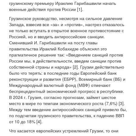
грузинскому премьеру Ираклию Гарибашвили начать
военные действия против России [1].
Грузинское руководство, несмотря на сильное давление
Запада, взвесив все «за» и «против», наотрез отказалось
не только вступать в открытое военное противостояние с
Россией, но и вводить антироссийские санкции.
Сменивший И. Гарибашвили на посту главы
правительства Ираклий Кобахидзе объяснял это
прагматичное решение так: «Введением санкций против
России мы, в действительности, введем санкции против
собственной страны и народа» [2]. Грузии действительно
было что терять: в последние годы Европейский банк
реконструкции и развития (ЕБРР), Всемирный банк (ВБ) и
Международный валютный фонд (МВФ) отмечают
беспрецедентный экономический прогресс в республике.
В 2024 г. Грузия, согласно прогнозам, займет шестое
место в мире по темпам экономического роста (7,6%) [3].
Между тем введение антироссийских санкций привело бы,
по подсчетам грузинского правительства, к падению ВВП
от 10 до 18% [4].
Что касается европейских устремлений Грузии, то они