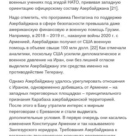
военных учениях под эгидой НАТО, прививая западную
ориентацию офицерскому составу Азербайджана [21].
Надо отметить, что программа Пентагона по поддержке
Азербайджана в сфере безопасности превышала даже
американскую финансовую и военную помощь Грузии.
Например, в 2018 – 2019 гг., накануне войны 2020 г. с
Арменией, Азербайджан получил от США военную
помощь в объеме свыше 100 млн долл. [22] Как отмечали
аналитики, поскольку США усилили дипломатическое и
военное давление на Иран, они без лишней огласки
выделили Азербайджану эти средства именно на
противодействие Тегерану.
Однако Азербайджану удалось урегулировать отношения
с Ираном, одновременно добившись от Армении – на
западных переговорных площадках – принципиального
признания Карабаха азербайджанской территорией.
После этого в Баку утратили интерес к мирным
переговорам с Ереваном и стали выдвигать
дополнительные условия. В первую очередь они касались
изменения Конституции Армении и так называемого
Зангезурского коридора. Требования Азербайджана к
регламенту транспортного маршрута противоречили