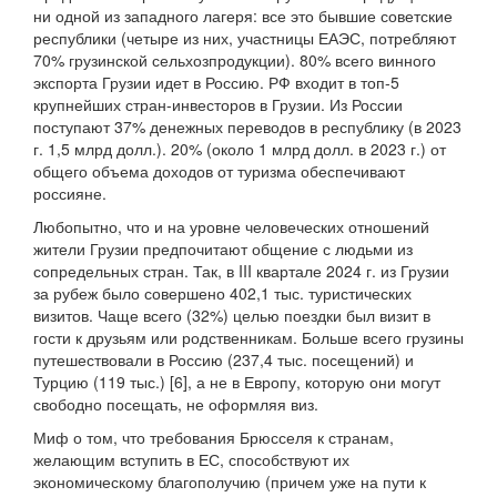
ни одной из западного лагеря: все это бывшие советские
республики (четыре из них, участницы ЕАЭС, потребляют
70% грузинской сельхозпродукции). 80% всего винного
экспорта Грузии идет в Россию. РФ входит в топ-5
крупнейших стран-инвесторов в Грузии. Из России
поступают 37% денежных переводов в республику (в 2023
г. 1,5 млрд долл.). 20% (около 1 млрд долл. в 2023 г.) от
общего объема доходов от туризма обеспечивают
россияне.
Любопытно, что и на уровне человеческих отношений
жители Грузии предпочитают общение с людьми из
сопредельных стран. Так, в III квартале 2024 г. из Грузии
за рубеж было совершено 402,1 тыс. туристических
визитов. Чаще всего (32%) целью поездки был визит в
гости к друзьям или родственникам. Больше всего грузины
путешествовали в Россию (237,4 тыс. посещений) и
Турцию (119 тыс.) [6], а не в Европу, которую они могут
свободно посещать, не оформляя виз.
Миф о том, что требования Брюсселя к странам,
желающим вступить в ЕС, способствуют их
экономическому благополучию (причем уже на пути к