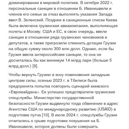
доминировании в мировой политике. В октябре 2022 г.
персональные санкции в отношении Б. Иванишвили и
членов его семьи за отказ выполнять указания Запада
ввел В. Зеленский. Позднее в санкционные списки Киева
была включена грузинская авиакомпания, выполняющая
полеты в Москву. США и ЕС, в свою очередь, ввели
санкции в отношении ряда грузинских чиновников и
депутатов, а также пригрозили отменить дотации Грузии
на общую сумму около 300 млн долл. Однако, если бы
Грузия ввела антироссийские санкции, то она не
досчиталась бы как минимум 14 млрд лари (больше 5
млрд долл.) [9].
Чтобы вернуть Грузию в зону повиновения западным
центрам силы, осенью 2023 г. в Тбилиси была
предпринята попытка повторить сценарий киевского
«Евромайдана». Ее успешно предотвратили грузинские
спецслужбы. Министерство государственной
безопасности Грузии выдвинуло тогда обвинение в адрес
Агентства США по международному развитию (USAID) в
подготовке путча [10]. В июле 2024 г. спецслужбы Грузии
отчитались о срыве подготовки покушения на Б.
Иванишвили, которое должны были совершить