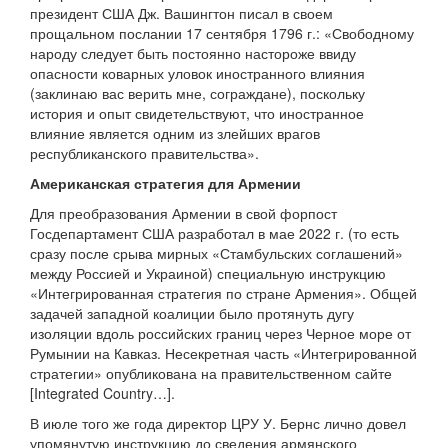
президент США Дж. Вашингтон писал в своем
прощальном послании 17 сентября 1796 г.: «Свободному
народу следует быть постоянно настороже ввиду
опасности коварных уловок иностранного влияния
(заклинаю вас верить мне, сограждане), поскольку
история и опыт свидетельствуют, что иностранное
влияние является одним из злейших врагов
республиканского правительства».
Американская стратегия для Армении
Для преобразования Армении в свой форпост
Госдепартамент США разработал в мае 2022 г. (то есть
сразу после срыва мирных «Стамбульских соглашений»
между Россией и Украиной) специальную инструкцию
«Интегрированная стратегия по стране Армения». Общей
задачей западной коалиции было протянуть дугу
изоляции вдоль российских границ через Черное море от
Румынии на Кавказ. Несекретная часть «Интегрированной
стратегии» опубликована на правительственном сайте
[Integrated Country…].
В июле того же года директор ЦРУ У. Бернс лично довел
упомянутую инструкцию до сведения армянского