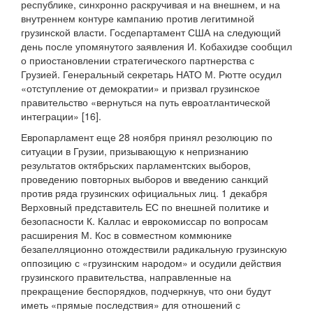
республике, синхронно раскручивая и на внешнем, и на
внутреннем контуре кампанию против легитимной
грузинской власти. Госдепартамент США на следующий
день после упомянутого заявления И. Кобахидзе сообщил
о приостановлении стратегического партнерства с
Грузией. Генеральный секретарь НАТО М. Рютте осудил
«отступление от демократии» и призвал грузинское
правительство «вернуться на путь евроатлантической
интеграции» [16].
Европарламент еще 28 ноября принял резолюцию по
ситуации в Грузии, призывающую к непризнанию
результатов октябрьских парламентских выборов,
проведению повторных выборов и введению санкций
против ряда грузинских официальных лиц. 1 декабря
Верховный представитель ЕС по внешней политике и
безопасности К. Каллас и еврокомиссар по вопросам
расширения М. Кос в совместном коммюнике
безапелляционно отождествили радикальную грузинскую
оппозицию с «грузинским народом» и осудили действия
грузинского правительства, направленные на
прекращение беспорядков, подчеркнув, что они будут
иметь «прямые последствия» для отношений с