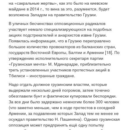
на «сакральные жертвы», как это было на киевском
майдане в 2014 г., то вина за это, разумеется, будет
возложена Западом на правительство Грузии.
В уличных бесчинствах оппозиционных радикалов
участвует немало специализирующихся на подобных
акциях подстрекателей и анархистов извне Грузии.
Появилась информация, что в Грузию переправлено
большое количество провокаторов из балканских стран,
государств Восточной Европы, Балтии и Армении [18]. По
утверждению исполнительного секретаря партии
«Грузинская мечта» М. Мдинарадзе, приблизительно
треть установленных участников протестных акций в
Тбилиси – иностранные граждане.
Надо отдать должное грузинским властям, которые
выдержали несколько дней погромов, затем точечно
обезглавили бунт и фактически купировали беспорядки.
За все дни было задержано немногим более 300 человек
(что заметно меньше, чем в ходе протестов в соседней
Армении, за подавление которых Запад тем не менее не
осуждал правительство Н. Пашиняна). Однако грузинская
оппозиция может предпринять ещё одну попытку