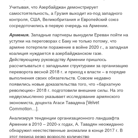
Учитывая, что Азербайджан демонстрирует
самостоятельность, а Грузия выходит из-под западного
контроля, США, Великобритания и Европейский союз
сосредоточились в первую очередь на Армении.
Армения.
Западные партнеры вынудили Ереван пойти на
уступки на переговорах с Баку не только потому, что
армяне потерпели поражение в войне 2020 г., а западная
коалиция нуждается в азербайджанском газе.
Действующему руководству Армении пришлось
рассчитываться с западными структурами за организацию
переворота весной 2018 г. и приход к власти – в порядке
выполнения своих обязательств. Совсем недавно
появились новые доказательства того, что «бархатную
революцию» 2018 г. подготовили внешние силы. На это
недвусмысленно указывает исследование армянского
экономиста, доцента Агаси Тавадяна [Velvet
Commotion…].
Анализируя тенденции организационного ландшафта
Армении в 2010 – 2020-х годах, А. Тавадян неожиданно
обнаружил неестественные аномалии в конце 2017 г. В
этот период резко возросло количество