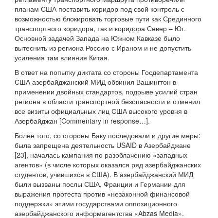
планам США поставить коридор под свой контроль с
возможностью блокировать торговые пути как Срединного
транспортного коридора, так и коридора Север – Юг.
Основной задачей Запада на Южном Кавказе было
вытеснить из региона Россию с Ираном и не допустить
усиления там влияния Китая.
В ответ на попытку диктата со стороны Госдепартамента
США азербайджанский МИД обвинил Вашингтон в
применении двойных стандартов, подрыве усилий стран
региона в области транспортной безопасности и отменил
все визиты официальных лиц США высокого уровня в
Азербайджан [Commentary in response…].
Более того, со стороны Баку последовали и другие меры:
была запрещена деятельность USAID в Азербайджане
[23], началась кампания по разоблачению «западных
агентов» (в числе которых оказался ряд азербайджанских
студентов, учившихся в США). В азербайджанский МИД
были вызваны послы США, Франции и Германии для
выражения протеста против «незаконной финансовой
поддержки» этими государствами оппозиционного
азербайджанского информагентства «Abzas Media».