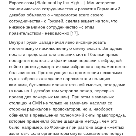
Евросоюзом [Statement by the High…]. Министерство
экономического сотрудничества и развития Германии 3
декабря объявило о «пересмотре всего своего
сотрудничества» с Грузией, сделав акцент на том, что
никакое значимое сотрудничество «с этим
правительством» невозможно [17].
Внутри Грузии Запад начал явно инспирировать
нелегитимную насильственную смену власти. Западные
послы и представители внешних сил в Тбилиси прямо
поощряли протесты и фактически перешли к гибридной
войне против демократически избранного парламентского
большинства. Протестующие на протяжении нескольких
суток забрасывали здание парламента и полицию
камнями, бутылками с зажигательной смесью, петардами
(в ночь на 1 декабря там устроили пожар, перекрыв
проезд для пожарных машин). При этом в западных
столицах и СМИ не только не замечали насилия со
стороны радикалов и провокаторов, но и, наоборот,
обвиняли в превышении полномочий силы правопорядка,
которые применяли более щадящие методы, чем это
было, например, во Франции при разгоне акций «желтых
жилетов». Если организаторы смуты сознательно пойдут