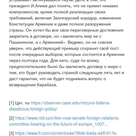
президент И.Алиев дал понять, что не примет никаких
компромиссов, кроме полной реализации своих
требований, включая Зангезурский коридор, изменение
Конституции Армении и даже полное разоружение
страны. Он хотел бы все свои переговорные достижения
закрепить в договоре, но «заключить мир не с
Пашиняном, а с Арменией». Видимо, он не совсем
уверен, что действующий премьер сохранит свой пост
после очередных выборов, которые состоятся в Армении
через полтора года. Для него, судя по всему,
предпочтительнее было бы заключить договор о мире с
тем, кто будет руководить страной следующие пять лет и
даст гарантии, что не будет поднимать вопрос о
возвращении Карабаха.
[1] Цит. по
https://observer.case.edu/mizuno-bidens-
disastrous-foreign-policy/
[2]
https://www.ntd.com/live-now-senate-foreign-relations-
committee-hearing-on-the-future-of-europe_1007...
[3]
https://www.ft.com/content/e4e79fd4-64da-44ff-917e-