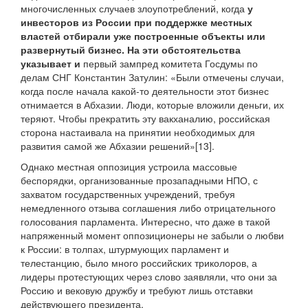
многочисленных случаев злоупотреблений, когда
у
инвесторов из России при поддержке местных
властей отбирали уже построенные объекты или
развернутый бизнес. На эти обстоятельства
указывает и
первый зампред комитета Госдумы по
делам СНГ Константин Затулин: «Были отмечены случаи,
когда после начала какой-то деятельности этот бизнес
отнимается в Абхазии. Люди, которые вложили деньги, их
теряют. Чтобы прекратить эту вакханалию, российская
сторона настаивала на принятии необходимых для
развития самой же Абхазии решений»[13].
Однако местная оппозиция устроила массовые
беспорядки, организованные прозападными НПО, с
захватом государственных учреждений, требуя
немедленного отзыва соглашения либо отрицательного
голосования парламента. Интересно, что даже в такой
напряженный момент оппозиционеры не забыли о любви
к России: в толпах, штурмующих парламент и
телестанцию, было много российских триколоров, а
лидеры протестующих через слово заявляли, что они за
Россию и вековую дружбу и требуют лишь отставки
действующего президента.