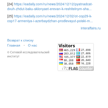
[24]
https://eadaily.com/ru/news/2024/12/12/pyatnadcat-
dvuh-zhdut-baku-sklonyaet-erevan-k-reshitelnym-sha...
[25]
https://eadaily.com/ru/news/2024/12/02/ot-cop29-k-
cop17-armeniya-i-azerbaydzhan-prodlevayut-poiski-m...
interaffairs.ru
Возврат к списку
Главная
⋅
О нас
© Сетевой исследовательский
институт