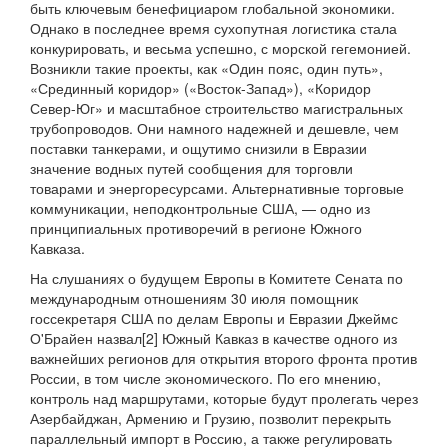
быть ключевым бенефициаром глобальной экономики.
Однако в последнее время сухопутная логистика стала
конкурировать, и весьма успешно, с морской гегемонией.
Возникли такие проекты, как «Один пояс, один путь»,
«Срединный коридор» («Восток-Запад»), «Коридор
Север-Юг» и масштабное строительство магистральных
трубопроводов. Они намного надежней и дешевле, чем
поставки танкерами, и ощутимо снизили в Евразии
значение водных путей сообщения для торговли
товарами и энергоресурсами. Альтернативные торговые
коммуникации, неподконтрольные США, — одно из
принципиальных противоречий в регионе Южного
Кавказа.
На слушаниях о будущем Европы в Комитете Сената по
международным отношениям 30 июля помощник
госсекретаря США по делам Европы и Евразии Джеймс
О'Брайен назвал[2] Южный Кавказ в качестве одного из
важнейших регионов для открытия второго фронта против
России, в том числе экономического. По его мнению,
контроль над маршрутами, которые будут пролегать через
Азербайджан, Армению и Грузию, позволит перекрыть
параллельный импорт в Россию, а также регулировать