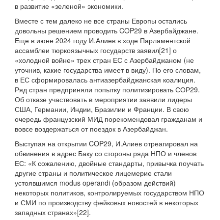
в развитие «зеленой» экономики.
Вместе с тем далеко не все страны Европы остались
довольны решением проводить COP29 в Азербайджане.
Еще в июне 2024 году И.Алиев в ходе Парламентской
ассамблеи тюркоязычных государств заявил[21] о
«холодной войне» трех стран ЕС с Азербайджаном (не
уточнив, какие государства имеет в виду). По его словам,
в ЕС сформировалась антиазербайджанская коалиция.
Ряд стран предприняли попытку политизировать СОР29.
Об отказе участвовать в мероприятии заявили лидеры
США, Германии, Индии, Бразилии и Франции. В свою
очередь французский МИД порекомендовал гражданам и
вовсе воздержаться от поездок в Азербайджан.
Выступая на открытии COP29, И.Алиев отреагировал на
обвинения в адрес Баку со стороны ряда НПО и членов
ЕС: «К сожалению, двойные стандарты, привычка поучать
другие страны и политическое лицемерие стали
устоявшимся modus operandi (образом действий)
некоторых политиков, контролируемых государством НПО
и СМИ по производству фейковых новостей в некоторых
западных странах»[22].