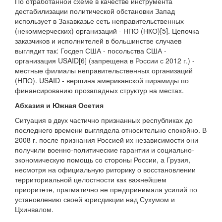
По отработанной схеме в качестве инструмента
дестабилизации политической обстановки Запад
использует в Закавказье сеть неправительственных
(некоммерческих) организаций - НПО (НКО)[5]. Цепочка
заказчиков и исполнителей в большинстве случаев
выглядит так: Госдеп США - посольства США -
организация USAID[6] (запрещена в России с 2012 г.) -
местные филиалы неправительственных организаций
(НПО). USAID - вершина американской пирамиды по
финансированию прозападных структур на местах.
Абхазия и Южная Осетия
Ситуация в двух частично признанных республиках до
последнего времени выглядела относительно спокойно. В
2008 г. после признания Россией их независимости они
получили военно-политические гарантии и социально-
экономическую помощь со стороны России, а Грузия,
несмотря на официальную риторику о восстановлении
территориальной целостности как важнейшем
приоритете, прагматично не предпринимала усилий по
установлению своей юрисдикции над Сухумом и
Цхинвалом.