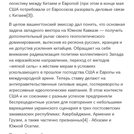
логистику между Китаем и Европой (при этом в конце мая
США потребовали от Евросоюза разорвать деловые связи
с Китаем[3]).
В целом вашингтонский эмиссар дал понять, что основная
задача западного вектора на Южном Кавказе — получить
дополнительный рычаг своего геополитического
доминирования, вытеснив из региона русских, иранцев и
не допустив усиления китайцев. Обращает на себя
внимание радикализация политики коллективного Запада
на евразийском направлении, переход от методов
«мягкой силы» к жёстким мерам в условиях
ускользающего в прошлое господства США и Европы на
международной арене. Теперь ставку делают на
антиправительственные силовые акции, госперевороты и
агрессивные идеологические кампании. В этом контексте
США и их союзники с разным успехом предприняли
беспрецедентные усилия для повторения с небольшими
вариациями украинского сценария в трех постсоветских
закавказских республиках: Азербайджане, Армении и
Грузии, а также частично признанных[4] - Абхазии и
Южной Осетии.