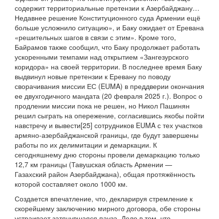
содержит территориальные претензии к Азербайджану…
Недавнее решение Конституционного суда Армении ещё
больше усложнило ситуацию», и Баку ожидает от Еревана
«решительных шагов в связи с этим». Кроме того,
Байрамов также сообщил, что Баку продолжает работать
ускоренными темпами над открытием «Зангезурского
коридора» на своей территории. В последнее время Баку
выдвинул новые претензии к Еревану по поводу
сворачивания миссии ЕС (EUMA) в преддверии окончания
ее двухгодичного мандата (20 февраля 2025 г.). Вопрос о
продлении миссии пока не решен, но Никол Пашинян
решил сыграть на опережение, согласившись якобы пойти
навстречу и вывести[25] сотрудников EUMA с тех участков
армяно-азербайджанской границы, где будут завершены
работы по их делимитации и демаркации. К
сегодняшнему дню стороны провели демаркацию только
12,7 км границы (Тавушская область Армении —
Газахский район Азербайджана), общая протяжённость
которой составляет около 1000 км.
Создается впечатление, что, декларируя стремление к
скорейшему заключению мирного договора, обе стороны
устраивает затянувшаяся пауза. Дело в том, что