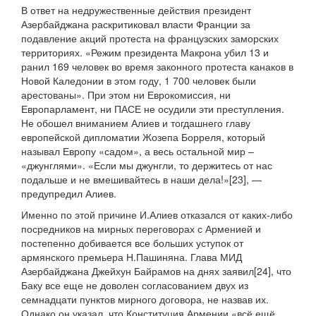
В ответ на недружественные действия президент
Азербайджана раскритиковал власти Франции за
подавление акций протеста на французских заморских
территориях. «Режим президента Макрона убил 13 и
ранил 169 человек во время законного протеста канаков в
Новой Каледонии в этом году, 1 700 человек были
арестованы». При этом ни Еврокомиссия, ни
Европарламент, ни ПАСЕ не осудили эти преступления.
Не обошел вниманием Алиев и тогдашнего главу
европейской дипломатии Жозепа Борреля, который
называл Европу «садом», а весь остальной мир –
«джунглями». «Если мы джунгли, то держитесь от нас
подальше и не вмешивайтесь в наши дела!»[23], —
предупредил Алиев.
Именно по этой причине И.Алиев отказался от каких-либо
посредников на мирных переговорах с Арменией и
постепенно добивается все больших уступок от
армянского премьера Н.Пашиняна. Глава МИД
Азербайджана Джейхун Байрамов на днях заявил[24], что
Баку все еще не доволен согласованием двух из
семнадцати пунктов мирного договора, не назвав их.
Однако он указал, что Конституция Армении «всё ещё