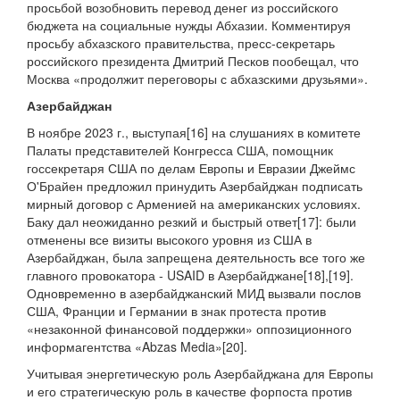
просьбой возобновить перевод денег из российского
бюджета на социальные нужды Абхазии. Комментируя
просьбу абхазского правительства, пресс-секретарь
российского президента Дмитрий Песков пообещал, что
Москва «продолжит переговоры с абхазскими друзьями».
Азербайджан
В ноябре 2023 г., выступая[16] на слушаниях в комитете
Палаты представителей Конгресса США, помощник
госсекретаря США по делам Европы и Евразии Джеймс
О'Брайен предложил принудить Азербайджан подписать
мирный договор с Арменией на американских условиях.
Баку дал неожиданно резкий и быстрый ответ[17]: были
отменены все визиты высокого уровня из США в
Азербайджан, была запрещена деятельность все того же
главного провокатора - USAID в Азербайджане[18],[19].
Одновременно в азербайджанский МИД вызвали послов
США, Франции и Германии в знак протеста против
«незаконной финансовой поддержки» оппозиционного
информагентства «Abzas Media»[20].
Учитывая энергетическую роль Азербайджана для Европы
и его стратегическую роль в качестве форпоста против