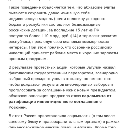
Такое поведение объясняется тем, что абхазские элиты
пытаются сохранить давно изжившую себя
иждивенческую модель (почти половину доходного
бюджета республики составляют безвозмездные
российские дотации, за последние 15 лет из РФ
поступило более 110 млрд. руб.)[14] и тормозят развития
республики, преследуя свои клановые коммерческие
интересы. При этом понятно, что освоение российских
инвестиций принесет рабочие места и хорошие зарплаты
простым гражданам.
В результате протестных акций, которые Затулин назвал
фактическим государственным переворотом, всенародно
выбранный президент ушел в отставку, но вместо того,
чтобы дождаться результатов внеочередных выборов и
проголосовать за соглашение уже с новым президентом,
абхазская оппозиция продавила отказ
парламента от
ратификации инвестиционного соглашения с
Россией
.
В ответ Россия приостановила соцвыплаты (в том числе
силовому блоку и правоохранительным органам) в рамках
финансово-экономической помощи Абхазии. Кроме того,