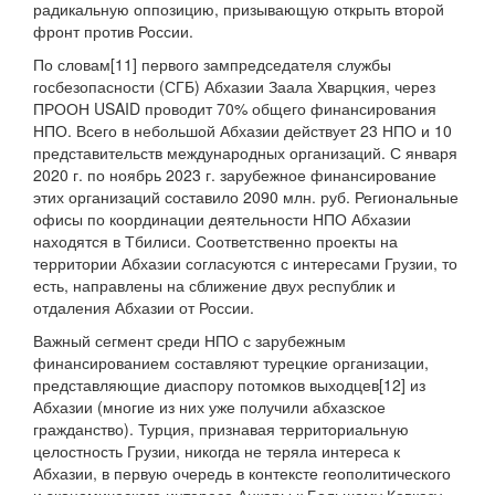
радикальную оппозицию, призывающую открыть второй
фронт против России.
По словам[11] первого зампредседателя службы
госбезопасности (СГБ) Абхазии Заала Хварцкия, через
ПРООН USAID проводит 70% общего финансирования
НПО. Всего в небольшой Абхазии действует 23 НПО и 10
представительств международных организаций. С января
2020 г. по ноябрь 2023 г. зарубежное финансирование
этих организаций составило 2090 млн. руб. Региональные
офисы по координации деятельности НПО Абхазии
находятся в Тбилиси. Соответственно проекты на
территории Абхазии согласуются с интересами Грузии, то
есть, направлены на сближение двух республик и
отдаления Абхазии от России.
Важный сегмент среди НПО с зарубежным
финансированием составляют турецкие организации,
представляющие диаспору потомков выходцев[12] из
Абхазии (многие из них уже получили абхазское
гражданство). Турция, признавая территориальную
целостность Грузии, никогда не теряла интереса к
Абхазии, в первую очередь в контексте геополитического