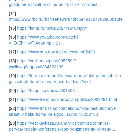
gosdume-nazvali-prichinu-antirossijskih-protest...
[14]
https://www.rbc.ru/rbcfreenews/64dfdbe49a794702e00b12fe
[15]
https://lenta.ru/news/2024/12/10/igry/
[16]
https://www.youtube.com/watch?
v=EuEhHnwTlAg&amp;t=2s
[17]
https://www.mfa.gov.az/en/news/no65423
[18]
https://caliber.az/post/205259/?
ysclid=lq2pqpgsdi234322139
[19]
https://turan.az/ru/politika/ssa-otpravliaiut-pomoshhnika-
gossekretaria-obraiena-v-azerbaidzan?yscli...
[20]
https://haqqin.az/news/301403
[21]
https://www.trend.az/azerbaijan/politics/3909291.html
[22]
https://www.trtrussian.com/ekonomika/neshutochnye-
strasti-v-baku-komu-ne-ugodil-sor29-18232163
[23]
https://vestikavkaza.ru/analytics/cem-zapomnilas-
pervaa-nedela-konferencia-oon-po-izmeneniu-klimata-...