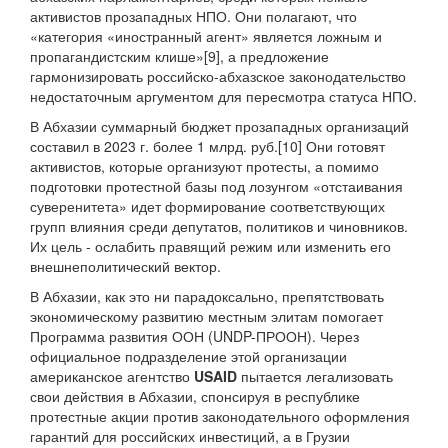
активистов прозападных НПО. Они полагают, что
«категория «иностранный агент» является ложным и
пропагандистским клише»[9], а предложение
гармонизировать российско-абхазское законодательство
недостаточным аргументом для пересмотра статуса НПО.
В Абхазии суммарный бюджет прозападных организаций
составил в 2023 г. более 1 млрд. руб.[10] Они готовят
активистов, которые организуют протесты, а помимо
подготовки протестной базы под лозунгом «отстаивания
суверенитета» идет формирование соответствующих
групп влияния среди депутатов, политиков и чиновников.
Их цель - ослабить правящий режим или изменить его
внешнеполитический вектор.
В Абхазии, как это ни парадоксально, препятствовать
экономическому развитию местным элитам помогает
Программа развития ООН (UNDP-ПРООН). Через
официальное подразделение этой организации
американское агентство
USAID
пытается легализовать
свои действия в Абхазии, спонсируя в республике
протестные акции против законодательного оформления
гарантий для российских инвестиций, а в Грузии