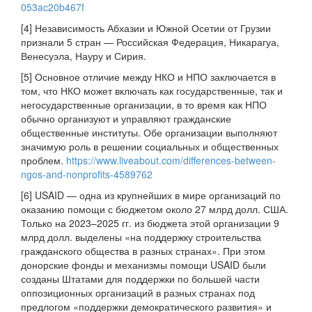
053ac20b467f
[4] Независимость Абхазии и Южной Осетии от Грузии
признали 5 стран — Российская Федерация, Никарагуа,
Венесуэла, Науру и Сирия.
[5] Основное отличие между НКО и НПО заключается в
том, что НКО может включать как государственные, так и
негосударственные организации, в то время как НПО
обычно организуют и управляют гражданские
общественные институты. Обе организации выполняют
значимую роль в решении социальных и общественных
проблем.
https://www.liveabout.com/differences-between-
ngos-and-nonprofits-4589762
[6] USAID — одна из крупнейших в мире организаций по
оказанию помощи с бюджетом около 27 млрд долл. США.
Только на 2023–2025 гг. из бюджета этой организации 9
млрд долл. выделены «на поддержку строительства
гражданского общества в разных странах». При этом
донорские фонды и механизмы помощи USAID были
созданы Штатами для поддержки по большей части
оппозиционных организаций в разных странах под
предлогом «поддержки демократического развития» и