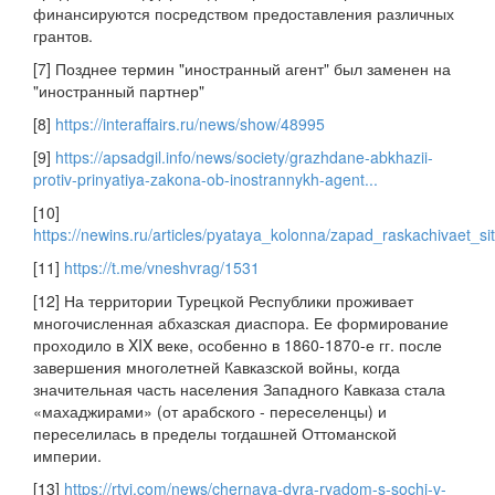
финансируются посредством предоставления различных
грантов.
[7] Позднее термин "иностранный агент" был заменен на
"иностранный партнер"
[8]
https://interaffairs.ru/news/show/48995
[9]
https://apsadgil.info/news/society/grazhdane-abkhazii-
protiv-prinyatiya-zakona-ob-inostrannykh-agent...
[10]
https://newins.ru/articles/pyataya_kolonna/zapad_raskachivaet_si
[11]
https://t.me/vneshvrag/1531
[12] На территории Турецкой Республики проживает
многочисленная абхазская диаспора. Ее формирование
проходило в XIX веке, особенно в 1860-1870-е гг. после
завершения многолетней Кавказской войны, когда
значительная часть населения Западного Кавказа стала
«махаджирами» (от арабского - переселенцы) и
переселилась в пределы тогдашней Оттоманской
империи.
[13]
https://rtvi.com/news/chernaya-dyra-ryadom-s-sochi-v-