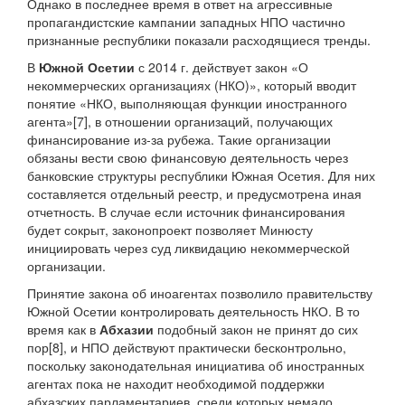
Однако в последнее время в ответ на агрессивные
пропагандистские кампании западных НПО частично
признанные республики показали расходящиеся тренды.
В
Южной Осетии
с 2014 г. действует закон «О
некоммерческих организациях (НКО)», который вводит
понятие «НКО, выполняющая функции иностранного
агента»[7], в отношении организаций, получающих
финансирование из-за рубежа. Такие организации
обязаны вести свою финансовую деятельность через
банковские структуры республики Южная Осетия. Для них
составляется отдельный реестр, и предусмотрена иная
отчетность. В случае если источник финансирования
будет сокрыт, законопроект позволяет Минюсту
инициировать через суд ликвидацию некоммерческой
организации.
Принятие закона об иноагентах позволило правительству
Южной Осетии контролировать деятельность НКО. В то
время как в
Абхазии
подобный закон не принят до сих
пор[8], и НПО действуют практически бесконтрольно,
поскольку законодательная инициатива об иностранных
агентах пока не находит необходимой поддержки
абхазских парламентариев, среди которых немало