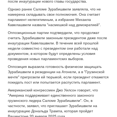
после инаугурации нового главы государства.
Однако ранее Саломе Зурабишвили заявляла, что не
намерена складывать свои полномочия. Она считает
парламент нелегитимным, а избрание Михаила
Кавелашвили назвала "насмешкой над демократией".
Оппозиционные партии подтвердили, что продолжат
считать Зурабишвили законным президентом даже после
инаугурации Кавелашвили. В течение всей прошлой
недели совместно с президентом они работали над
документом, в котором будут определены условия
проведения новых парламентских выборов.
Оппозиция выразила готовность физически защищать
Зурабишвили в резиденции на Атонели, а в "Грузинской
мечте" пригрозили ей тюрьмой, если президент откажется
покидать пост или попытается распустить парламент.
Американский конгрессмен Джо Уилсон говорит, что
"Америка поддерживает единственного законного
грузинского лидера Саломе Зурабишвили". Он, в
частности, заявил, что приглашает Зурабишвили на
инаугурацию Дональда Трампа, которая пройдет
Вашингтоне 20 января 2025 года.