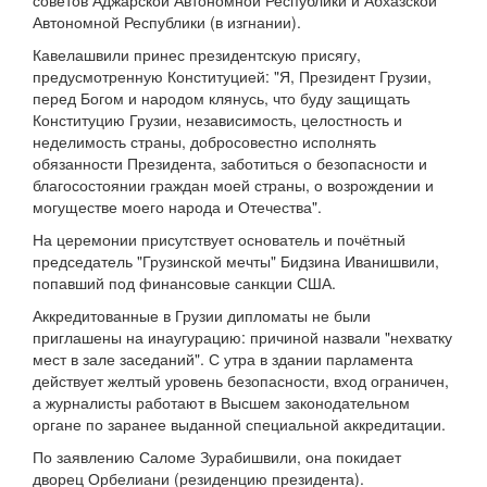
советов Аджарской Автономной Республики и Абхазской
Автономной Республики (в изгнании).
Кавелашвили принес президентскую присягу,
предусмотренную Конституцией: "Я, Президент Грузии,
перед Богом и народом клянусь, что буду защищать
Конституцию Грузии, независимость, целостность и
неделимость страны, добросовестно исполнять
обязанности Президента, заботиться о безопасности и
благосостоянии граждан моей страны, о возрождении и
могуществе моего народа и Отечества".
На церемонии присутствует основатель и почётный
председатель "Грузинской мечты" Бидзина Иванишвили,
попавший под финансовые санкции США.
Аккредитованные в Грузии дипломаты не были
приглашены на инаугурацию: причиной назвали "нехватку
мест в зале заседаний". С утра в здании парламента
действует желтый уровень безопасности, вход ограничен,
а журналисты работают в Высшем законодательном
органе по заранее выданной специальной аккредитации.
По заявлению Саломе Зурабишвили, она покидает
дворец Орбелиани (резиденцию президента).