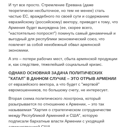
И тут все просто. Стремление Еревана (даже
теоретически несбыточное, но тем не менее) стать
частью ЕС, враждебного по своей сути и содержанию
евразийскому (российскому) вектору, приведет к тому, что
Армения будет вынуждена (ее, скорее всего,
"настоятельно попросят") покинуть самый динамичный и
выгодный для республики экономический союз, что
повлечет за собой неизбежный обвал армянской
экономики.
А это – потери рабочих мест, сбыта армянской продукции
и, как следствие, тяжелейший социальный кризис.
ОДНАКО ОСНОВНАЯ ЗАДАЧА ПОЛИТИЧЕСКИХ
"КАТАЛ" В ДАННОМ СЛУЧАЕ – ЭТО ОТРЫВ АРМЕНИИ
от евразийского вектора, а что будет с "жертвой"
евромошенников, по большому счету, не интересует.
Вторая схема политического лохотрона, который
разыгрывается по отношению к Армении, – это так
называемая "Хартия о стратегическом сотрудничестве
между Республикой Арменией и США", которую
подписали бархатные власти Армении с уходящей
администрацией США.