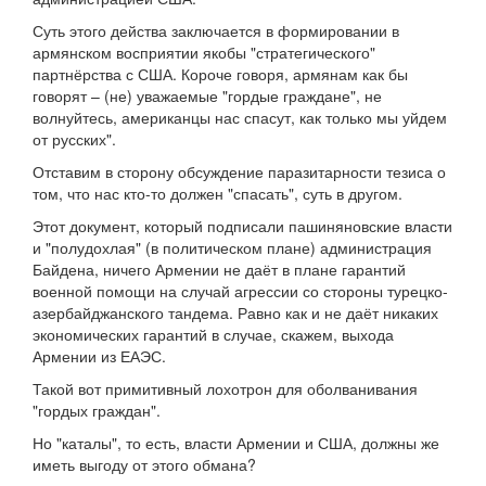
Суть этого действа заключается в формировании в
армянском восприятии якобы "стратегического"
партнёрства с США. Короче говоря, армянам как бы
говорят – (не) уважаемые "гордые граждане", не
волнуйтесь, американцы нас спасут, как только мы уйдем
от русских".
Отставим в сторону обсуждение паразитарности тезиса о
том, что нас кто-то должен "спасать", суть в другом.
Этот документ, который подписали пашиняновские власти
и "полудохлая" (в политическом плане) администрация
Байдена, ничего Армении не даёт в плане гарантий
военной помощи на случай агрессии со стороны турецко-
азербайджанского тандема. Равно как и не даёт никаких
экономических гарантий в случае, скажем, выхода
Армении из ЕАЭС.
Такой вот примитивный лохотрон для оболванивания
"гордых граждан".
Но "каталы", то есть, власти Армении и США, должны же
иметь выгоду от этого обмана?