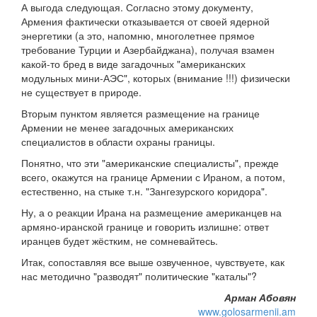
А выгода следующая. Согласно этому документу,
Армения фактически отказывается от своей ядерной
энергетики (а это, напомню, многолетнее прямое
требование Турции и Азербайджана), получая взамен
какой-то бред в виде загадочных "американских
модульных мини-АЭС", которых (внимание !!!) физически
не существует в природе.
Вторым пунктом является размещение на границе
Армении не менее загадочных американских
специалистов в области охраны границы.
Понятно, что эти "американские специалисты", прежде
всего, окажутся на границе Армении с Ираном, а потом,
естественно, на стыке т.н. "Зангезурского коридора".
Ну, а о реакции Ирана на размещение американцев на
армяно-иранской границе и говорить излишне: ответ
иранцев будет жёстким, не сомневайтесь.
Итак, сопоставляя все выше озвученное, чувствуете, как
нас методично "разводят" политические "каталы"?
Арман Абовян
www.golosarmenii.am