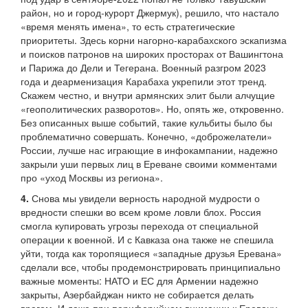
район, но и город-курорт Джермук), решило, что настало
«время менять имена», то есть стратегические
приоритеты. Здесь корни нагорно-карабахского эскапизма
и поисков патронов на широких просторах от Вашингтона
и Парижа до Дели и Тегерана. Военный разгром 2023
года и деарменизация Карабаха укрепили этот тренд.
Скажем честно, и внутри армянских элит были алчущие
«геополитических разворотов». Но, опять же, откровенно.
Без описанных выше событий, такие кульбиты было бы
проблематично совершать. Конечно, «доброжелатели»
России, лучше нас играющие в инфокампании, надежно
закрыли уши первых лиц в Ереване своими комментами
про «уход Москвы из региона».
4.
Снова мы увидели верность народной мудрости о
вредности спешки во всем кроме ловли блох. Россия
смогла купировать угрозы перехода от специальной
операции к военной. И с Кавказа она также не спешила
уйти, тогда как торопящиеся «западные друзья Еревана»
сделали все, чтобы продемонстрировать принципиально
важные моменты: НАТО и ЕС для Армении надежно
закрыты, Азербайджан никто не собирается делать