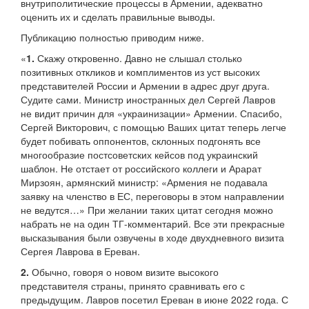
внутриполитические процессы в Армении, адекватно
оценить их и сделать правильные выводы.
Публикацию полностью приводим ниже.
«
1.
Скажу откровенно. Давно не слышал столько
позитивных откликов и комплиментов из уст высоких
представителей России и Армении в адрес друг друга.
Судите сами. Министр иностранных дел Сергей Лавров
не видит причин для «украинизации» Армении. Спасибо,
Сергей Викторович, с помощью Ваших цитат теперь легче
будет побивать оппонентов, склонных подгонять все
многообразие постсоветских кейсов под украинский
шаблон. Не отстает от российского коллеги и Арарат
Мирзоян, армянский министр: «Армения не подавала
заявку на членство в ЕС, переговоры в этом направлении
не ведутся…» При желании таких цитат сегодня можно
набрать не на один ТГ-комментарий. Все эти прекрасные
высказывания были озвучены в ходе двухдневного визита
Сергея Лаврова в Ереван.
2.
Обычно, говоря о новом визите высокого
представителя страны, принято сравнивать его с
предыдущим. Лавров посетил Ереван в июне 2022 года. С