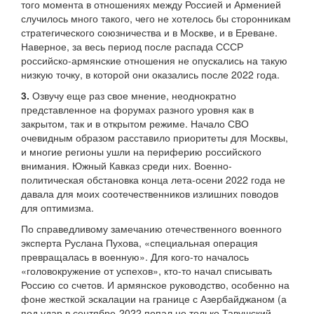
того момента в отношениях между Россией и Арменией
случилось много такого, чего не хотелось бы сторонникам
стратегического союзничества и в Москве, и в Ереване.
Наверное, за весь период после распада СССР
российско-армянские отношения не опускались на такую
низкую точку, в которой они оказались после 2022 года.
3.
Озвучу еще раз свое мнение, неоднократно
представленное на форумах разного уровня как в
закрытом, так и в открытом режиме. Начало СВО
очевидным образом расставило приоритеты для Москвы,
и многие регионы ушли на периферию российского
внимания. Южный Кавказ среди них. Военно-
политическая обстановка конца лета-осени 2022 года не
давала для моих соотечественников излишних поводов
для оптимизма.
По справедливому замечанию отечественного военного
эксперта Руслана Пухова, «специальная операция
превращалась в военную». Для кого-то началось
«головокружение от успехов», кто-то начал списывать
Россию со счетов. И армянское руководство, особенно на
фоне жесткой эскалации на границе с Азербайджаном (а
под удар в сентябре-2022 попал не только Тавушский