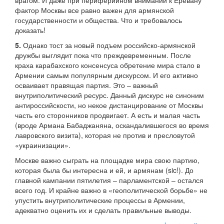
врагом. И даже при периферийном внимании к Еревану
фактор Москвы все равно важен для армянской
государственности и общества. Что и требовалось
доказать!
5.
Однако тост за новый подъем российско-армянской
дружбы выглядит пока что преждевременным. После
краха карабахского консенсуса обретение мира стало в
Армении самым популярным дискурсом. И его активно
осваивает правящая партия. Это – важный
внутриполитический ресурс. Данный дискурс не синоним
антироссийскости, но некое дистанцирование от Москвы
часть его сторонников продвигает. А есть и малая часть
(вроде Армана Бабаджаняна, оскандалившегося во время
лавровского визита), которая не против и пресловутой
«украинизации».
Москве важно сыграть на площадке мира свою партию,
которая была бы интересна и ей, и армянам (sic!). До
главной кампании пятилетия – парламентской – остался
всего год. И крайне важно в «геополитической борьбе» не
упустить внутриполитические процессы в Армении,
адекватно оценить их и сделать правильные выводы.