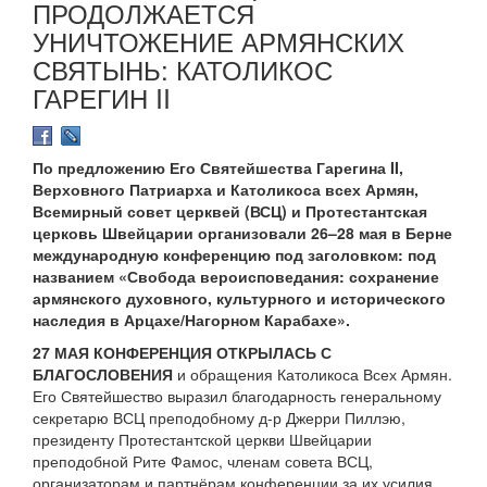
ПРОДОЛЖАЕТСЯ
УНИЧТОЖЕНИЕ АРМЯНСКИХ
СВЯТЫНЬ: КАТОЛИКОС
ГАРЕГИН II
По предложению Его Святейшества Гарегина II,
Верховного Патриарха и Католикоса всех Армян,
Всемирный совет церквей (ВСЦ) и Протестантская
церковь Швейцарии организовали 26–28 мая в Берне
международную конференцию под заголовком: под
названием «Свобода вероисповедания: сохранение
армянского духовного, культурного и исторического
наследия в Арцахе/Нагорном Карабахе».
27 МАЯ КОНФЕРЕНЦИЯ ОТКРЫЛАСЬ С
БЛАГОСЛОВЕНИЯ
и обращения Католикоса Всех Армян.
Его Святейшество выразил благодарность генеральному
секретарю ВСЦ преподобному д-р Джерри Пиллэю,
президенту Протестантской церкви Швейцарии
преподобной Рите Фамос, членам совета ВСЦ,
организаторам и партнёрам конференции за их усилия,