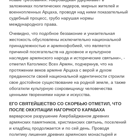
заложниках политических лидеров, мирных жителей и
военнопленных Арцаха, проводя над ними показательный
судебный процесс, грубо нарушая нормы
международного права.
Очевидно, что подобное беззаконие и унизительная
жестокость обусловлены исключительно национальной
принадлежностью и армянофобией, что является
причиной посягательств на духовное и культурное
наследие армянского народа и исторические святыни», -
отметил Католикос Всех Армян, подчеркнув, что на
протяжении веков армяне Арцаха с верой и духом
преданности своей национальной идентичности строили
свое достойное существование на родной земле, а также
обогатили культурную сокровищницу человечества
ценными творениями науки и искусства.
ЕГО СВЯТЕЙШЕСТВО СО СКОРБЬЮ ОТМЕТИЛ, ЧТО
ПОСЛЕ ОККУПАЦИИ НАГОРНОГО КАРАБАХА
варварское разрушение Азербайджаном древних
армянских памятников, христианских святынь, поселений
и кладбищ продолжается и по сей день. Проводя
политику лишения древних армянских монастырей и