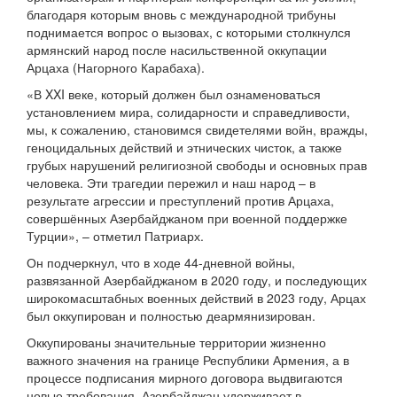
благодаря которым вновь с международной трибуны
поднимается вопрос о вызовах, с которыми столкнулся
армянский народ после насильственной оккупации
Арцаха (Нагорного Карабаха).
«В XXI веке, который должен был ознаменоваться
установлением мира, солидарности и справедливости,
мы, к сожалению, становимся свидетелями войн, вражды,
геноцидальных действий и этнических чисток, а также
грубых нарушений религиозной свободы и основных прав
человека. Эти трагедии пережил и наш народ – в
результате агрессии и преступлений против Арцаха,
совершённых Азербайджаном при военной поддержке
Турции», – отметил Патриарх.
Он подчеркнул, что в ходе 44-дневной войны,
развязанной Азербайджаном в 2020 году, и последующих
широкомасштабных военных действий в 2023 году, Арцах
был оккупирован и полностью деармянизирован.
Оккупированы значительные территории жизненно
важного значения на границе Республики Армения, а в
процессе подписания мирного договора выдвигаются
новые требования. Азербайджан удерживает в