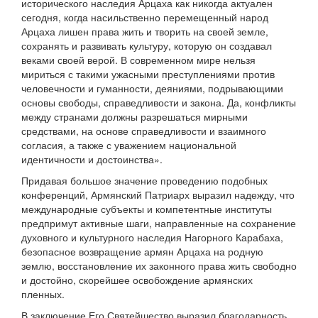
исторического наследия Арцаха как никогда актуален
сегодня, когда насильственно перемещенный народ
Арцаха лишен права жить и творить на своей земле,
сохранять и развивать культуру, которую он создавал
веками своей верой. В современном мире нельзя
мириться с такими ужасными преступлениями против
человечности и гуманности, деяниями, подрывающими
основы свободы, справедливости и закона. Да, конфликты
между странами должны разрешаться мирными
средствами, на основе справедливости и взаимного
согласия, а также с уважением национальной
идентичности и достоинства».
Придавая большое значение проведению подобных
конференций, Армянский Патриарх выразил надежду, что
международные субъекты и компетентные институты
предпримут активные шаги, направленные на сохранение
духовного и культурного наследия Нагорного Карабаха,
безопасное возвращение армян Арцаха на родную
землю, восстановление их законного права жить свободно
и достойно, скорейшее освобождение армянских
пленных.
В заключение Его Святейшество выразил благодарность