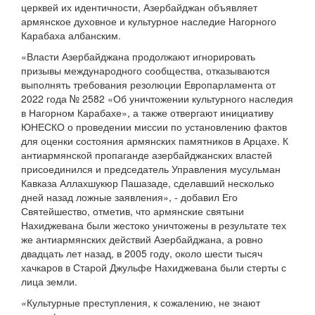
церквей их идентичности, Азербайджан объявляет
армянское духовное и культурное наследие Нагорного
Карабаха албанским.
«Власти Азербайджана продолжают игнорировать
призывы международного сообщества, отказываются
выполнять требования резолюции Европарламента от
2022 года № 2582 «Об уничтожении культурного наследия
в Нагорном Карабахе», а также отвергают инициативу
ЮНЕСКО о проведении миссии по установлению фактов
для оценки состояния армянских памятников в Арцахе. К
антиармянской пропаганде азербайджанских властей
присоединился и председатель Управления мусульман
Кавказа Аллахшукюр Пашазаде, сделавший несколько
дней назад ложные заявления», - добавил Его
Святейшество, отметив, что армянские святыни
Нахиджевана были жестоко уничтожены в результате тех
же антиармянских действий Азербайджана, а ровно
двадцать лет назад, в 2005 году, около шести тысяч
хачкаров в Старой Джульфе Нахиджевана были стерты с
лица земли.
«Культурные преступления, к сожалению, не знают