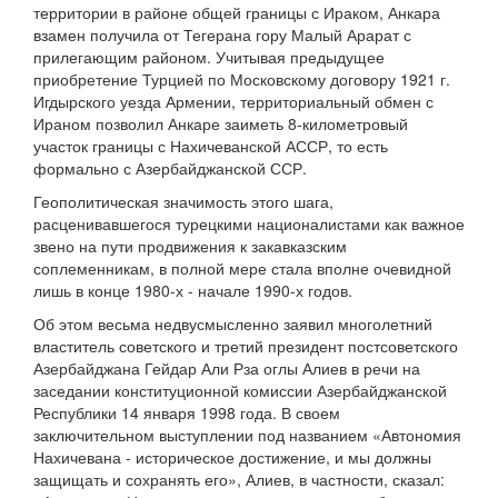
территории в районе общей границы с Ираком, Анкара
взамен получила от Тегерана гору Малый Арарат с
прилегающим районом. Учитывая предыдущее
приобретение Турцией по Московскому договору 1921 г.
Игдырского уезда Армении, территориальный обмен с
Ираном позволил Анкаре заиметь 8-километровый
участок границы с Нахичеванской АССР, то есть
формально с Азербайджанской ССР.
Геополитическая значимость этого шага,
расценивавшегося турецкими националистами как важное
звено на пути продвижения к закавказским
соплеменникам, в полной мере стала вполне очевидной
лишь в конце 1980-х - начале 1990-х годов.
Об этом весьма недвусмысленно заявил многолетний
властитель советского и третий президент постсоветского
Азербайджана Гейдар Али Рза оглы Алиев в речи на
заседании конституционной комиссии Азербайджанской
Республики 14 января 1998 года. В своем
заключительном выступлении под названием «Автономия
Нахичевана - историческое достижение, и мы должны
защищать и сохранять его», Алиев, в частности, сказал: