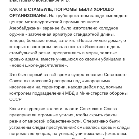
КАК И В СТАМБУЛЕ, ПОГРОМЫ БЫЛИ ХОРОШО
ОРГАНИЗОВАНЫ.
На трубопрокатном заводе «молодого
центра металлургической промышленности
Азербайджана» заранее было изготовлено холодное
оружие - заточенная арматура стандартной длины,
топоры, большие ножи, заточки. «Новые жилые дома», о
которых с восторгом писала газета «Известия» в день
стамбульской резни, превратились в морги, залитые
кровью армян, вместе учившихся со своими убийцами в
«новой школе-десятилетке».
Это был первый за всё время существования Советского
Союза акт массовой расправы над «инородным»
населением на территории, находящейся под полным
контролем подразделений МВД и Министерства обороны
СССР.
Как и их турецкие коллеги, власти Советского Союза
предприняли огромные усилия, чтобы скрыть факты
резни от мировой общественности. Оперативно были
устранены следы преступлений: смывалась кровь и следы
погромов во дворах, на улицах; уничтожались (сжигались