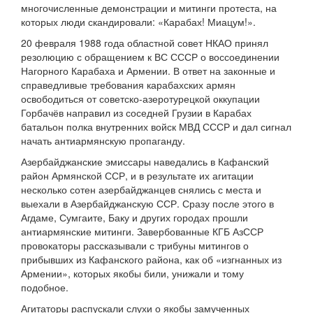
многочисленные демонстрации и митинги протеста, на
которых люди скандировали: «Карабах! Миацум!».
20 февраля 1988 года областной совет НКАО принял
резолюцию с обращением к ВС СССР о воссоединении
Нагорного Карабаха и Армении. В ответ на законные и
справедливые требования карабахских армян
освободиться от советско-азеротурецкой оккупации
Горбачёв направил из соседней Грузии в Карабах
батальон полка внутренних войск МВД СССР и дал сигнал
начать антиармянскую пропаганду.
Азербайджанские эмиссары наведались в Кафанский
район Армянской ССР, и в результате их агитации
несколько сотен азербайджанцев снялись с места и
выехали в Азербайджанскую ССР. Сразу после этого в
Агдаме, Сумгаите, Баку и других городах прошли
антиармянские митинги. Завербованные КГБ АзССР
провокаторы рассказывали с трибуны митингов о
прибывших из Кафанского района, как об «изгнанных из
Армении», которых якобы били, унижали и тому
подобное.
Агитаторы распускали слухи о якобы замученных