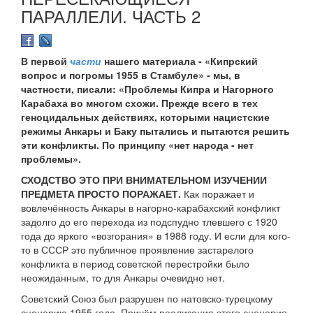
ПАРАЛЛЕЛИ. ЧАСТЬ 2
В первой
части
нашего материала - «Кипрский
вопрос и погромы 1955 в Стамбуле» - мы, в
частности, писали: «Проблемы Кипра и Нагорного
Карабаха во многом схожи. Прежде всего в тех
геноцидальных действиях, которыми нацистские
режимы Анкары и Баку пытались и пытаются решить
эти конфликты. По принципу «нет народа - нет
проблемы».
СХОДСТВО ЭТО ПРИ ВНИМАТЕЛЬНОМ ИЗУЧЕНИИ
ПРЕДМЕТА ПРОСТО ПОРАЖАЕТ.
Как поражает и
вовлечённость Анкары в нагорно-карабахский конфликт
задолго до его перехода из подспудно тлевшего с 1920
года до яркого «возгорания» в 1988 году. И если для кого-
то в СССР это публичное проявление застарелого
конфликта в период советской перестройки было
неожиданным, то для Анкары очевидно нет.
Советский Союз был разрушен по натовско-турецкому
сценарию 1955 года. Причём реализация этого сценария