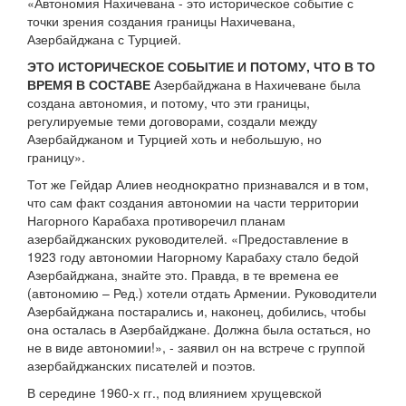
«Автономия Нахичевана - это историческое событие с
точки зрения создания границы Нахичевана,
Азербайджана с Турцией.
ЭТО ИСТОРИЧЕСКОЕ СОБЫТИЕ И ПОТОМУ, ЧТО В ТО
ВРЕМЯ В СОСТАВЕ
Азербайджана в Нахичеване была
создана автономия, и потому, что эти границы,
регулируемые теми договорами, создали между
Азербайджаном и Турцией хоть и небольшую, но
границу».
Тот же Гейдар Алиев неоднократно признавался и в том,
что сам факт создания автономии на части территории
Нагорного Карабаха противоречил планам
азербайджанских руководителей. «Предоставление в
1923 году автономии Нагорному Карабаху стало бедой
Азербайджана, знайте это. Правда, в те времена ее
(автономию – Ред.) хотели отдать Армении. Руководители
Азербайджана постарались и, наконец, добились, чтобы
она осталась в Азербайджане. Должна была остаться, но
не в виде автономии!», - заявил он на встрече с группой
азербайджанских писателей и поэтов.
В середине 1960-х гг., под влиянием хрущевской