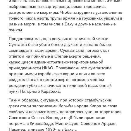
и засыпались на свалке землей) разбитая мебель и иные
выброшенные из квартир вещи, ремонтировались
разгромленные квартиры. Чтобы затруднить установление
точного числа жертв, трупы армян на грузовиках увозили в
разные морги, в том числе в Баку и другие населённые
пункты.
Предположительно, в результате этнической чистки
Сумгаита было убито более двухсот и изгнано более
семнадцати тысяч армян. Сумгаитский погром стал
ответом на принятые в Степанакерте решения,
касающиеся административно-территориальной
принадлежности НКАО. Практически все сумгаитские
армяне имели карабахские корни и почти во всех
свидетельствах о смерти жертв погромов местом
рождения убитых значился тот или иной населённый
пункт Нагорного Карабаха.
Таким образом, ситуация, при которой стамбульские
греки стали заложниками борьбы народа Кипра за свою
свободу и независимость, повторилась уже на территории
Советского Союза. Впереди ещё были армянские
погромы в Кировабаде, Мингечауре, Северном Арцахе.
Наконец, в январе 1990-го в Баку…