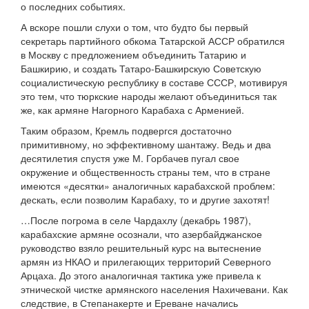
о последних событиях.
А вскоре пошли слухи о том, что будто бы первый
секретарь партийного обкома Татарской АССР обратился
в Москву с предложением объединить Татарию и
Башкирию, и создать Татаро-Башкирскую Советскую
социалистическую республику в составе СССР, мотивируя
это тем, что тюркские народы желают объединиться так
же, как армяне Нагорного Карабаха с Арменией.
Таким образом, Кремль подвергся достаточно
примитивному, но эффективному шантажу. Ведь и два
десятилетия спустя уже М. Горбачев пугал свое
окружение и общественность страны тем, что в стране
имеются «десятки» аналогичных карабахской проблем:
дескать, если позволим Карабаху, то и другие захотят!
…После погрома в селе Чардахлу (декабрь 1987),
карабахские армяне осознали, что азербайджанское
руководство взяло решительный курс на вытеснение
армян из НКАО и прилегающих территорий Северного
Арцаха. До этого аналогичная тактика уже привела к
этнической чистке армянского населения Нахичевани. Как
следствие, в Степанакерте и Ереване начались