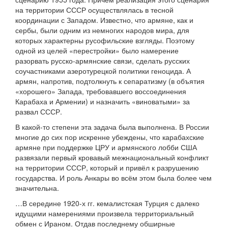
на территории СССР осуществлялась в тесной
координации с Западом. Известно, что армяне, как и
сербы, были одним из немногих народов мира, для
которых характерны русофильские взгляды. Поэтому
одной из целей «перестройки» было намерение
разорвать русско-армянские связи, сделать русских
соучастниками азеротурецкой политики геноцида. А
армян, напротив, подтолкнуть к сепаратизму (в объятия
«хорошего» Запада, требовавшего воссоединения
Карабаха и Армении) и назначить «виноватыми» за
развал СССР.
В какой-то степени эта задача была выполнена. В России
многие до сих пор искренне убеждены, что карабахские
армяне при поддержке ЦРУ и армянского лобби США
развязали первый кровавый межнациональный конфликт
на территории СССР, который и привёл к разрушению
государства. И роль Анкары во всём этом была более чем
значительна.
…В середине 1920-х гг. кемалистская Турция с далеко
идущими намерениями произвела территориальный
обмен с Ираном. Отдав последнему обширные