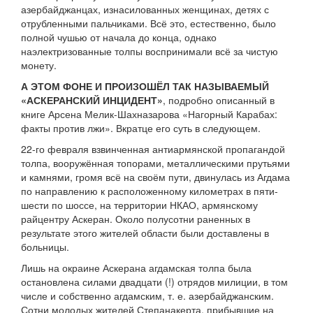
азербайджанцах, изнасилованных женщинах, детях с
отрубленными пальчиками. Всё это, естественно, было
полной чушью от начала до конца, однако
наэлектризованные толпы воспринимали всё за чистую
монету.
А ЭТОМ ФОНЕ И ПРОИЗОШЁЛ ТАК НАЗЫВАЕМЫЙ
«АСКЕРАНСКИЙ ИНЦИДЕНТ»
, подробно описанный в
книге Арсена Мелик-Шахназарова «Нагорный Карабах:
факты против лжи». Вкратце его суть в следующем.
22-го февраля взвинченная антиармянской пропагандой
толпа, вооружённая топорами, металлическими прутьями
и камнями, громя всё на своём пути, двинулась из Агдама
по направлению к расположенному километрах в пяти-
шести по шоссе, на территории НКАО, армянскому
райцентру Аскеран. Около полусотни раненных в
результате этого жителей области были доставлены в
больницы.
Лишь на окраине Аскерана агдамская толпа была
остановлена силами двадцати (!) отрядов милиции, в том
числе и собственно агдамским, т. е. азербайджанским.
Сотни молодых жителей Степанакерта, прибывшие на