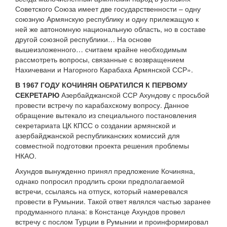
Советского Союза имеет две государственности – одну
союзную Армянскую республику и одну прилежащую к
ней же автономную национальную область, но в составе
другой союзной республики… На основе
вышеизложенного… считаем крайне необходимым
рассмотреть вопросы, связанные с возвращением
Нахичевани и Нагорного Карабаха Армянской ССР».
В 1967 ГОДУ КОЧИНЯН ОБРАТИЛСЯ К ПЕРВОМУ
СЕКРЕТАРЮ
Азербайджанской ССР Ахундову с просьбой
провести встречу по карабахскому вопросу. Данное
обращение вытекало из специального постановления
секретариата ЦК КПСС о создании армянской и
азербайджанской республиканских комиссий для
совместной подготовки проекта решения проблемы
НКАО.
Ахундов вынужденно принял предложение Кочиняна,
однако попросил продлить сроки предполагаемой
встречи, ссылаясь на отпуск, который намеревался
провести в Румынии. Такой ответ являлся частью заранее
продуманного плана: в Констанце Ахундов провел
встречу с послом Турции в Румынии и проинформировал