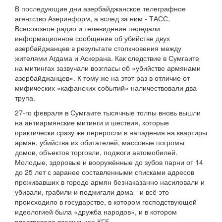
В последующие дни азербайджанское телеграфное
агентство Азеринформ, а вслед за ним - ТАСС,
Всесоюзное радио и телевидение передали
информационное сообщение об убийстве двух
азербайджанцев в результате столкновения между
жителями Агдама и Аскерана. Как следствие в Сумгаите
на митингах зазвучали возгласы об «убийстве армянами
азербайджанцев». К тому же на этот раз в отличие от
мифических «кафанских событий» наличествовали два
трупа.
27-го февраля в Сумгаите тысячные толпы вновь вышли
на антиармянские митинги и шествия, которые
практически сразу же переросли в нападения на квартиры
армян, убийства их обитателей, массовые погромы
домов, объектов торговли, поджоги автомобилей.
Молодые, здоровые и вооружённые до зубов парни от 14
до 25 лет с заранее составленными списками адресов
проживавших в городе армян безнаказанно насиловали и
убивали, грабили и поджигали дома - и всё это
происходило в государстве, в котором господствующей
идеологией была «дружба народов», и в котором
властвовало всесильное КГБ.