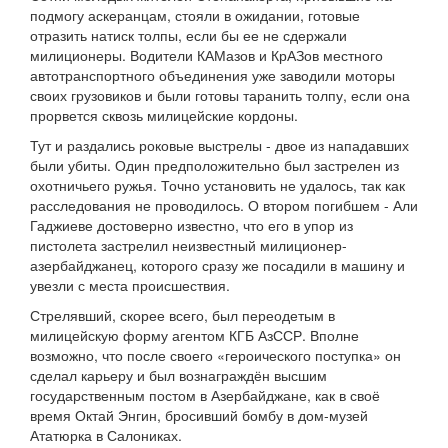
подмогу аскеранцам, стояли в ожидании, готовые
отразить натиск толпы, если бы ее не сдержали
милиционеры. Водители КАМазов и КрАЗов местного
автотранспортного объединения уже заводили моторы
своих грузовиков и были готовы таранить толпу, если она
прорвется сквозь милицейские кордоны.
Тут и раздались роковые выстрелы - двое из нападавших
были убиты. Один предположительно был застрелен из
охотничьего ружья. Точно установить не удалось, так как
расследования не проводилось. О втором погибшем - Али
Гаджиеве достоверно известно, что его в упор из
пистолета застрелил неизвестный милиционер-
азербайджанец, которого сразу же посадили в машину и
увезли с места происшествия.
Стрелявший, скорее всего, был переодетым в
милицейскую форму агентом КГБ АзССР. Вполне
возможно, что после своего «героического поступка» он
сделал карьеру и был вознаграждён высшим
государственным постом в Азербайджане, как в своё
время Октай Энгин, бросивший бомбу в дом-музей
Ататюрка в Салониках.