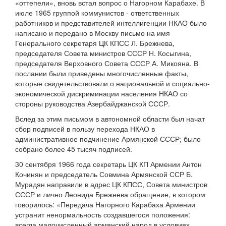
«оттепели», вновь встал вопрос о Нагорном Карабахе. В
июле 1965 группой коммунистов - ответственных
работников и представителей интеллигенции НКАО было
написано и передано в Москву письмо на имя
Генерального секретаря ЦК КПСС Л. Брежнева,
председателя Совета министров СССР Н. Косыгина,
председателя Верховного Совета СССР А. Микояна. В
послании были приведены многочисленные факты,
которые свидетельствовали о национальной и социально-
экономической дискриминации населения НКАО со
стороны руководства Азербайджанской СССР.
Вслед за этим письмом в автономной области был начат
сбор подписей в пользу перехода НКАО в
административное подчинение Армянской СССР; было
собрано более 45 тысяч подписей.
30 сентября 1966 года секретарь ЦК КП Армении Антон
Кочинян и председатель Совмина Армянской ССР Б.
Мурадян направили в адрес ЦК КПСС, Совета министров
СССР и лично Леонида Брежнева обращение, в котором
говорилось: «Передача Нагорного Карабаха Армении
устранит ненормальность создавшегося положения:
всегда малочисленный армянский народ в условиях