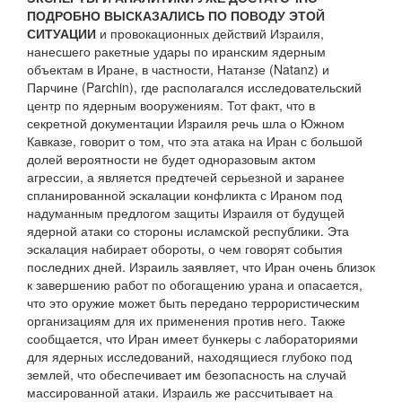
ПОДРОБНО ВЫСКАЗАЛИСЬ ПО ПОВОДУ ЭТОЙ
СИТУАЦИИ
и провокационных действий Израиля,
нанесшего ракетные удары по иранским ядерным
объектам в Иране, в частности, Натанзе (Natanz) и
Парчине (Parchin), где располагался исследовательский
центр по ядерным вооружениям. Тот факт, что в
секретной документации Израиля речь шла о Южном
Кавказе, говорит о том, что эта атака на Иран с большой
долей вероятности не будет одноразовым актом
агрессии, а является предтечей серьезной и заранее
спланированной эскалации конфликта с Ираном под
надуманным предлогом защиты Израиля от будущей
ядерной атаки со стороны исламской республики. Эта
эскалация набирает обороты, о чем говорят события
последних дней. Израиль заявляет, что Иран очень близок
к завершению работ по обогащению урана и опасается,
что это оружие может быть передано террористическим
организациям для их применения против него. Также
сообщается, что Иран имеет бункеры с лабораториями
для ядерных исследований, находящиеся глубоко под
землей, что обеспечивает им безопасность на случай
массированной атаки. Израиль же рассчитывает на