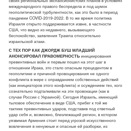
своих региональных экспансионистских планов в условиях
международного правого беспредела и под шумок
геополитической турбулентности, как это было в период
пандемии COVID-2019-2022. В то же время политика
Израиля открыто поддерживается извне, в частности
США, что видно из недавнего, вызывающего
беспокойство, заявления Трампа относительно
израильской атаки.
С ТЕХ ПОР КАК ДЖОРДЖ БУШ МЛАДШИЙ
АНОНСИРОВАЛ ПРАВОМЕРНОСТЬ
инициирования
превентивных войн и первым пошел на этот шаг в
отношении Ирака, это стало опасным прецедентом в
геополитике и причиной провоцирования не одного
конфликта в мире с оправданием собственных действий
(как инициаторов этого конфликта) и осуждением тех, кого
сознательно подталкивали на эти провокации (как в
случае России с Украиной). Сегодня Израиль, имеющий
тыловое обеспечение в виде США, прибег к той же
тактике превентивных ударов, подставив под ответный
удар себя и, возможно, близлежащий регион, в котором
уязвимая Армения стоит перед угрозой искусственного
вовлечения в ненужные и опасные ей разборки, из