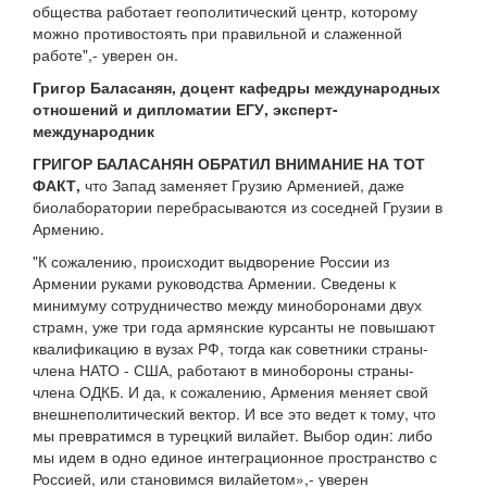
общества работает геополитический центр, которому
можно противостоять при правильной и слаженной
работе",- уверен он.
Григор Баласанян, доцент кафедры международных
отношений и дипломатии ЕГУ, эксперт-
международник
ГРИГОР БАЛАСАНЯН ОБРАТИЛ ВНИМАНИЕ НА ТОТ
ФАКТ,
что Запад заменяет Грузию Арменией, даже
биолаборатории перебрасываются из соседней Грузии в
Армению.
"К сожалению, происходит выдворение России из
Армении руками руководства Армении. Сведены к
минимуму сотрудничество между миноборонами двух
страмн, уже три года армянские курсанты не повышают
квалификацию в вузах РФ, тогда как советники страны-
члена НАТО - США, работают в минобороны страны-
члена ОДКБ. И да, к сожалению, Армения меняет свой
внешнеполитический вектор. И все это ведет к тому, что
мы превратимся в турецкий вилайет. Выбор один: либо
мы идем в одно единое интеграционное пространство с
Россией, или становимся вилайетом»,- уверен