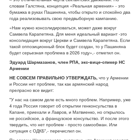
словам Галстяна, концепция «Реальная армения» - это
бумажка в руках Пашиняна, чтобы открыто и спокойно два
года реализовывать свою предвыборную кампанию.
«Нам нужно консолидироваться, может даже вокруг
Самвела Карапетяна. Для меня идеальный вариант -это
консолидация вокруг Церкви и Самвела Карапетяна. Если
такой оппозиционный блок будет создан, то у Пашиняна
будет серьезная проблема в 2026 году»,- отметил он.
Эдуард Шармазанов, член РПА, экс-вице-спикер НС
Армении
НЕ СОВСЕМ ПРАВИЛЬНО УТВЕРЖДАТЬ,
что у Армении
и России нет проблем, так как армянский народ
прелрасно все видит:
"У нас на самом деле есть много проблем. Например, уже
4 года Россия говорит об открытии генконсульства в
Капане, приехали и Лавров, и Матвиенко, но открылось
не российское, а французское консульство. И после этого
твердить, что нет проблем - просто самообман. Или
ситуация с ОДКБ",- перечислил он.