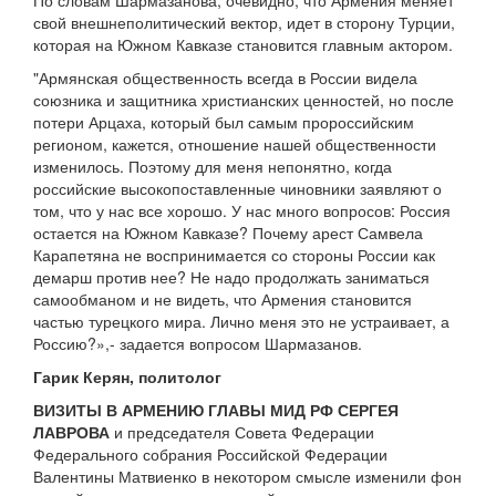
По словам Шармазанова, очевидно, что Армения меняет
свой внешнеполитический вектор, идет в сторону Турции,
которая на Южном Кавказе становится главным актором.
"Армянская общественность всегда в России видела
союзника и защитника христианских ценностей, но после
потери Арцаха, который был самым пророссийским
регионом, кажется, отношение нашей общественности
изменилось. Поэтому для меня непонятно, когда
российские высокопоставленные чиновники заявляют о
том, что у нас все хорошо. У нас много вопросов: Россия
остается на Южном Кавказе? Почему арест Самвела
Карапетяна не воспринимается со стороны России как
демарш против нее? Не надо продолжать заниматься
самообманом и не видеть, что Армения становится
частью турецкого мира. Лично меня это не устраивает, а
Россию?»,- задается вопросом Шармазанов.
Гарик Керян, политолог
ВИЗИТЫ В АРМЕНИЮ ГЛАВЫ МИД РФ СЕРГЕЯ
ЛАВРОВА
и председателя Совета Федерации
Федерального собрания Российской Федерации
Валентины Матвиенко в некотором смысле изменили фон