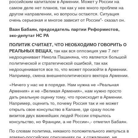
российским капиталом в Армении. Может у России на
самом деле нет планов, так как у нее много проблем на
другом направлении, но вопросы остаются. Ситуация
очень серьезная и многое зависит от России"- сказал он.
Ваан Бабаян, председатель партии Реформистов,
экс-депутат НС РА
ПОЛИТИК СЧИТАЕТ, ЧТО НЕОБХОДИМО ГОВОРИТЬ О
РЕАЛЬНЫХ ВЕЩАХ,
так как вся оппозиция уже 7 лет
недооценивает Никола Пашиняна, что является большой
политической и стратегической ошибкой, так как
недооценивается все то, что может произойти в Армении.
Например, смена внешнеполитического вектора Армении.
«Ничего у нас не в порядке. Нам нужна не «Реальная
Армения» и не «Великая Армения», нам нужно просто
дать реальную оценку тому, что происходит в Армении.
Например, оценить то, почему Россия так и не может
открыть свое консульство в Капане, где сразу после
визитов двух важнейших людей России открылось
консульство, но Франции, а не России»,- отметил Бабаян.
По словам политика, никакого положительного импульса в
армяно-российских отношениях он, к сожалению, не