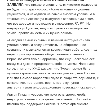
ЗАЯВЛЯЛ,
что никакого внешнеполитического разворота
не будет, что армяно-российские отношения должны
улучшаться, и находятся на самом высоком уровне. И в
течение этих лет всегда выступал с заявлениями о том,
что все хорошо и прекрасно в отношениях РА-РФ. Но,
подчеркнул Гукасян, надо смотреть на ситуацию на
земле: проблемы есть и их нужно решать.
«Сегодня самый сильный и важный инструмент - это
умение влиять и воздействовать на общественное
сознание, и мывидим какая кропотливая работа идет над
переформатированием общественного сознания.
Вбрасываются такие нарративы, что еще несколько лет
назад мы даже и представить себе не могли. Например,
сегодня многие УЖЕ думают, что Турция может быть
лучшим стратегическим союзником для нас, чем Россия.
Или что Самвел Карапетян вкупе И люди это слушают и, к
сожалению, повторяют, верят, поэтому нужна
альтернативная информационная повестка»,- сказал он.
Арман Гукасян уверен, что пока есть время, чтобы
недопустить полного разрыва отношений с Россией и
именно при поддержке России. "Против армянского