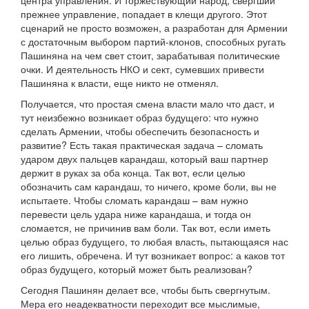
центра управления. И торжествующий народ, свергший
прежнее управление, попадает в клещи другого. Этот
сценарий не просто возможен, а разработан для Армении
с достаточным выбором партий-клонов, способных ругать
Пашиняна на чем свет стоит, зарабатывая политические
очки. И деятельность НКО и сект, сумевших привести
Пашиняна к власти, еще никто не отменял.
Получается, что простая смена власти мало что даст, и
тут неизбежно возникает образ будущего: что нужно
сделать Армении, чтобы обеспечить безопасность и
развитие? Есть такая практическая задача – сломать
ударом двух пальцев карандаш, который ваш партнер
держит в руках за оба конца. Так вот, если целью
обозначить сам карандаш, то ничего, кроме боли, вы не
испытаете. Чтобы сломать карандаш – вам нужно
перевести цель удара ниже карандаша, и тогда он
сломается, не причинив вам боли. Так вот, если иметь
целью образ будущего, то любая власть, пытающаяся нас
его лишить, обречена. И тут возникает вопрос: а каков тот
образ будущего, который может быть реализован?
Сегодня Пашинян делает все, чтобы быть свергнутым.
Мера его неадекватности переходит все мыслимые,