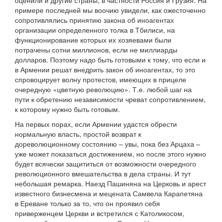
оценили и другие страны, в частности Россия и Грузия. На
примере последней мы воочию увидели, как ожесточенно
сопротивлялись принятию закона об иноагентах
организации определенного толка в Тбилиси, на
функционирование которых их хозяевами были
потрачены сотни миллионов, если не миллиарды
долларов. Поэтому надо быть готовыми к тому, что если и
в Армении решат внедрить закон об иноагентах, то это
спровоцирует волну протестов, имеющих в прицеле
очередную «цветную революцию». Т.е. любой шаг на
пути к обретению независимости чреват сопротивлением,
к которому нужно быть готовым.
На первых порах, если Армении удастся обрести
нормальную власть, простой возврат к
дореволюционному состоянию – увы, пока без Арцаха –
уже может показаться достижением, но после этого нужно
будет всячески защититься от возможности очередного
революционного вмешательства в дела страны. И тут
небольшая ремарка. Наезд Пашиняна на Церковь и арест
известного бизнесмена и мецената Самвела Карапетяна
в Ереване только за то, что он проявил себя
приверженцем Церкви и встретился с Католикосом,