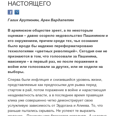
НАСТОЯЩЕГО
Гагик Арутюнян, Арен Вардапетян
В армянском обществе зреет, а по некоторым
оценкам – давно созрело недовольство Пашиняном и
его окружением, причем среди тех, чье сознание
было вроде бы надежно переформатировано
технологиями «цветных революций». Сегодня они не
признаются в том, что голосовали за Пашиняна,
максимум – в первый раз, но после поражения в
войне или голосовали за других, или не ходили на
выборы.
Сперва были инфляция и снизившийся уровень жизни,
представляемые как предпосылки для рывка перед
стартом в рай, потом поражение в войне и нарастающая
неадекватность власти, а в последнее время правящая
клика уже совершенно четко демонстрирует свою
услужливую зависимость от Эрдогана и Алиева. То, что
раньше пытались скрывать. Не успеют те выразить
желание – Пашинян уже бросается исполнять. А недавно