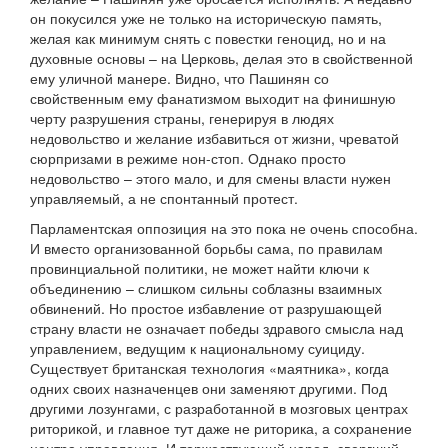
он покусился уже не только на историческую память,
желая как минимум снять с повестки геноцид, но и на
духовные основы – на Церковь, делая это в свойственной
ему уличной манере. Видно, что Пашинян со
свойственным ему фанатизмом выходит на финишную
черту разрушения страны, генерируя в людях
недовольство и желание избавиться от жизни, чреватой
сюрпризами в режиме нон-стоп. Однако просто
недовольство – этого мало, и для смены власти нужен
управляемый, а не спонтанный протест.
Парламентская оппозиция на это пока не очень способна.
И вместо организованной борьбы сама, по правилам
провинциальной политики, не может найти ключи к
объединению – слишком сильны соблазны взаимных
обвинений. Но простое избавление от разрушающей
страну власти не означает победы здравого смысла над
управлением, ведущим к национальному суициду.
Существует британская технология «маятника», когда
одних своих назначенцев они заменяют другими. Под
другими лозунгами, с разработанной в мозговых центрах
риторикой, и главное тут даже не риторика, а сохранение