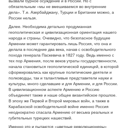
вызвали бурное осуждение и в России. Но с
обязательным «мы не вмешиваемся во внутренние
дела». Т.е. Азербайджану, Турции и Британии можно, а
России нельзя.
Далее. Необходима детально продуманная
геополитическая и цивилизационная ориентация нашего
народа и страны. Очевидно, что безопасное будущее
Армении может гарантировать лишь Россия, что она и
делала в последние два века, начав с освободительного
похода генерала Паскевича в 1827 году. Ведь именно с
тех пор Армения, после веков утраты государственности,
начала становиться геополитической единицей, в которой
сформировались как крупные политические деятели и
полководцы, так и талантливые представители науки и
культуры, много сделавшие и для Армении, и для России.
В цивилизационном аспекте Армению и Россию
объединяет также и наше общее византийское прошлое.
В эпоху же Первой и Второй мировых войн, а также в
Карабахской освободительной войне именно Россия
неоднократно спасала Армению от весьма реальных и
губительных турецких нашествий.
Именно это и пытаются «цветные революционеры»