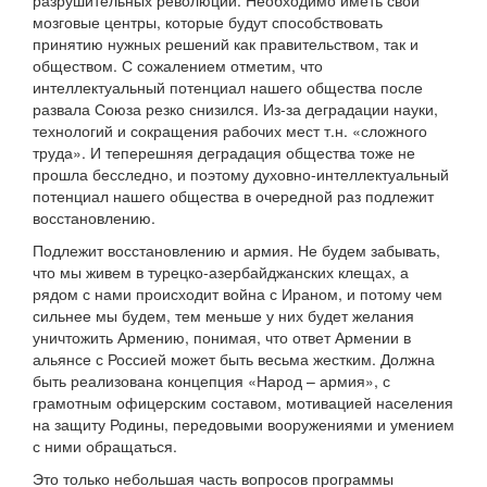
разрушительных революций. Необходимо иметь свои
мозговые центры, которые будут способствовать
принятию нужных решений как правительством, так и
обществом. С сожалением отметим, что
интеллектуальный потенциал нашего общества после
развала Союза резко снизился. Из-за деградации науки,
технологий и сокращения рабочих мест т.н. «сложного
труда». И теперешняя деградация общества тоже не
прошла бесследно, и поэтому духовно-интеллектуальный
потенциал нашего общества в очередной раз подлежит
восстановлению.
Подлежит восстановлению и армия. Не будем забывать,
что мы живем в турецко-азербайджанских клещах, а
рядом с нами происходит война с Ираном, и потому чем
сильнее мы будем, тем меньше у них будет желания
уничтожить Армению, понимая, что ответ Армении в
альянсе с Россией может быть весьма жестким. Должна
быть реализована концепция «Народ – армия», с
грамотным офицерским составом, мотивацией населения
на защиту Родины, передовыми вооружениями и умением
с ними обращаться.
Это только небольшая часть вопросов программы