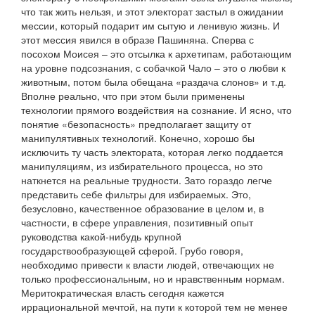
что так жить нельзя, и этот электорат застыл в ожидании
мессии, который подарит им сытую и ленивую жизнь. И
этот мессия явился в образе Пашиняна. Сперва с
посохом Моисея – это отсылка к архетипам, работающим
на уровне подсознания, с собачкой Чало – это о любви к
животным, потом была обещана «раздача слонов» и т.д.
Вполне реально, что при этом были применены
технологии прямого воздействия на сознание. И ясно, что
понятие «безопасность» предполагает защиту от
манипулятивных технологий. Конечно, хорошо бы
исключить ту часть электората, которая легко поддается
манипуляциям, из избирательного процесса, но это
наткнется на реальные трудности. Зато гораздо легче
представить себе фильтры для избираемых. Это,
безусловно, качественное образование в целом и, в
частности, в сфере управления, позитивный опыт
руководства какой-нибудь крупной
государствообразующей сферой. Грубо говоря,
необходимо привести к власти людей, отвечающих не
только профессиональным, но и нравственным нормам.
Меритократическая власть сегодня кажется
иррациональной мечтой, на пути к которой тем не менее