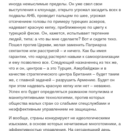
иногда немыслимые пределы. Он уже свел свои
выступления к клоунаде, открыто угрожал засадить всех в
подвалы АНБ, проводит пальцем по шее, угрожая
отсечением головы по примеру турецких аскеров,
надевает красную кепку, приближенную по цвету к
турецкой феске. Он, кажется, испытывает терпение
людей, типа: а что вы мне сделаете? Вот и сидите тихо.
Пошел против Церкви, желая заменить Патриарха
сектантом или расстригой – и ничего. Как бы имея
гарантии, что народ растерял навыки к самоорганизации
и ему позволено все. Следующий назначенец из тех же,
что и он, центров – а это Турция, Азербайджан и в
качестве стратегического центра Британия – будет таким
же, с главной задачей – разрушить Армению. Будет он
при этом надевать красную кепку или нет – неважно.
Успех его будет определяться размахом популизма и
манипулятивными технологиями, против которых
общества малых стран со слабыми спецслужбами и
неэффективным управлением не защищены.
И вообще, страны конкурируют не идеологическими
изысками, в основе которых нечитаемые многотомники, а
эффективностью управления. На сегодняшний день