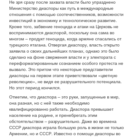
Не зря сразу после захвата власти было упразднено
Министерство диаспоры как путь в международные
отношения с помощью соотечественников, возможности
инвестиций в экономику и технологическое развитие.
Кроме того, забвение геноцида и атаки на Церковь не
воспринимаются диаспорой, поскольку она сама во
многом – продукт геноцида, когда армяне спасались от
турецкого ятагана. Отвергая диаспору, власть открыто
заявила о своих дальнейших планах, однако это было
сделано на фоне свержения власти и у электората с
переформатированным сознанием особого протеста не
вызвало. Это притом что некоторые представители
диаспоры на первом этапе приветствовали «цветную
революцию», не видя ее разрушительного потенциала.
Но этот период кончился.
Отметим, что диаспора – это руки, запущенные в мир,
она разная, но с ней также необходимо
квалифицированно работать. Диаспора превышает
население на родине, и пренебрегать этим
обстоятельством – разрушительно. Даже во времена
СССР диаспора играла большую роль в жизни не только
Армении, но и СССР. Известно о помощи диаспоры во