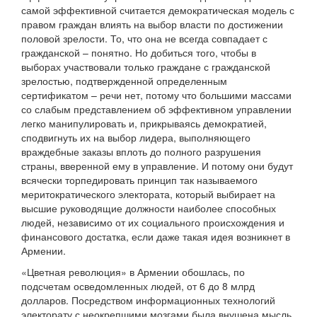
самой эффективной считается демократическая модель с
правом граждан влиять на выбор власти по достижении
половой зрелости. То, что она не всегда совпадает с
гражданской – понятно. Но добиться того, чтобы в
выборах участвовали только граждане с гражданской
зрелостью, подтвержденной определенным
сертификатом – речи нет, потому что большими массами
со слабым представлением об эффективном управлении
легко манипулировать и, прикрываясь демократией,
сподвигнуть их на выбор лидера, выполняющего
враждебные заказы вплоть до полного разрушения
страны, вверенной ему в управление. И потому они будут
всячески торпедировать принцип так называемого
меритократического электората, который выбирает на
высшие руководящие должности наиболее способных
людей, независимо от их социального происхождения и
финансового достатка, если даже такая идея возникнет в
Армении.
«Цветная революция» в Армении обошлась, по
подсчетам осведомленных людей, от 6 до 8 млрд
долларов. Посредством информационных технологий
электорату с неокрепшими мозгами была внушена мысль,