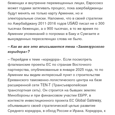
беженцах и внутренне перемещенных лицах, Евросоюз
может годами затягивать процесс, пока азербайджанцы
будут менять не только карту Армении, но и
электоральные списки. Напомню, что в своей стратегии
по Азербайджану 2011-2016 годов USAID писал не о 300
тысячах беженцах, а о 900 тысячах, в то же время по
Армении упоминаний о погромах в Баку и Сумгаите и
вынужденных переселенцах слова не было.
– Как во все это вписывается тема «Зангезурского
коридора»?
– Перейдем к теме «коридора». Если посмотреть
флагманские проекты ЕС по странам Восточного
партнерства, опубликованные в январе 2025 года, то по
Армении мы видим интересный пункт о строительстве
Ереванского таможенно-логистического центра на базе
расширенной сети TEN-T (Трансъевропейская
транспортная сеть). Он строится на бывших землях
Минобороны и при финансовом участии ЕБРР, в
контексте инвестиционного проекта ЕС Global Gateway,
объявившего своей стратегической целью развитие
Среднего коридора, в обход России и Ирана. Коридора, к