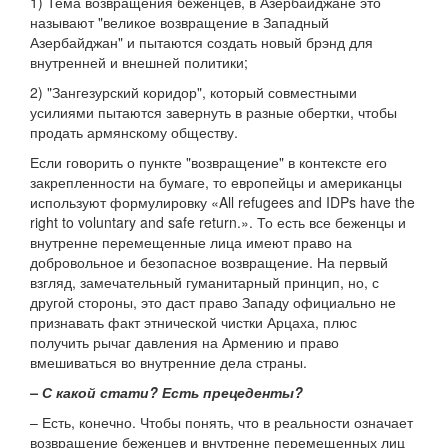
1) Тема возвращения беженцев, в Азербайджане это
называют "великое возвращение в Западный
Азербайджан" и пытаются создать новый брэнд для
внутренней и внешней политики;
2) "Зангезурский коридор", который совместными
усилиями пытаются завернуть в разные обертки, чтобы
продать армянскому обществу.
Если говорить о пункте "возвращение" в контексте его
закрепленности на бумаге, то европейцы и американцы
используют формулировку «All refugees and IDPs have the
right to voluntary and safe return.». То есть все беженцы и
внутренне перемещенные лица имеют право на
добровольное и безопасное возвращение. На первый
взгляд, замечательный гуманитарный принцип, но, с
другой стороны, это даст право Западу официально не
признавать факт этнической чистки Арцаха, плюс
получить рычаг давления на Армению и право
вмешиваться во внутренние дела страны.
– С какой стати? Есть прецеденты?
– Есть, конечно. Чтобы понять, что в реальности означает
возвращение беженцев и внутренне перемещенных лиц