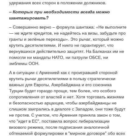
удержания всех сторон в положении должников.
– Которых при необходимости всегда можно
шантажировать?
– Совершенно верно – формула шантажа: «Не выполните
— не ждите кредитов, не надейтесь на визы, забудьте про
гранты и зелёные переходы». Это рычаг, который можно
крутить десятилетиями. И никто не гарантирует, что
вернувшихся действительно защитят. На Балканах им не
помогли ни мандаты НАТО, ни патрули ОБСЕ, ни
эмблемы ООН.
А в ситуации с Арменией как с проигравшей стороной
крутить рычаг десятилетиями в пользу стратегически
важных для Европы, Азербайджана и его союзника
Турции будет гораздо проще, тем более, что особого
сопротивления от властей и нет. Хотя торговать жизнями
и безопасностью арцахцев, чтобы азербайджанцы не
слишком заигрались в диалоге с Западом, они тоже будут
не против. С учетом, что Армения приняла закон о том,
что "идет в ЕС", поставила вопрос либерализации
визового режима, после подписания аналогичной
обтекаемой формулировки в "мирном договоре" обо всех