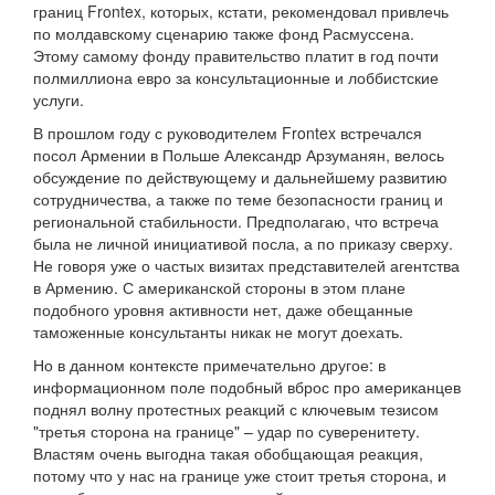
границ Frontex, которых, кстати, рекомендовал привлечь
по молдавскому сценарию также фонд Расмуссена.
Этому самому фонду правительство платит в год почти
полмиллиона евро за консультационные и лоббистские
услуги.
В прошлом году с руководителем Frontex встречался
посол Армении в Польше Александр Арзуманян, велось
обсуждение по действующему и дальнейшему развитию
сотрудничества, а также по теме безопасности границ и
региональной стабильности. Предполагаю, что встреча
была не личной инициативой посла, а по приказу сверху.
Не говоря уже о частых визитах представителей агентства
в Армению. С американской стороны в этом плане
подобного уровня активности нет, даже обещанные
таможенные консультанты никак не могут доехать.
Но в данном контексте примечательно другое: в
информационном поле подобный вброс про американцев
поднял волну протестных реакций с ключевым тезисом
"третья сторона на границе" – удар по суверенитету.
Властям очень выгодна такая обобщающая реакция,
потому что у нас на границе уже стоит третья сторона, и