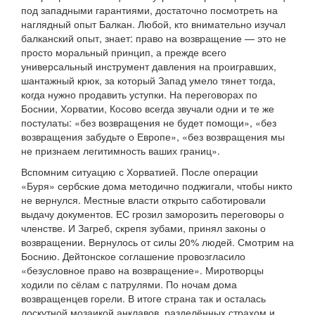
под западными гарантиями, достаточно посмотреть на
наглядный опыт Балкан. Любой, кто внимательно изучал
балканский опыт, знает: право на возвращение — это не
просто моральный принцип, а прежде всего
универсальный инструмент давления на проигравших,
шантажный крюк, за который Запад умело тянет тогда,
когда нужно продавить уступки. На переговорах по
Боснии, Хорватии, Косово всегда звучали одни и те же
постулаты: «без возвращения не будет помощи», «без
возвращения забудьте о Европе», «без возвращения мы
не признаем легитимность ваших границ».
Вспомним ситуацию с Хорватией. После операции
«Буря» сербские дома методично поджигали, чтобы никто
не вернулся. Местные власти открыто саботировали
выдачу документов. ЕС грозил заморозить переговоры о
членстве. И Загреб, скрепя зубами, принял законы о
возвращении. Вернулось от силы 20% людей. Смотрим на
Боснию. Дейтонское соглашение провозгласило
«безусловное право на возвращение». Миротворцы
ходили по сёлам с патрулями. По ночам дома
возвращенцев горели. В итоге страна так и осталась
лоскутной мозаикой анклавов, разделённых страхом и