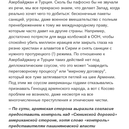
Азербайджан и Турция. Сколь бы пафосно бы не звучали
их речи, мы все прекрасно знаем, что делает Запад, когда
реально хочет чего-то добиться: бесконечные пакеты
санкций, угрозы, даже военное вмешательство с полным
пренебрежением к тому же международному праву,
которым часто давит на другие страны. Например,
достаточно потрясти для вида колбочкой в ООН, чтобы
спокойно убить миллион иракцев или закрыть глаза на
резню христиан и алавитов в Сирии и снять санкции с
нужного протурецкого (!) режима. По отношению к
Азербайджану и Турции таких действий нет под
дипломатическим соусом, что это может "навредить
переговорному процессу" или "мирному договору",
который все туже затягивается петлей на шее Армении.
Под этим же соусом американцы годами отказывались
признавать Геноцид армянского народа, а вот с Косово
проблем не возникло, даже несмотря на все
многочисленные преступления и этнические чистки.
– По сути, армянская сторона выразила согласие
предоставить контроль над «Сюникской дорогой»
американской стороне, хотя слово «контроль»
представителям пашиняновской власти