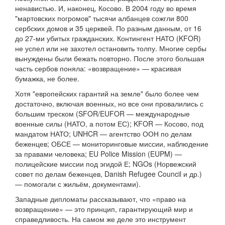
ненавистью. И, наконец, Косово. В 2004 году во время
"мартовских погромов" тысячи албанцев сожгли 800
сербских домов и 35 церквей. По разным данным, от 16
до 27-ми убитых гражданских. Контингент НАТО (KFOR)
не успел или не захотел остановить толпу. Многие сербы
вынуждены были бежать повторно. После этого большая
часть сербов поняла: «возвращение» — красивая
бумажка, не более.
Хотя "европейских гарантий на земле" было более чем
достаточно, включая военных, но все они провалились с
большим треском (SFOR/EUFOR — международные
военные силы (НАТО, а потом ЕС); KFOR — Косово, под
мандатом НАТО; UNHCR — агентство ООН по делам
беженцев; ОБСЕ — мониторинговые миссии, наблюдение
за правами человека; EU Police Mission (EUPM) —
полицейские миссии под эгидой Е; NGOs (Норвежский
совет по делам беженцев, Danish Refugee Council и др.)
— помогали с жильём, документами).
Западные дипломаты рассказывают, что «право на
возвращение» — это принцип, гарантирующий мир и
справедливость. На самом же деле это инструмент