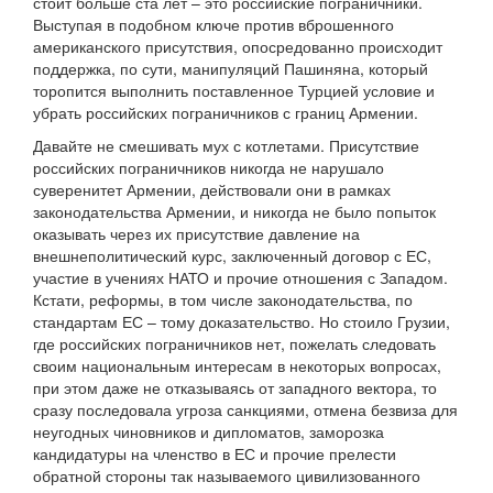
стоит больше ста лет – это российские пограничники.
Выступая в подобном ключе против вброшенного
американского присутствия, опосредованно происходит
поддержка, по сути, манипуляций Пашиняна, который
торопится выполнить поставленное Турцией условие и
убрать российских пограничников с границ Армении.
Давайте не смешивать мух с котлетами. Присутствие
российских пограничников никогда не нарушало
суверенитет Армении, действовали они в рамках
законодательства Армении, и никогда не было попыток
оказывать через их присутствие давление на
внешнеполитический курс, заключенный договор с ЕС,
участие в учениях НАТО и прочие отношения с Западом.
Кстати, реформы, в том числе законодательства, по
стандартам ЕС – тому доказательство. Но стоило Грузии,
где российских пограничников нет, пожелать следовать
своим национальным интересам в некоторых вопросах,
при этом даже не отказываясь от западного вектора, то
сразу последовала угроза санкциями, отмена безвиза для
неугодных чиновников и дипломатов, заморозка
кандидатуры на членство в ЕС и прочие прелести
обратной стороны так называемого цивилизованного