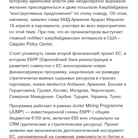
которому армянские власти уже неоднократно выражали
желание присоединиться и даже посылали Азербайджану
"конструктивные предложения" по этому поводу. Об этом,
напомню, заявлял глава МИД Армении Арарат Мирзоян
16 апреля в парламенте, участвуя во всех мероприятиях
по этой теме. При том, что их организатором выступает
главный лоббист азербайджанских интересов в США –
Caspian Policy Center.
Стоит упомянуть также второй флагманский проект ЕС, в
котором ЕБРР (Европейский банк реконструкции и
развития) совместно с ЕС анонсировали новую
финансируемую программу, нацеленную на разведку
стратегически важных сырьевых ресурсов в странах-
партнёрах, коими являются Албания, Армения, Босния и
Герцеговина, Грузия, Косово, Молдова, Черногория,
Северная Македония, Сербия, Турция, Украина, Тунис.
Программа работает в рамках Junior Mining Programme
(JUMP) — инвестиционной схемы ЕБРР с общим
бюджетом €150 млн, включая €50 млн специально на
CRM (критические и стратегические ресурсы). Проект
заявлен как экономически дипломатический инструмент
ЕС, направленный на снижение зависимости от Китая и