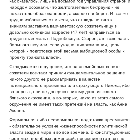
как оказалось, лишь на восьмой год управления страной и
народом осознали, что желтогазетный бэкграунд - не
показатель образованности, а скорее наоборот. И все же
трудно избавиться от мысли, что отнюдь не тяга к
знаниям заставила варчапетовскую сожительницу в
довольно солидном возрасте (47 лет) направиться за
тридевять земель в Поднебесную. Скорее, это тоже часть
большого шоу или, если угодно, пиаркампании, цель
которой - подготовка этой весьма амбициозной особы к
проекту транзита власти.
Складывается ощущение, что на «семейном» совете
сожители все-таки приняли фундаментальное решение
никого другого не рассматривать в качестве
потенциального преемника или страхующего Никола, ибо
во-первых, они не доверяют никому даже из своего
близкого окружения, а во-вторых, никто из этого самого
окружения не имеет таких претензий на власть, как Анна
Акопян.
Формальная либо неформальная подготовка преемников
- обязательное условие жизнеспособности политической
власти везде в мире и во все времена. В конституционных
системах, подобных армянской, преемников готовят по