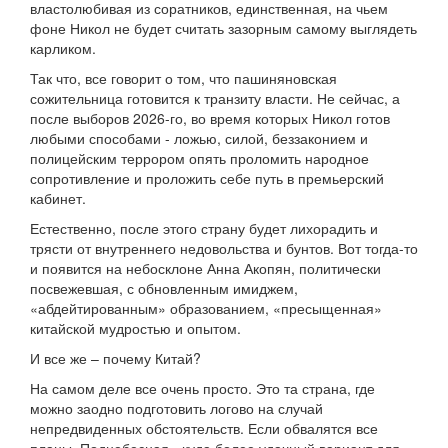
властолюбивая из соратников, единственная, на чьем
фоне Никол не будет считать зазорным самому выглядеть
карликом.
Так что, все говорит о том, что пашиняновская
сожительница готовится к транзиту власти. Не сейчас, а
после выборов 2026-го, во время которых Никол готов
любыми способами - ложью, силой, беззаконием и
полицейским террором опять проломить народное
сопротивление и проложить себе путь в премьерский
кабинет.
Естественно, после этого страну будет лихорадить и
трясти от внутреннего недовольства и бунтов. Вот тогда-то
и появится на небосклоне Анна Акопян, политически
посвежевшая, с обновленным имиджем,
«абдейтированным» образованием, «пресыщенная»
китайской мудростью и опытом.
И все же – почему Китай?
На самом деле все очень просто. Это та страна, где
можно заодно подготовить логово на случай
непредвиденных обстоятельств. Если обвалятся все