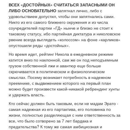
ВСЕХ «ДОСТОЙНЫХ» СЧИТАТЬСЯ ЗАПАСНЫМИ ОН
ЛИБО ОСНОВАТЕЛЬНО
запятнал лично, либо с
удовольствием допустил, чтобы они запятнались сами.
Никто из его самого ближнего окружения и из числа
соучредителей партии «ГД» нынче и близко не стоит к
таковому статусу, ибо партийная диктатура и николовское
рвение всегда выглядеть «колоссом» на фоне «карликов»
опустошили ряды «достойных».
Но время идет, рейтинг Никола в ежедневном режиме
катится вниз по наклонной, сам же он под неподъемным
грузом собственной лжи и авантюр еще больше
скрючивается в политическом и физиологическом
смыслах. Посему возникает потребность в надежном
преемнике, с выдвижением которого на первый план
можно будет произвести какой-никакой ребрендинг хунты
и удержать власть.
Кто сейчас должен быть таковым, если не мадам Эрато -
самая надежная из его партактива, его половинка по
жизни, полностью разделяющая с ним ответственность за
все, что было сотворено за 7 лет бардака и
предательства? К тому же самая амбициозная и