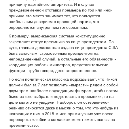
принципу партийного авторитета. И в случае
преждевременной отставки премьера по той или иной
причине его место занимает тот, кто пользуется
наибольшим доверием в правящей партии, что
определяется внутренним голосованием.
К примеру, американская система конституционно
закрепляет статус преемника за вице-президентом. По
сути, главная должностная задача вице-президента США -
быть запасным, страховочным президентом на
непредвиденный случай, а остальные его обязанности -
координация работы министров, представительские
функции - грубо говоря, дело второстепенное.
Но если политическая классика подсказывает, что Никол
должен был за 7 лет позволить «вырасти» рядом с собой
двум-трем наиболее подходящим фигурам, чтобы потом
было из кого выбрать и подготовить в преемники, то на
деле мы это не увидели. Наоборот, он остервенело-
ревниво относится даже к мысли о том, что кто-нибудь из
шагающих с ним в 2018-м или примкнувших уже после
переворота «любви и согласия» может иметь шансы на
преемничество.