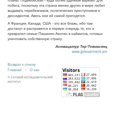
планы, Поднебесная - куда более удачный вариант для
побега, поскольку эта страна менее других в мире любит
выдавать перебежчиков, политических преступников и
диссидентов. Авось они ей самой пригодятся.
А Франция, Канада, США - это все блажь, ибо там
достанут и расправятся в первую очередь те, кто и
превратил семью Пашинян-Акопян в наймитов, готовых
уничтожить собственную страну.
Аствацатур Тер-Товмасянц
www.golosarmenii.am
Возврат к списку
Главная
⋅
О нас
© Сетевой исследовательский
институт