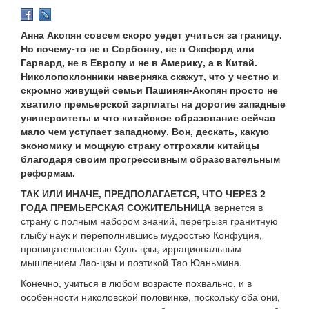
Анна Акопян совсем скоро уедет учиться за границу.
Но почему-то не в Сорбонну, не в Оксфорд или
Гарвард, не в Европу и не в Америку, а в Китай.
Николопоклонники наверняка скажут, что у честно и
скромно живущей семьи Пашинян-Акопян просто не
хватило премьерской зарплаты на дорогие западные
университеты и что китайское образование сейчас
мало чем уступает западному. Вон, дескать, какую
экономику и мощную страну отгрохали китайцы
благодаря своим прогрессивным образовательным
реформам.
ТАК ИЛИ ИНАЧЕ, ПРЕДПОЛАГАЕТСЯ, ЧТО ЧЕРЕЗ 2
ГОДА ПРЕМЬЕРСКАЯ СОЖИТЕЛЬНИЦА
вернется в
страну с полным набором знаний, перегрызя гранитную
глыбу наук и переполнившись мудростью Конфуция,
проницательностью Сунь-цзы, иррациональным
мышлением Лао-цзы и поэтикой Тао Юаньмина.
Конечно, учиться в любом возрасте похвально, и в
особенности николовской половинке, поскольку оба они,