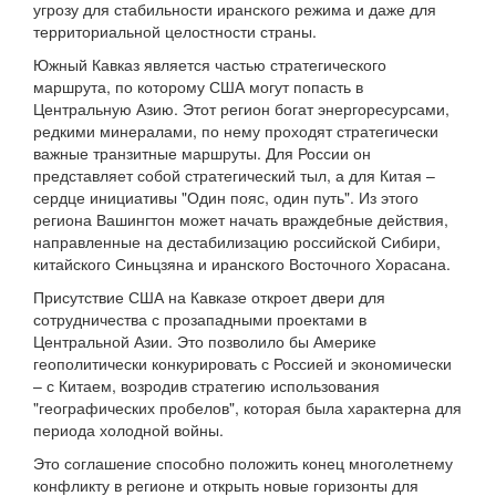
угрозу для стабильности иранского режима и даже для
территориальной целостности страны.
Южный Кавказ является частью стратегического
маршрута, по которому США могут попасть в
Центральную Азию. Этот регион богат энергоресурсами,
редкими минералами, по нему проходят стратегически
важные транзитные маршруты. Для России он
представляет собой стратегический тыл, а для Китая –
сердце инициативы "Один пояс, один путь". Из этого
региона Вашингтон может начать враждебные действия,
направленные на дестабилизацию российской Сибири,
китайского Синьцзяна и иранского Восточного Хорасана.
Присутствие США на Кавказе откроет двери для
сотрудничества с прозападными проектами в
Центральной Азии. Это позволило бы Америке
геополитически конкурировать с Россией и экономически
– с Китаем, возродив стратегию использования
"географических пробелов", которая была характерна для
периода холодной войны.
Это соглашение способно положить конец многолетнему
конфликту в регионе и открыть новые горизонты для