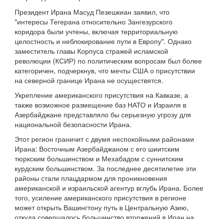
Президент Ирана Масуд Пезешкиан заявил, что
"интересы Тегерана относительно Зангезурского
коридора были учтены, включая территориальную
целостность и неблокирование пути в Европу". Однако
заместитель главы Корпуса стражей исламской
революции (КСИР) по политическим вопросам был более
категоричен, подчеркнув, что мечты США о присутствии
на северной границе Ирана не осуществятся.
Укрепление американского присутствия на Кавказе, а
также возможное размещение баз НАТО и Израиля в
Азербайджане представляло бы серьезную угрозу для
национальной безопасности Ирана.
Этот регион граничит с двумя неспокойными районами
Ирана: Восточным Азербайджаном с его шиитским
тюркским большинством и Мехабадом с суннитским
курдским большинством. За последнее десятилетие эти
районы стали плацдармом для проникновения
американской и израильской агентур вглубь Ирана. Более
того, усиление американского присутствия в регионе
может открыть Вашингтону путь в Центральную Азию,
откуда совершалось большинство вторжений в Иран на