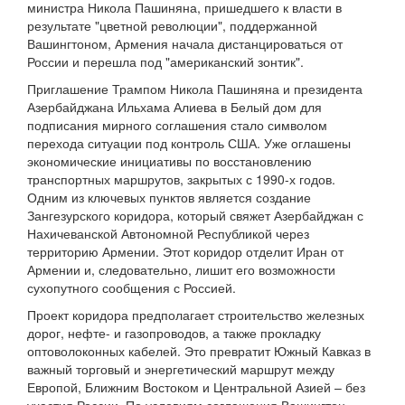
министра Никола Пашиняна, пришедшего к власти в
результате "цветной революции", поддержанной
Вашингтоном, Армения начала дистанцироваться от
России и перешла под "американский зонтик".
Приглашение Трампом Никола Пашиняна и президента
Азербайджана Ильхама Алиева в Белый дом для
подписания мирного соглашения стало символом
перехода ситуации под контроль США. Уже оглашены
экономические инициативы по восстановлению
транспортных маршрутов, закрытых с 1990-х годов.
Одним из ключевых пунктов является создание
Зангезурского коридора, который свяжет Азербайджан с
Нахичеванской Автономной Республикой через
территорию Армении. Этот коридор отделит Иран от
Армении и, следовательно, лишит его возможности
сухопутного сообщения с Россией.
Проект коридора предполагает строительство железных
дорог, нефте- и газопроводов, а также прокладку
оптоволоконных кабелей. Это превратит Южный Кавказ в
важный торговый и энергетический маршрут между
Европой, Ближним Востоком и Центральной Азией – без