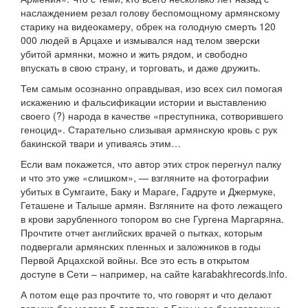
наслаждением резал голову беспомощному армянскому
старику на видеокамеру, обрек на голодную смерть 120
000 людей в Арцахе и измывался над телом зверски
убитой армянки, можно и жить рядом, и свободно
впускать в свою страну, и торговать, и даже дружить.
Тем самым осознанно оправдывая, изо всех сил помогая
искажению и фальсификации истории и выставлению
своего (?) народа в качестве «преступника, сотворившего
геноцид». Старательно слизывая армянскую кровь с рук
бакинской твари и упиваясь этим…
Если вам покажется, что автор этих строк перегнул палку
и что это уже «слишком», — взгляните на фотографии
убитых в Сумгаите, Баку и Мараге, Гадруте и Джермуке,
Геташене и Талыше армян. Взгляните на фото лежащего
в крови зарубленного топором во сне Гургена Маргаряна.
Прочтите отчет английских врачей о пытках, которым
подвергали армянских пленных и заложников в годы
Первой Арцахской войны. Все это есть в открытом
доступе в Сети – например, на сайте karabakhrecords.info.
А потом еще раз прочтите то, что говорят и что делают