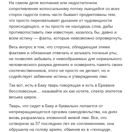
На самом деле молчание или недостаточное
сопротивление колоссальному потоку льющейся со всех
сторон гадости очень часто бывают продиктованы тем,
что просто перехватывает дыхание от чудовищности
происходящего, и ты просто не находишь слов, дабы
противопоставить лжи известную, казалось бы, давно и
всем истину — факты, которые невозможно опровергнуть.
Весь вопрос в том, что сторона, обладающая этими
фактами и обязанная отвечать и затыкать поганые рты,
не позволяя забывать о невообразимых для нормального
человеческого разума деяниях и осквернять память своих
соотечественников, этого не просто не делает, но и
содействует забвению истины и утверждению лжи.
Так вот, есть в Баку тварь говорящая и есть в Ереване
бессловесные… называйте их как хотите, спектр эпитетов
весьма широк.
Тварь, что сидит в Баку и буквально лопается от
непрекращающегося оргазма самодовольства, на днях
вновь разразилась зловонной жижой лжи. Все, что
сотворили за 37 последних лет ее соплеменники, она
обрушила на голову армян, обвинив их в «геноциде,