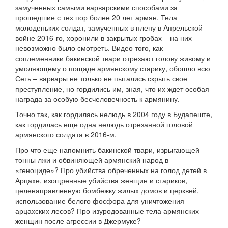
замученных самыми варварскими способами за
прошедшие с тех пор более 20 лет армян. Тела
молоденьких солдат, замученных в плену в Апрельской
войне 2016-го, хоронили в закрытых гробах – на них
невозможно было смотреть. Видео того, как
соплеменники бакинской твари отрезают голову живому и
умоляющему о пощаде армянскому старику, обошло всю
Сеть – варвары не только не пытались скрыть свое
преступление, но гордились им, зная, что их ждет особая
награда за особую бесчеловечность к армянину.
Точно так, как гордилась нелюдь в 2004 году в Будапеште,
как гордилась еще одна нелюдь отрезанной головой
армянского солдата в 2016-м.
Про что еще напомнить бакинской твари, изрыгающей
тонны лжи и обвиняющей армянский народ в
«геноциде»? Про убийства обреченных на голод детей в
Арцахе, изощренные убийства женщин и стариков,
целенаправленную бомбежку жилых домов и церквей,
использование белого фосфора для уничтожения
арцахских лесов? Про изуродованные тела армянских
женщин после агрессии в Джермуке?