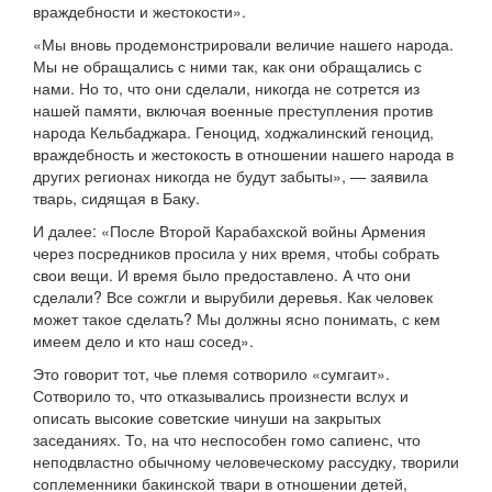
враждебности и жестокости».
«Мы вновь продемонстрировали величие нашего народа.
Мы не обращались с ними так, как они обращались с
нами. Но то, что они сделали, никогда не сотрется из
нашей памяти, включая военные преступления против
народа Кельбаджара. Геноцид, ходжалинский геноцид,
враждебность и жестокость в отношении нашего народа в
других регионах никогда не будут забыты», — заявила
тварь, сидящая в Баку.
И далее: «После Второй Карабахской войны Армения
через посредников просила у них время, чтобы собрать
свои вещи. И время было предоставлено. А что они
сделали? Все сожгли и вырубили деревья. Как человек
может такое сделать? Мы должны ясно понимать, с кем
имеем дело и кто наш сосед».
Это говорит тот, чье племя сотворило «сумгаит».
Сотворило то, что отказывались произнести вслух и
описать высокие советские чинуши на закрытых
заседаниях. То, на что неспособен гомо сапиенс, что
неподвластно обычному человеческому рассудку, творили
соплеменники бакинской твари в отношении детей,