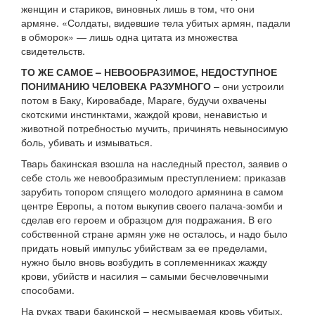
женщин и стариков, виновных лишь в том, что они
армяне. «Солдаты, видевшие тела убитых армян, падали
в обморок» — лишь одна цитата из множества
свидетельств.
ТО ЖЕ САМОЕ – НЕВООБРАЗИМОЕ, НЕДОСТУПНОЕ
ПОНИМАНИЮ ЧЕЛОВЕКА РАЗУМНОГО
– они устроили
потом в Баку, Кировабаде, Мараге, будучи охвачены
скотскими инстинктами, жаждой крови, ненавистью и
животной потребностью мучить, причинять невыносимую
боль, убивать и измываться.
Тварь бакинская взошла на наследный престол, заявив о
себе столь же невообразимым преступлением: приказав
зарубить топором спящего молодого армянина в самом
центре Европы, а потом выкупив своего палача-зомби и
сделав его героем и образцом для подражания. В его
собственной стране армян уже не осталось, и надо было
придать новый импульс убийствам за ее пределами,
нужно было вновь возбудить в соплеменниках жажду
крови, убийств и насилия – самыми бесчеловечными
способами.
На руках твари бакинской – несмываемая кровь убитых,