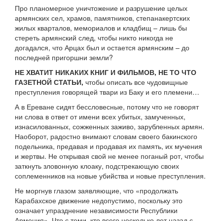
Про планомерное уничтожение и разрушение целых
армянских сел, храмов, памятников, степанакертских
жилых кварталов, мемориалов и кладбищ – лишь бы
стереть армянский след, чтобы никто никогда не
догадался, что Арцах был и остается армянским – до
последней пригоршни земли?
НЕ ХВАТИТ НИКАКИХ КНИГ И ФИЛЬМОВ, НЕ ТО ЧТО
ГАЗЕТНОЙ СТАТЬИ,
чтобы описать все чудовищные
преступления говорящей твари из Баку и его племени…
А в Ереване сидят бессловесные, потому что не говорят
ни слова в ответ от имени всех убитых, замученных,
изнасилованных, сожженных заживо, зарубленных армян.
Наоборот, радостно внимают словам своего бакинского
подельника, предавая и продавая их память, их мучения
и жертвы. Не открывая свой не менее поганый рот, чтобы
заткнуть зловонную клоаку, подстрекающую своих
соплеменников на новые убийства и новые преступления.
Не моргнув глазом заявляющие, что «продолжать
Карабахское движение недопустимо, поскольку это
означает упразднение независимости Республики
Армения». Что с теми, кто всего несколько лет назад с