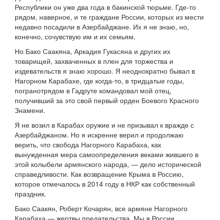
Республики он уже два года в бакинской тюрьме. Где-то
рядом, наверное, и те граждане России, которых из мести
недавно посадили в Азербайджане. Их я не знаю, но,
конечно, сочувствую им и их семьям.
Но Бако Саакяна, Аркадия Гукасяна и других их
товарищей, захваченных в плен для торжества и
издевательств я знаю хорошо. Я неоднократно бывал в
Нагорном Карабахе, где когда-то, в тридцатые годы,
погранотрядом в Гадруте командовал мой отец,
получивший за это свой первый орден Боевого Красного
Знамени.
Я не возил в Карабах оружие и не призывал к вражде с
Азербайджаном. Но я искренне верил и продолжаю
верить, что свобода Нагорного Карабаха, как
вынужденная мера самоопределения веками жившего в
этой колыбели армянского народа, — дело исторической
справедливости. Как возвращение Крыма в Россию,
которое отмечалось в 2014 году в НКР как собственный
праздник.
Бако Саакян, Роберт Кочарян, все армяне Нагорного
Карабаха — жертвы предательства. Мы в России,