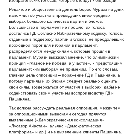
избирательских голосов, которые отойдут к оппозиции.
Редактор и общественный деятель Борис Мурази на днях
напомнил об участии в предыдущих внеочередных
выборах большого количества партий и блоков.
Большинство в парламент не прошло, их голоса
достались ГД. Согласно Избирательному кодексу, голоса,
отданные в поддержку партий и блоков, не преодолевших
проходной порог для избрания в парламент,
распределяются между силами, которые прошли в
парламент. Мурази высказал мнение, что олимпийский
принцип «главное не победа, а участие», к предстоящим
парламентским выборам не применим. По его словам,
главная цель оппозиции – поражение ГД и Пашиняна, а
потому партиям и их блокам следует реально оценить
свои силы, воздержаться от участия в выборах, дабы не
содействовать своим участием воспроизводству ГД и
Пашиняна.
Так должна рассуждать реальная оппозиция, между тем
за оппозиционными вывесками сегодня прячутся
выявленные («Демократическая консолидация»,
«Лусавор Айастан», альянс «Демократическая
платформа» и др.) и не выявленные клиенты Пашиняна.