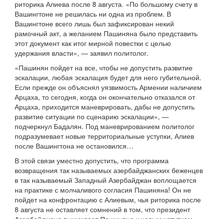
риторика Алиева после 8 августа. «По большому счету в
Вашингтоне не решилась ни одна из проблем. В
Вашингтоне всего лишь был зафиксирован некий
рамочный акт, а желанием Пашиняна было представить
этот документ как итог мирной повестки с целью
удержания власти», — заявил политолог.
«Пашинян пойдет на все, чтобы не допустить развитие
эскалации, любая эскалация будет для него губительной.
Если прежде он объяснял уязвимость Армении наличием
Арцаха, то сегодня, когда он окончательно отказался от
Арцаха, приходится маневрировать, дабы не допустить
развитие ситуации по сценарию эскалации», —
подчеркнул Бадалян. Под маневрированием политолог
подразумевает новые территориальные уступки, Алиев
после Вашингтона не остановился…
В этой связи уместно допустить, что программа
возвращения так называемых азербайджанских беженцев
в так называемый Западный Азербайджан воплощается
на практике с молчаливого согласия Пашиняна! Он не
пойдет на конфронтацию с Алиевым, чья риторика после
8 августа не оставляет сомнений в том, что президент