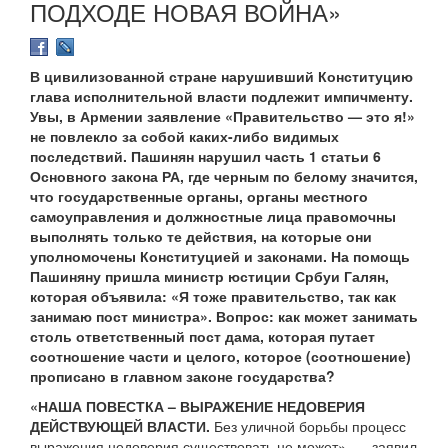
ПОДХОДЕ НОВАЯ ВОЙНА»
В цивилизованной стране нарушивший Конституцию
глава исполнительной власти подлежит импичменту.
Увы, в Армении заявление «Правительство — это я!»
не повлекло за собой каких-либо видимых
последствий. Пашинян нарушил часть 1 статьи 6
Основного закона РА, где черным по белому значится,
что государственные органы, органы местного
самоуправления и должностные лица правомочны
выполнять только те действия, на которые они
уполномочены Конституцией и законами. На помощь
Пашиняну пришла министр юстиции Србуи Галян,
которая объявила: «Я тоже правительство, так как
занимаю пост министра». Вопрос: как может занимать
столь ответственный пост дама, которая путает
соотношение части и целого, которое (соотношение)
прописано в главном законе государства?
«НАША ПОВЕСТКА – ВЫРАЖЕНИЕ НЕДОВЕРИЯ
ДЕЙСТВУЮЩЕЙ ВЛАСТИ.
Без уличной борьбы процесс
выражения недоверия существовать не может», — заявил