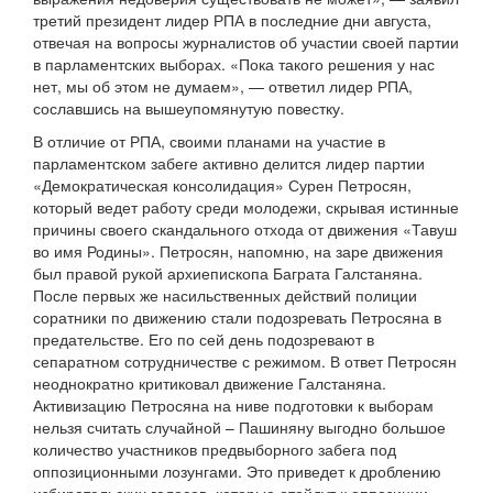
третий президент лидер РПА в последние дни августа,
отвечая на вопросы журналистов об участии своей партии
в парламентских выборах. «Пока такого решения у нас
нет, мы об этом не думаем», — ответил лидер РПА,
сославшись на вышеупомянутую повестку.
В отличие от РПА, своими планами на участие в
парламентском забеге активно делится лидер партии
«Демократическая консолидация» Сурен Петросян,
который ведет работу среди молодежи, скрывая истинные
причины своего скандального отхода от движения «Тавуш
во имя Родины». Петросян, напомню, на заре движения
был правой рукой архиепископа Баграта Галстаняна.
После первых же насильственных действий полиции
соратники по движению стали подозревать Петросяна в
предательстве. Его по сей день подозревают в
сепаратном сотрудничестве с режимом. В ответ Петросян
неоднократно критиковал движение Галстаняна.
Активизацию Петросяна на ниве подготовки к выборам
нельзя считать случайной – Пашиняну выгодно большое
количество участников предвыборного забега под
оппозиционными лозунгами. Это приведет к дроблению