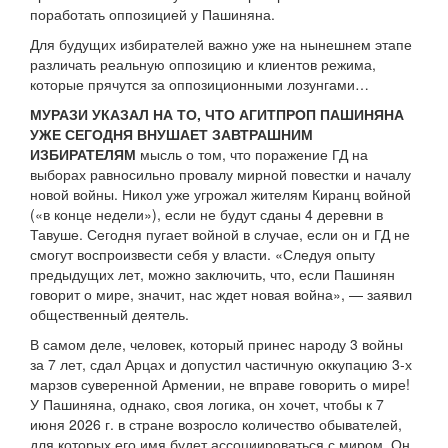
поработать оппозицией у Пашиняна.
Для будущих избирателей важно уже на нынешнем этапе
различать реальную оппозицию и клиентов режима,
которые прячутся за оппозиционными лозунгами…
МУРАЗИ УКАЗАЛ НА ТО, ЧТО АГИТПРОП ПАШИНЯНА
УЖЕ СЕГОДНЯ ВНУШАЕТ ЗАВТРАШНИМ
ИЗБИРАТЕЛЯМ
мысль о том, что поражение ГД на
выборах равносильно провалу мирной повестки и началу
новой войны. Никол уже угрожал жителям Киранц войной
(«в конце недели»), если не будут сданы 4 деревни в
Тавуше. Сегодня пугает войной в случае, если он и ГД не
смогут воспроизвести себя у власти. «Следуя опыту
предыдущих лет, можно заключить, что, если Пашинян
говорит о мире, значит, нас ждет новая война», — заявил
общественный деятель.
В самом деле, человек, который принес народу 3 войны
за 7 лет, сдал Арцах и допустил частичную оккупацию 3-х
марзов суверенной Армении, не вправе говорить о мире!
У Пашиняна, однако, своя логика, он хочет, чтобы к 7
июня 2026 г. в стране возросло количество обывателей,
для которых его имя будет ассоциироваться с миром. Он