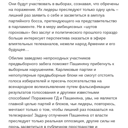
Они будут участвовать в выборах, сознавая, что обречены
на поражение. Их лидеры преследуют только одну цель –
лишний раз заявить о себе и засветиться в амплуа
партийного босса, претендующего на представительство
в парламенте. Не в меру амбициозных «шутов
гороховых» без заслуг и политического прошлого гораздо
больше интересует перспектива оказаться в эфире
влиятельных телеканалов, нежели народ Армении и его
будущее…
Обилие заведомо непроходных участников
предвыборного забега поможет Пашиняну прибегнуть к
выборным нарушениям. Карликовые партии и
непопулярные предвыборные блоки не смогут отстоять
голоса избирателей и пресечь посягательства на
всенародное волеизъявление путем фальсификации
результатов голосования и другими известными
способами! Поражение ГД и Пашиняна, увы, не является
главной целью партий и блоков, чьи лидеры, повторюсь,
мечтают только о том, чтобы лишний раз показаться на
телеэкранах! Задачу отлучения Пашиняна от власти
преследует только реальная оппозиция, другие силы не
прочь засветиться в публичном пространстве и