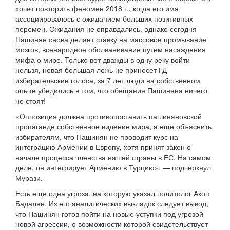
хочет повторить феномен 2018 г., когда его имя
ассоциировалось с ожиданием больших позитивных
перемен. Ожидания не оправдались, однако сегодня
Пашинян снова делает ставку на массовое промывание
мозгов, всенародное оболванивание путем насаждения
мифа о мире. Только вот дважды в одну реку войти
нельзя, новая большая ложь не принесет ГД
избирательские голоса, за 7 лет люди на собственном
опыте убедились в том, что обещания Пашиняна ничего
не стоят!
«Оппозиция должна противопоставить пашиняновской
пропаганде собственное видение мира, а еще объяснить
избирателям, что Пашинян не проводит курс на
интеграцию Армении в Европу, хотя принят закон о
начале процесса членства нашей страны в ЕС. На самом
деле, он интегрирует Армению в Турцию», — подчеркнул
Мурази.
Есть еще одна угроза, на которую указал политолог Акоп
Бадалян. Из его аналитических выкладок следует вывод,
что Пашинян готов пойти на новые уступки под угрозой
новой агрессии, о возможности которой свидетельствует