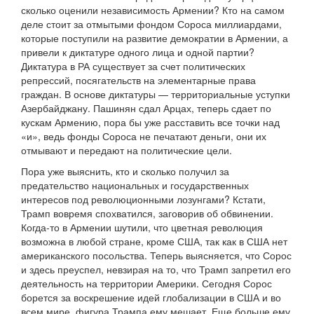
сколько оценили независимость Армении? Кто на самом
деле стоит за отмытыми фондом Сороса миллиардами,
которые поступили на развитие демократии в Армении, а
привели к диктатуре одного лица и одной партии?
Диктатура в РА существует за счет политических
репрессий, посягательств на элементарные права
граждан. В основе диктатуры — территориальные уступки
Азербайджану. Пашинян сдал Арцах, теперь сдает по
кускам Армению, пора бы уже расставить все точки над
«и», ведь фонды Сороса не печатают деньги, они их
отмывают и передают на политические цели.
Пора уже выяснить, кто и сколько получил за
предательство национальных и государственных
интересов под революционными лозунгами? Кстати,
Трамп вовремя спохватился, заговорив об обвинении.
Когда-то в Армении шутили, что цветная революция
возможна в любой стране, кроме США, так как в США нет
американского посольства. Теперь выясняется, что Сорос
и здесь преуспел, невзирая на то, что Трамп запретил его
деятельность на территории Америки. Сегодня Сорос
борется за воскрешение идей глобализации в США и во
всем мире, фигура Трампа ему мешает. Еще больше ему