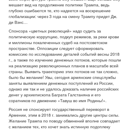
мешает вид на продолжение политики Трампа, ведь
глубоко ошибаются те, кто надеется на воскрешение
глобализации: через 3 года на смену Трампу придет Дж.
ди Вэнс…
Спонсора «цветных революций» надо судить за
политическую коррупцию, подкуп режимов, за реки крови
и миллионы покалеченных судеб на постсоветском
пространстве. Оппозиции следует сформировать
комиссию по исследованию деталей событий весны 2018
г., а также по изучению денежных потоков, которые пошли
на реализацию революционных планов в масштабе всей
страны. Выявить траекторию этих потоков не так сложно,
было бы желание! Увы, сегодня армянские спецслужбы
заняты выявлением денежных поступлений из России,
однако им так и не удалось доказать наличие российских
денег у архиепископа Баграта Галстаняна и его
соратников по движению «Тавуш во имя Родины!».
Россия не спонсирует государственный переворот в
Армении, этим в 2018 г. занимались другие центры силы.
Желание Трампа по поводу обвинений вполне совпадает
с желанием тех, кто хочет знать истинную подоплеку