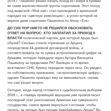
2018 г. Пашинян решил начать поход из Гюмри в Ереван
во главе малочисленной группы соратников. Этот поход
под вывеской «Мой шаг» стал прелюдией к армянской
пародии на «цветную революцию», в успех которой не
верили даже соратники Пашиняна по блоку «Елк».
ДО СИХ ПОР НИКТО НЕ РЕШИЛСЯ ОБОСНОВАТЬ
ОТВЕТ НА ВОПРОС: КТО ЗАПЛАТИЛ ЗА ПРИХОД К
ВЛАСТИ
политической партии, для которой Арцах был
обузой? Сколько стоило отречение от Арцаха
посредством 44-дневной договорной войны, и
соответствовала ли та сумма астрономической цифре на
бумажке, которую передали через Артура Ванецяна
Пашиняну за пределами РА? Ванецян в то время
возглавлял СНБ, бумагу передали через него. Он увидел,
по собственному признанию, «астрономическую цифру»,
однако Пашинян приказал ему не вмешиваться, сказав,
что сам решит вопрос.
Сегодня, когда народ готовится к судьбоносным выборам
2026 г., а главарь правящей верхушки уже провозгласил
последний этап уничтожения Армении как суверенного
государства, самое время вернуться к истокам, чтобы
понять: за сколько был продан Азербайджану Арцах? Во