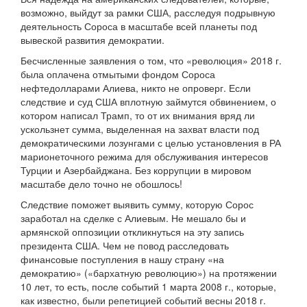
возможно, выйдут за рамки США, расследуя подрывную
деятельность Сороса в масштабе всей планеты под
вывеской развития демократии.
Бесчисленные заявления о том, что «революция» 2018 г.
была оплачена отмытыми фондом Сороса
нефтедолларами Алиева, никто не опроверг. Если
следствие и суд США вплотную займутся обвинением, о
котором написал Трамп, то от их внимания вряд ли
ускользнет сумма, выделенная на захват власти под
демократическими лозунгами с целью установления в РА
марионеточного режима для обслуживания интересов
Турции и Азербайджана. Без коррупции в мировом
масштабе дело точно не обошлось!
Следствие поможет выявить сумму, которую Сорос
заработал на сделке с Алиевым. Не мешало бы и
армянской оппозиции откликнуться на эту запись
президента США. Чем не повод расследовать
финансовые поступления в нашу страну «на
демократию» («бархатную революцию») на протяжении
10 лет, то есть, после событий 1 марта 2008 г., которые,
как известно, были репетицией событий весны 2018 г.