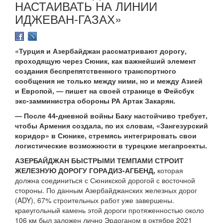
НАСТАИВАТЬ НА ЛИНИИ
ИДЖЕВАН-ГАЗАХ»
«Турция и Азербайджан рассматривают дорогу,
проходящую через Сюник, как важнейший элемент
создания беспрепятственного транспортного
сообщения не только между ними, но и между Азией
и Европой, — пишет на своей странице в Фейсбук
экс-замминистра обороны РА Артак Закарян.
— После 44-дневной войны Баку настойчиво требует,
чтобы Армения создала, по их словам, «Зангезурский
коридор» в Сюнике, стремясь интегрировать свои
логистические возможности в турецкие мегапроекты.
АЗЕРБАЙДЖАН БЫСТРЫМИ ТЕМПАМИ СТРОИТ
ЖЕЛЕЗНУЮ ДОРОГУ ГОРАДИЗ-АГБЕНД,
которая
должна соединиться с Сюникской дорогой с восточной
стороны. По данным Азербайджанских железных дорог
(ADY), 67% строительных работ уже завершены.
краеугольный камень этой дороги протяженностью около
106 км был заложен лично Эрдоганом в октябре 2021