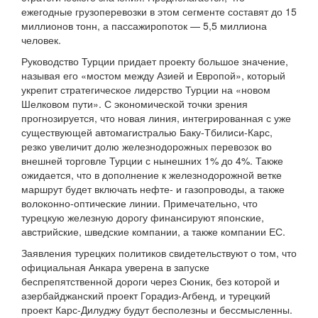
ежегодные грузоперевозки в этом сегменте составят до 15
миллионов тонн, а пассажиропоток — 5,5 миллиона
человек.
Руководство Турции придает проекту большое значение,
называя его «мостом между Азией и Европой», который
укрепит стратегическое лидерство Турции на «новом
Шелковом пути». С экономической точки зрения
прогнозируется, что новая линия, интегрированная с уже
существующей автомагистралью Баку-Тбилиси-Карс,
резко увеличит долю железнодорожных перевозок во
внешней торговле Турции с нынешних 1% до 4%. Также
ожидается, что в дополнение к железнодорожной ветке
маршрут будет включать нефте- и газопроводы, а также
волоконно-оптические линии. Примечательно, что
турецкую железную дорогу финансируют японские,
австрийские, шведские компании, а также компании ЕС.
Заявления турецких политиков свидетельствуют о том, что
официальная Анкара уверена в запуске
беспрепятственной дороги через Сюник, без которой и
азербайджанский проект Горадиз-Агбенд, и турецкий
проект Карс-Дилуджу будут бесполезны и бессмысленны.