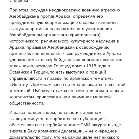
Индианы…
При этом, осуждая неоднократную военную агрессию
Азербайджана против Арцаха, определяя его
принудительную деарменизацию словом «геноцид»,
выступая против последовательного уничтожения
Азербайджаном армянского (христианского)
исторического, религиозного, культурного наследия в
Арцахе, призывая Азербайджан к освобождению
армянских военнопленных, экс-руководителей Арцаха,
удерживаемых в азербайджанских тюрьмах армянских
заложников, осуждая Геноцид армян 1915 года в
Османской Турции, то есть выступая с позиций
справедливости и правды по армянской тематике,
«Институт Лемкина» вовсе не ограничивается лишь этой
тематикой. Публикуя отчеты по всем горящим точкам и
конфликтам, привлекая к ним внимание мировой
общественности.
И разве полная злобы, ненависти к армянам,
вышеупомянутая оскорбительная публикация,
облетевшая все азербайджанские СМИ аккурат в ходе
визита в Баку армянской делегации, – не очередное
доказательство тому, что на самом деле нет никакого