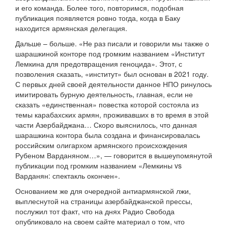
и его команда. Более того, повторимся, подобная
публикация появляется ровно тогда, когда в Баку
находится армянская делегация.
Дальше – больше. «Не раз писали и говорили мы также о
шарашкиной конторе под громким названием «Институт
Лемкина для предотвращения геноцида». Этот, с
позволения сказать, «институт» был основан в 2021 году.
С первых дней своей деятельности данное НПО ринулось
имитировать бурную деятельность, главная, если не
сказать «единственная» повестка которой состояла из
темы карабахских армян, проживавших в то время в этой
части Азербайджана… Скоро выяснилось, что данная
шарашкина контора была создана и финансировалась
российским олигархом армянского происхождения
Рубеном Варданяном…», — говорится в вышеупомянутой
публикации под громким названием «Лемкины vs
Варданян: спектакль окончен».
Основанием же для очередной антиармянской лжи,
выплеснутой на страницы азербайджанской прессы,
послужил тот факт, что на днях Радио Свобода
опубликовало на своем сайте материал о том, что