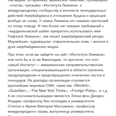
, отчетах, призывах «Института Лемкина» к
международному сообществу в контексте геноцидальных
действий Азербайджана в отношении Арцаха и арцахцев
вообще ни слова. У семьи Лемкина нет никаких претензий
по этому поводу. И тем более нет никаких требований к
«варданяновской шайке прекратить использовать имя
Рафаэля Лемкина», как пишет азербайджанский ресурс.
Мерзейшая, чудовищная, отвратительная ложь – вполне в
духе азербайджанских медиа.
При этом, если вы зайдете на сайт «Института Лемкина»
или хотя бы в ту же Википедию, то прочтете, что этот
самый Институт — американская неправительственная
организация, специализирующаяся в области изучения,
предупреждения и предотвращения этнических чисток и
геноцидов. На доклады организации ссылаются
крупнейшие мировые СМИ, такие как «Reuters»,
«Guardian», «The New York Times», «Foreign Policy», и т.д.
А ее соосновательницами являются Элиза фон Джоден-
Форджи, профессор Кин колледжа и университета
Стоктон и Ирене Виктория Массимино, профессор
международного права, выпускница университета