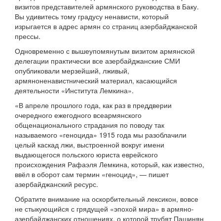
визитов представителей армянского руководства в Баку.
Вы удивитесь тому градусу ненависти, который
изрыгается в адрес армян со страниц азербайджанской
прессы.
Одновременно с вышеупомянутым визитом армянской
делегации практически все азербайджанские СМИ
опубликовали мерзейший, лживый,
армяноненавистнический материал, касающийся
деятельности «Института Лемкина».
«В апреле прошлого года, как раз в преддверии
очередного ежегодного всеармянского
общенационального страдания по поводу так
называемого «геноцида» 1915 года мы разоблачили
целый каскад лжи, выстроенной вокруг имени
выдающегося польского юриста еврейского
происхождения Рафаэля Лемкина, который, как известно,
ввёл в оборот сам термин «геноцид», — пишет
азербайджанский ресурс.
Обратите внимание на оскорбительный лексикон, вовсе
не стыкующийся с грядущей «эпохой мира» в армяно-
азербайджанских отношениях, о которой трубят Пашинян