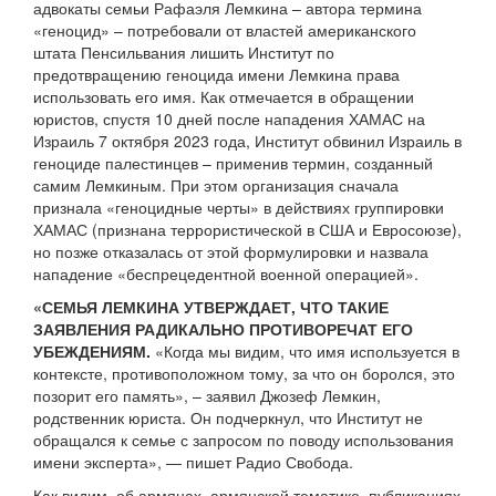
адвокаты семьи Рафаэля Лемкина – автора термина
«геноцид» – потребовали от властей американского
штата Пенсильвания лишить Институт по
предотвращению геноцида имени Лемкина права
использовать его имя. Как отмечается в обращении
юристов, спустя 10 дней после нападения ХАМАС на
Израиль 7 октября 2023 года, Институт обвинил Израиль в
геноциде палестинцев – применив термин, созданный
самим Лемкиным. При этом организация сначала
признала «геноцидные черты» в действиях группировки
ХАМАС (признана террористической в США и Евросоюзе),
но позже отказалась от этой формулировки и назвала
нападение «беспрецедентной военной операцией».
«СЕМЬЯ ЛЕМКИНА УТВЕРЖДАЕТ, ЧТО ТАКИЕ
ЗАЯВЛЕНИЯ РАДИКАЛЬНО ПРОТИВОРЕЧАТ ЕГО
УБЕЖДЕНИЯМ.
«Когда мы видим, что имя используется в
контексте, противоположном тому, за что он боролся, это
позорит его память», – заявил Джозеф Лемкин,
родственник юриста. Он подчеркнул, что Институт не
обращался к семье с запросом по поводу использования
имени эксперта», — пишет Радио Свобода.
Как видим, об армянах, армянской тематике, публикациях