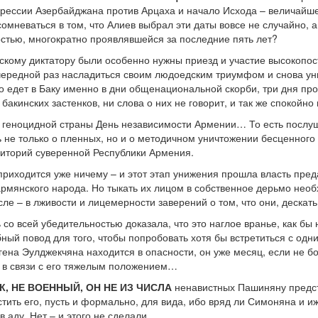
грессии Азербайджана против Арцаха и начало Исхода – величайш
омневаться в том, что Алиев выбрал эти даты вовсе не случайно, 
стью, многократно проявлявшейся за последние пять лет?
инскому диктатору были особенно нужны приезд и участие высокопо
чередной раз насладиться своим людоедским триумфом и снова ун
о едет в Баку именно в дни общенациональной скорби, три дня пров
бакинских застенков, ни слова о них не говорит, и так же спокойно
це геноцидной страны День независимости Армении… То есть посл
ь не только о пленных, но и о методичном уничтожении бесценного
риторий суверенной Республики Армения.
 приходится уже ничему – и этот этап унижения прошла власть пре
рмянского народа. Но тыкать их лицом в собственное дерьмо необх
сле – в лживости и лицемерности заверений о том, что они, деска
 со всей убедительностью доказала, что это наглое вранье, как б
ный повод для того, чтобы попробовать хотя бы встретиться с одни
игена Эулджекчяна находится в опасности, он уже месяц, если не б
 в связи с его тяжелым положением…
, НЕ ВОЕННЫЙ, ОН НЕ ИЗ ЧИСЛА
ненавистных Пашиняну предст
ить его, пусть и формально, для вида, ибо вряд ли Симоняна и иж
 аду. Нет – и этого не сделали.