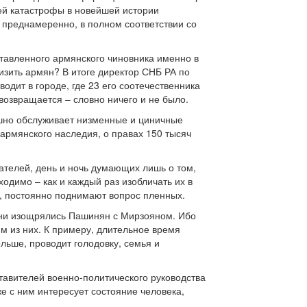
ей катастрофы в новейшей истории
а преднамеренно, в полном соответствии со
ставленного армянского чиновника именно в
изить армян? В итоге директор СНБ РА по
одит в городе, где 23 его соотечественника
 возвращается – словно ничего и не было.
ушно обслуживает низменные и циничные
 армянского наследия, о правах 150 тысяч
дателей, день и ночь думающих лишь о том,
одимо – как и каждый раз изобличать их в
ть, постоянно поднимают вопрос пленных.
ы ни изощрялись Пашинян с Мирзояном. Ибо
м из них. К примеру, длительное время
ольше, проводит голодовку, семья и
авителей военно-политического руководства
е с ним интересует состояние человека,