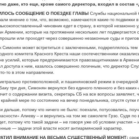
но даже, кто еще, кроме самого директора, входил в состав 
ВИЛОСЬ СООБЩЕНИЕ О ПОЕЗДКЕ ГЛАВЫ
Службы национальной б
али мнение о том, что, возможно, намечаются какие-то подвижки 
ысокопоставленный чиновник едет в страну, в которой незаконно у
н Армении, которые на протяжении нескольких лет подвергаются
прошли или проходят через совершенно незаконные суды и приго
 Симонян может встретиться с заключенными, подкреплялось тем ф
дного комитета Красного Креста наши соотечественники оказалис
оне усилий, которые предпринимаются правозащитниками в Армени
нал доступа к ним, казалось совершенно логичным, что директор С
что-то в этом направлении.
метрально противоположной, и пашиняновский режим в очередной р
Баку три дня, Симонян вернулся без единого пленного и без каки
ит о содержании визита, секретарь СБ на все вопросы заявляет, чт
о крайней мере по состоянию на вечер понедельника, спустя сутки
 и дальше, потому что ничего не было: поехали, потусовались, по
сности» Алиеву – и вернулись на том же самолете Грзо. Судя по в
ет, потому что такой задачи – не говоря уже об условии участия – 
нные — задачи этой власти носят антиармянский характер.
РАТИЛ ВНИМАНИЕ НА ВЕСЬМА СУЩЕСТВЕННЫЙ МОМЕНТ:
срок