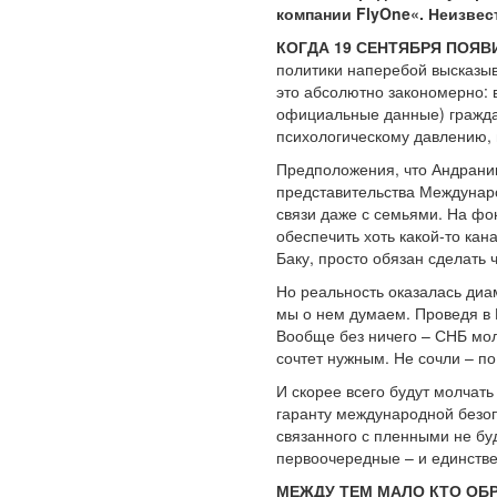
компании FlyOne«. Неизвест
КОГДА 19 СЕНТЯБРЯ ПОЯ
политики наперебой высказыв
это абсолютно закономерно: в
официальные данные) гражда
психологическому давлению, 
Предположения, что Андраник
представительства Междунаро
связи даже с семьями. На ф
обеспечить хоть какой-то ка
Баку, просто обязан сделать 
Но реальность оказалась диа
мы о нем думаем. Проведя в 
Вообще без ничего – СНБ молч
сочтет нужным. Не сочли – п
И скорее всего будут молчать
гаранту международной безопа
связанного с пленными не буд
первоочередные – и единстве
МЕЖДУ ТЕМ МАЛО КТО ОБ