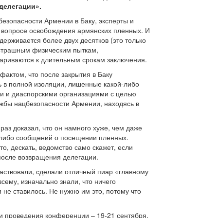
«делегации».
езопасности Армении в Баку, эксперты и
в вопросе освобождения армянских пленных. И
держивается более двух десятков (это только
 страшным физическим пыткам,
вариваются к длительным срокам заключения.
актом, что после закрытия в Баку
ь в полной изоляции, лишенные какой-либо
и и диаспорскими организациями с целью
лужбы нацбезопасности Армении, находясь в
аз доказал, что он намного хуже, чем даже
х-либо сообщений о посещении пленных.
о, дескать, ведомство само скажет, если
 после возвращения делегации.
участвовали, сделали отличный пиар «главному
сему, изначально знали, что ничего
и не ставилось. Не нужно им это, потому что
и проведения конференции – 19-21 сентября.