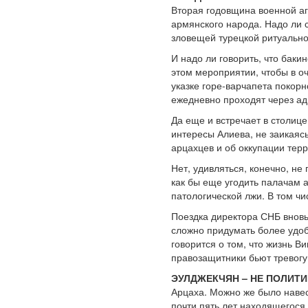
Вторая годовщина военной а
армянского народа. Надо ли с
зловещей турецкой ритуально
И надо ли говорить, что бак
этом мероприятии, чтобы в о
указке горе-варчапета покорн
ежедневно проходят через ад 
Да еще и встречает в столи
интересы Алиева, не заикаяс
арцахцев и об оккупации тер
Нет, удивляться, конечно, не
как бы еще угодить палачам а
патологической лжи. В том чи
Поездка директора СНБ вновь
сложно придумать более удоб
говорится о том, что жизнь В
правозащитники бьют тревогу
ЭУЛДЖЕКЧЯН – НЕ ПОЛИТИК
Арцаха. Можно же было навест
почти пять лет находящегося в