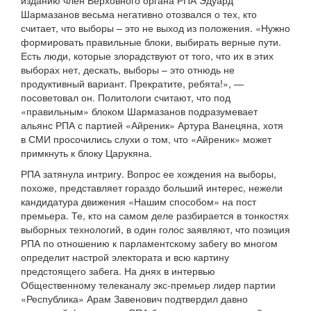
изданию член Верховного органа РПА Эдуард
Шармазанов весьма негативно отозвался о тех, кто
считает, что выборы – это не выход из положения. «Нужно
формировать правильные блоки, выбирать верные пути.
Есть люди, которые злорадствуют от того, что их в этих
выборах нет, дескать, выборы – это отнюдь не
продуктивный вариант. Прекратите, ребята!», —
посоветовал он. Политологи считают, что под
«правильным» блоком Шармазанов подразумевает
альянс РПА с партией «Айреник» Артура Ванецяна, хотя
в СМИ просочились слухи о том, что «Айреник» может
примкнуть к блоку Царукяна.
РПА затянула интригу. Вопрос ее хождения на выборы,
похоже, представляет гораздо больший интерес, нежели
кандидатура движения «Нашим способом» на пост
премьера. Те, кто на самом деле разбирается в тонкостях
выборных технологий, в один голос заявляют, что позиция
РПА по отношению к парламентскому забегу во многом
определит настрой электората и всю картину
предстоящего забега. На днях в интервью
Общественному телеканалу экс-премьер лидер партии
«Республика» Арам Завенович подтвердил давно