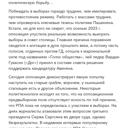
политическую борьбу…
Побеждать в выборах гораздо труднее, чем имитировать
противостояние режиму. Работать с массами труднее,
чем опровергать ключевые тезисы политики Пашиняна.
Кстати, ни для кого не секрет, что осенью 2023 г.
оппозиция упустила реальную возможность выиграть
выборы в совет столицы. Главная причина поражения
сводится к агитации в духе прошлого века, а потому часть
голосов, отданных против ГД, отошла к маргинальной
силе под названием «Голос общества», чей лидер Вардан
Гукасян («Дог») принял в составе совета решение
поддержать кандидатуру Авиняна.
Сегодня оппозиция демонстрирует явную попытку
наступить на старые грабли, впрочем, у нынешней
стагнации есть и другое объяснение. Некоторые
политтехнологи исходят из того, что на оппозиционном
предвыборном поле отсутствует ясность по той причине,
что РПА пока не определилась с участием в выборах. На
днях журналисты атаковали этим вопросом третьего
президента Сержа Саргсяна во дворе суда, однако
безрезультатно. В недавнем интервью популярному