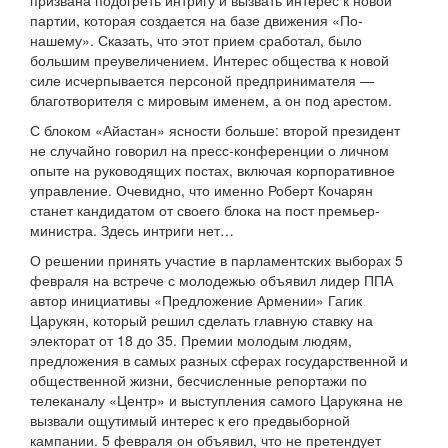
призвана подогреть интригу и вызвать интерес к новой
партии, которая создается на базе движения «По-
нашему». Сказать, что этот прием сработал, было
большим преувеличением. Интерес общества к новой
силе исчерпывается персоной предпринимателя —
благотворителя с мировым именем, а он под арестом.
С блоком «Айастан» ясности больше: второй президент
не случайно говорил на пресс-конференции о личном
опыте на руководящих постах, включая корпоративное
управление. Очевидно, что именно Роберт Кочарян
станет кандидатом от своего блока на пост премьер-
министра. Здесь интриги нет…
О решении принять участие в парламентских выборах 5
февраля на встрече с молодежью объявил лидер ППА
автор инициативы «Предложение Армении» Гагик
Царукян, который решил сделать главную ставку на
электорат от 18 до 35. Премии молодым людям,
предложения в самых разных сферах государственной и
общественной жизни, бесчисленные репортажи по
телеканалу «Центр» и выступления самого Царукяна не
вызвали ощутимый интерес к его предвыборной
кампании. 5 февраля он объявил, что не претендует