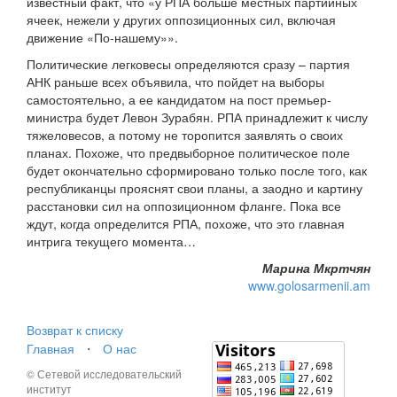
известный факт, что «у РПА больше местных партийных
ячеек, нежели у других оппозиционных сил, включая
движение «По-нашему»».
Политические легковесы определяются сразу – партия
АНК раньше всех объявила, что пойдет на выборы
самостоятельно, а ее кандидатом на пост премьер-
министра будет Левон Зурабян. РПА принадлежит к числу
тяжеловесов, а потому не торопится заявлять о своих
планах. Похоже, что предвыборное политическое поле
будет окончательно сформировано только после того, как
республиканцы прояснят свои планы, а заодно и картину
расстановки сил на оппозиционном фланге. Пока все
ждут, когда определится РПА, похоже, что это главная
интрига текущего момента…
Марина Мкртчян
www.golosarmenii.am
Возврат к списку
Главная
⋅
О нас
© Сетевой исследовательский
институт