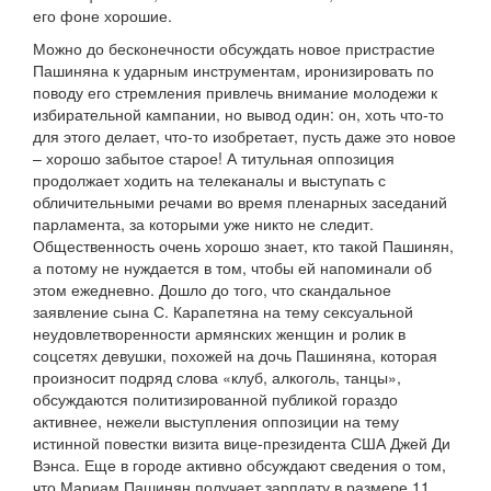
его фоне хорошие.
Можно до бесконечности обсуждать новое пристрастие
Пашиняна к ударным инструментам, иронизировать по
поводу его стремления привлечь внимание молодежи к
избирательной кампании, но вывод один: он, хоть что-то
для этого делает, что-то изобретает, пусть даже это новое
– хорошо забытое старое! А титульная оппозиция
продолжает ходить на телеканалы и выступать с
обличительными речами во время пленарных заседаний
парламента, за которыми уже никто не следит.
Общественность очень хорошо знает, кто такой Пашинян,
а потому не нуждается в том, чтобы ей напоминали об
этом ежедневно. Дошло до того, что скандальное
заявление сына С. Карапетяна на тему сексуальной
неудовлетворенности армянских женщин и ролик в
соцсетях девушки, похожей на дочь Пашиняна, которая
произносит подряд слова «клуб, алкоголь, танцы»,
обсуждаются политизированной публикой гораздо
активнее, нежели выступления оппозиции на тему
истинной повестки визита вице-президента США Джей Ди
Вэнса. Еще в городе активно обсуждают сведения о том,
что Мариам Пашинян получает зарплату в размере 11