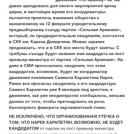
давно арендовало для своего мероприятия арену
цирка, в настоящее время его координаторы
пытаются привлечь внимание общества к
назначенному на 12 февраля учредительному
предвыборному съезду партии «Сильная Армения»,
который, по предварительным сведениям, состоится
в СКК им. Карена Демирчяна. Можно заранее
предсказать, что и в СКК все места будут заняты. С
трибуны съезда будет названо имя кандидата на пост
премьер-министра от партии «Сильная Армения». На
днях в СМИ просочились сведения, что этим
кандидатом, возможно, будет не координатор
движения племянник Самвела Карапетяна Нарек.
Ранее все прогнозы сводились к его кандидатуре.
Самвел Карапетян уже 8 месяцев под арестом, а
движение, как уже неоднократно сообщалось, весьма
далеко от того, чтобы претендовать на роль
бесспорного фаворита парламентской гонки.
НЕ ИСКЛЮЧЕНО, ЧТО ОРГАНИЗОВАННАЯ УТЕЧКА О
ТОМ, ЧТО НАРЕК КАРАПЕТЯН, ВОЗМОЖНО, НЕ БУДЕТ
КАНДИДАТОМ
от партии на пост премьер-министра,