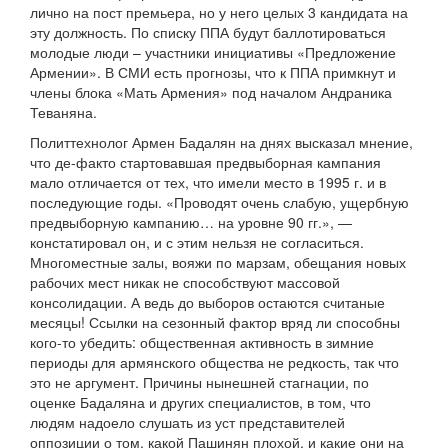
лично на пост премьера, но у него целых 3 кандидата на
эту должность. По списку ППА будут баллотироваться
молодые люди – участники инициативы «Предложение
Армении». В СМИ есть прогнозы, что к ППА примкнут и
члены блока «Мать Армения» под началом Андраника
Теваняна.
Политтехнолог Армен Бадалян на днях высказал мнение,
что де-факто стартовавшая предвыборная кампания
мало отличается от тех, что имели место в 1995 г. и в
последующие годы. «Проводят очень слабую, ущербную
предвыборную кампанию… на уровне 90 гг.», —
констатировал он, и с этим нельзя не согласиться.
Многоместные залы, вояжи по марзам, обещания новых
рабочих мест никак не способствуют массовой
консолидации. А ведь до выборов остаются считаные
месяцы! Ссылки на сезонный фактор вряд ли способны
кого-то убедить: общественная активность в зимние
периоды для армянского общества не редкость, так что
это не аргумент. Причины нынешней стагнации, по
оценке Бадаляна и других специалистов, в том, что
людям надоело слушать из уст представителей
оппозиции о том, какой Пашинян плохой, и какие они на