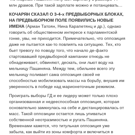
млн драмов. При такой зарплате можно и потанцевать…
КОЧАРЯН СКАЗАЛ О 3-4-х ПРЕДВЫБОРНЫХ БЛОКАХ,
НА ПРЕДВЫБОРНОМ ПОЛЕ ПОЯВИЛИСЬ НОВЫЕ
ИМЕНА
(Арман Татоян, Нина Карапетянц и др.), однако
говорить об общественном интересе к парламентской
гонке, увы, не приходится. Примечательно, что оппозиция
даже не пытается как-то повлиять на ситуацию. Тех, кто
бьет тревогу по поводу того, что начало де-факто
стартовавшей предвыборной кампании отнюдь не
обнадеживает, обвиняют, дескать, они льют воду на
мельницу Пашиняна. Между тем, обильнее всего эту
мельницу поливает сама оппозиция своей не
способностью мобилизовать массы на борьбу, внушив им
уверенность в победе над марионеточным режимом.
Проиграть выборы ГД и ее лидеру может только плохо
организованная и недееспособная оппозиция, которая
основательно замкнулась на себе и дистанцировалась от
масс. Такой оппозиции остается лишь упиваться
собственной неотразимостью и ругать Пашиняна.
Временами кажется, что титульная оппозиция уже
забыла, как выйти из зоны комфорта и включиться в