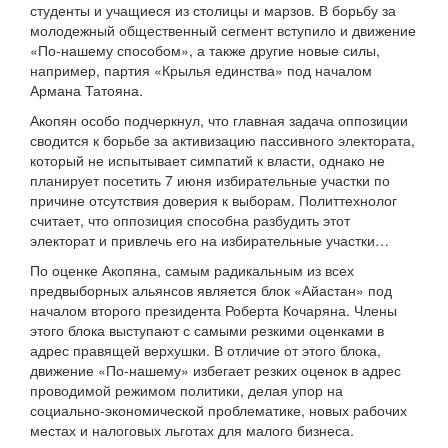
студенты и учащиеся из столицы и марзов. В борьбу за
молодежный общественный сегмент вступило и движение
«По-нашему способом», а также другие новые силы,
например, партия «Крылья единства» под началом
Армана Татояна.
Акопян особо подчеркнул, что главная задача оппозиции
сводится к борьбе за активизацию пассивного электората,
который не испытывает симпатий к власти, однако не
планирует посетить 7 июня избирательные участки по
причине отсутствия доверия к выборам. Политтехнолог
считает, что оппозиция способна разбудить этот
электорат и привлечь его на избирательные участки…
По оценке Акопяна, самым радикальным из всех
предвыборных альянсов является блок «Айастан» под
началом второго президента Роберта Кочаряна. Члены
этого блока выступают с самыми резкими оценками в
адрес правящей верхушки. В отличие от этого блока,
движение «По-нашему» избегает резких оценок в адрес
проводимой режимом политики, делая упор на
социально-экономической проблематике, новых рабочих
местах и налоговых льготах для малого бизнеса.