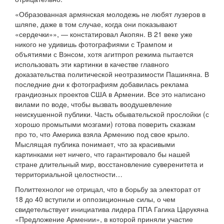
«Образованная армянская молодежь не любят лузеров в
шляпе, даже в том случае, когда они показывают
«сердечки»», — констатировал Акопян. В 21 веке уже
никого не удивишь фотографиями с Трампом и
объятиями с Вэнсом, хотя агитпроп режима пытается
использовать эти картинки в качестве главного
доказательства политической неотразимости Пашиняна. В
последние дни к фотографиям добавилась реклама
грандиозных проектов США в Армении. Все это написано
вилами по воде, чтобы вызвать воодушевление
неискушенной публики. Часть обывательской прослойки (с
хорошо промытыми мозгами) готова поверить сказкам
про то, что Америка взяла Армению под свое крыло.
Мыслящая публика понимает, что за красивыми
картинками нет ничего, что гарантировало бы нашей
стране длительный мир, восстановление суверенитета и
территориальной целостности…
Политтехнолог не отрицал, что в борьбу за электорат от
18 до 40 вступили и оппозиционные силы, о чем
свидетельствует инициатива лидера ППА Гагика Царукяна
«Предложение Армении», в которой приняли участие