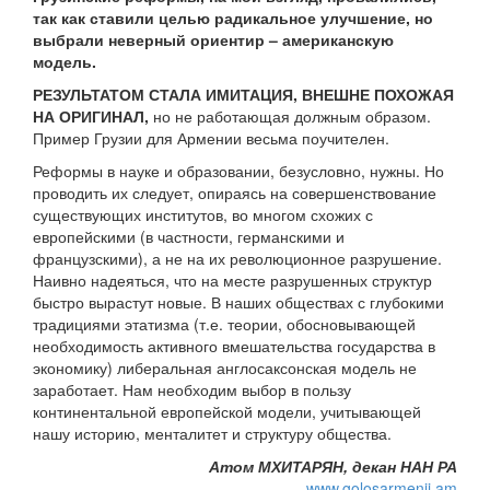
так как ставили целью радикальное улучшение, но
выбрали неверный ориентир – американскую
модель.
РЕЗУЛЬТАТОМ СТАЛА ИМИТАЦИЯ, ВНЕШНЕ ПОХОЖАЯ
НА ОРИГИНАЛ,
но не работающая должным образом.
Пример Грузии для Армении весьма поучителен.
Реформы в науке и образовании, безусловно, нужны. Но
проводить их следует, опираясь на совершенствование
существующих институтов, во многом схожих с
европейскими (в частности, германскими и
французскими), а не на их революционное разрушение.
Наивно надеяться, что на месте разрушенных структур
быстро вырастут новые. В наших обществах с глубокими
традициями этатизма (т.е. теории, обосновывающей
необходимость активного вмешательства государства в
экономику) либеральная англосаксонская модель не
заработает. Нам необходим выбор в пользу
континентальной европейской модели, учитывающей
нашу историю, менталитет и структуру общества.
Атом МХИТАРЯН, декан НАН РА
www.golosarmenii.am