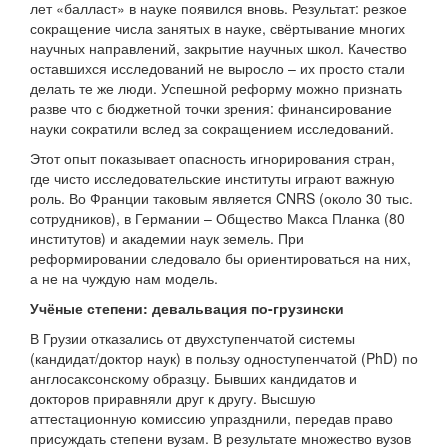
лет «балласт» в науке появился вновь. Результат: резкое
сокращение числа занятых в науке, свёртывание многих
научных направлений, закрытие научных школ. Качество
оставшихся исследований не выросло – их просто стали
делать те же люди. Успешной реформу можно признать
разве что с бюджетной точки зрения: финансирование
науки сократили вслед за сокращением исследований.
Этот опыт показывает опасность игнорирования стран,
где чисто исследовательские институты играют важную
роль. Во Франции таковым является CNRS (около 30 тыс.
сотрудников), в Германии – Общество Макса Планка (80
институтов) и академии наук земель. При
реформировании следовало бы ориентироваться на них,
а не на чуждую нам модель.
Учёные степени: девальвация по-грузински
В Грузии отказались от двухступенчатой системы
(кандидат/доктор наук) в пользу одноступенчатой (PhD) по
англосаксонскому образцу. Бывших кандидатов и
докторов приравняли друг к другу. Высшую
аттестационную комиссию упразднили, передав право
присуждать степени вузам. В результате множество вузов