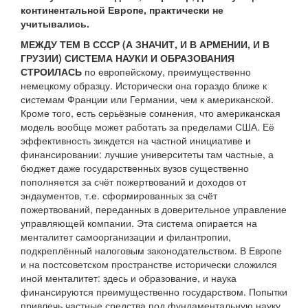
континентальной Европе, практически не
учитывались.
МЕЖДУ ТЕМ В СССР (А ЗНАЧИТ, И В АРМЕНИИ, И В
ГРУЗИИ) СИСТЕМА НАУКИ И ОБРАЗОВАНИЯ
СТРОИЛАСЬ
по европейскому, преимущественно
немецкому образцу. Исторически она гораздо ближе к
системам Франции или Германии, чем к американской.
Кроме того, есть серьёзные сомнения, что американская
модель вообще может работать за пределами США. Её
эффективность зиждется на частной инициативе и
финансировании: лучшие университеты там частные, а
бюджет даже государственных вузов существенно
пополняется за счёт пожертвований и доходов от
эндаументов, т.е. сформированных за счёт
пожертвований, переданных в доверительное управление
управляющей компании. Эта система опирается на
менталитет самоорганизации и филантропии,
подкреплённый налоговым законодательством. В Европе
и на постсоветском пространстве исторически сложился
иной менталитет: здесь и образование, и наука
финансируются преимущественно государством. Попытки
привлечь частные средства под фундаментальную науку