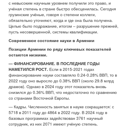
с невысоким научным уровнем получили это право, и
учёная степень в стране быстро обесценилась. Сегодня
грузинские учёные, говоря о степени коллеги,
обязательно уточняют, когда и где она была получена.
Целью было подражание, итогом – разрушение прежней,
пусть несовершенной, системы квалификации.
Современное состояние науки в Армении
Позиции Армении по ряду ключевых показателей
остаются низкими.
— ФИНАНСИРОВАНИЕ. В ПОСЛЕДНИЕ ГОДЫ
НАМЕТИЛСЯ РОСТ.
Если в 2015-2021 годах
финансирование науки составляло 0.24-0.28% ВВП, то в
2022 году оно выросло до 0.38% ВВП (около 29.8 млрд
драмов). Однако в 2024 году этот показатель вновь
снизился до 0.36% ВВП, что недостаточно по сравнению
со странами Восточной Европы.
— Кадры. Численность занятых в науке сокращается: с
5718 в 2011 году до 4864 в 2022 году. В 2024 году в
базовых программах задействован 3761 научный
сотрудник, из них 2071 имеют учёную степень.