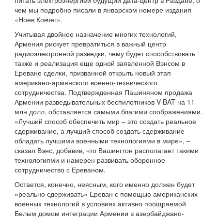
питать электроэнергией будущий дата-центр в Раздане, о
чем мы подробно писали в январском номере издания
«Ноев Ковчег».
Учитывая двойное назначение многих технологий,
Армения рискует превратиться в важный центр
радиоэлектронной разведки, чему будет способствовать
также и реализация еще одной заявленной Вэнсом в
Ереване сделки, призванной открыть новый этап
американо-армянского военно-технического
сотрудничества. Подтвержденная Пашиняном продажа
Армении разведывательных беспилотников V-BAT на 11
млн долл. обставляется самыми благими соображениями.
«Лучший способ обеспечить мир – это создать реальное
сдерживание, а лучший способ создать сдерживание –
обладать лучшими военными технологиями в мире», –
сказал Вэнс, добавив, что Вашингтон располагает такими
технологиями и намерен развивать оборонное
сотрудничество с Ереваном.
Остается, конечно, неясным, кого именно должен будет
«реально сдерживать» Ереван с помощью американских
военных технологий в условиях активно поощряемой
Белым домом интеграции Армении в азербайджано-