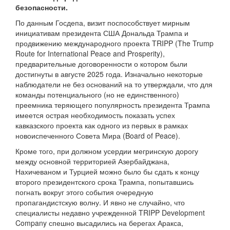
безопасности.
По данным Госдепа, визит поспособствует мирным
инициативам президента США Дональда Трампа и
продвижению международного проекта TRIPP (The Trump
Route for International Peace and Prosperity),
предварительные договоренности о котором были
достигнуты в августе 2025 года. Изначально некоторые
наблюдатели не без оснований на то утверждали, что для
команды потенциального (но не единственного)
преемника теряющего популярность президента Трампа
имеется острая необходимость показать успех
кавказского проекта как одного из первых в рамках
новоиспеченного Совета Мира (Board of Peace).
Кроме того, при должном усердии мегринскую дорогу
между основной территорией Азербайджана,
Нахичеваном и Турцией можно было бы сдать к концу
второго президентского срока Трампа, попытавшись
погнать вокруг этого события очередную
пропагандистскую волну. И явно не случайно, что
специалисты недавно учрежденной TRIPP Development
Company спешно высадились на берегах Аракса,