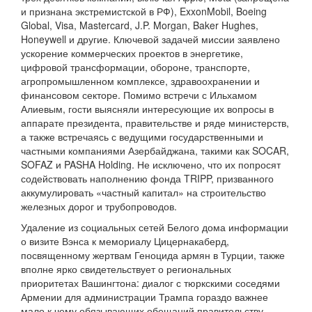
и признана экстремистской в РФ), ExxonMobil, Boeing
Global, Visa, Mastercard, J.P. Morgan, Baker Hughes,
Honeywell и другие. Ключевой задачей миссии заявлено
ускорение коммерческих проектов в энергетике,
цифровой трансформации, обороне, транспорте,
агропромышленном комплексе, здравоохранении и
финансовом секторе. Помимо встречи с Ильхамом
Алиевым, гости выясняли интересующие их вопросы в
аппарате президента, правительстве и ряде министерств,
а также встречаясь с ведущими государственными и
частными компаниями Азербайджана, такими как SOCAR,
SOFAZ и PASHA Holding. Не исключено, что их попросят
содействовать наполнению фонда TRIPP, призванного
аккумулировать «частный капитал» на строительство
железных дорог и трубопроводов.
Удаление из социальных сетей Белого дома информации
о визите Вэнса к мемориалу Цицернакаберд,
посвященному жертвам Геноцида армян в Турции, также
вполне ярко свидетельствует о региональных
приоритетах Вашингтона: диалог с тюркскими соседями
Армении для администрации Трампа гораздо важнее
мало к чему обязывающих обещаний правительству