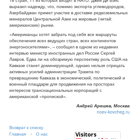
16 стран, 11 из которых входят в НАТО. Джей Ди Вэнс
выразил надежду, что, помимо экспорта углеводородов,
Азербайджан примет участие в доставке редкоземельных
минералов Центральной Азии на мировые (читай:
американские) рынки.
«Американцы хотят забрать под себя все маршруты
обеспечения всех ведущих стран, всех континентов
энергоносителями», – сообщил в одном из недавних
интервью министр иностранных дел России Сергей
Лавров. Едва ли на обозримую перспективу роль США на
Кавказе станет доминирующей, однако нельзя отрицать
активных усилий администрации Трампа по
превращению Кавказа в экономический, политический и
военный плацдарм для продвижения на просторах
интересов транснациональных корпораций с
американской «пропиской».
Андрей Арешев, Москва
noev-kovcheg.ru
Возврат к списку
Главная
⋅
О нас