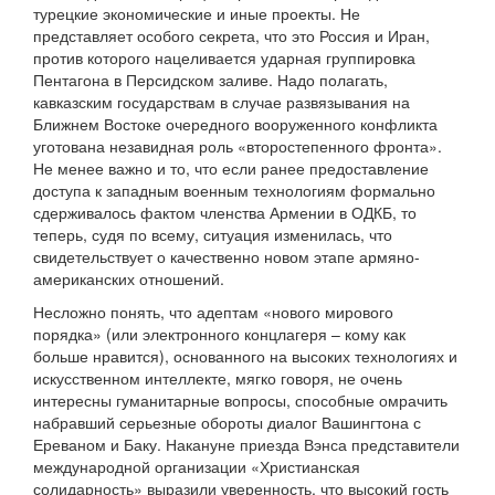
турецкие экономические и иные проекты. Не
представляет особого секрета, что это Россия и Иран,
против которого нацеливается ударная группировка
Пентагона в Персидском заливе. Надо полагать,
кавказским государствам в случае развязывания на
Ближнем Востоке очередного вооруженного конфликта
уготована незавидная роль «второстепенного фронта».
Не менее важно и то, что если ранее предоставление
доступа к западным военным технологиям формально
сдерживалось фактом членства Армении в ОДКБ, то
теперь, судя по всему, ситуация изменилась, что
свидетельствует о качественно новом этапе армяно-
американских отношений.
Несложно понять, что адептам «нового мирового
порядка» (или электронного концлагеря – кому как
больше нравится), основанного на высоких технологиях и
искусственном интеллекте, мягко говоря, не очень
интересны гуманитарные вопросы, способные омрачить
набравший серьезные обороты диалог Вашингтона с
Ереваном и Баку. Накануне приезда Вэнса представители
международной организации «Христианская
солидарность» выразили уверенность, что высокий гость