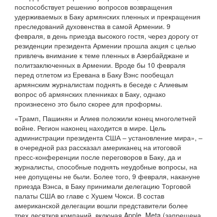
поспособствует решению вопросов возвращения
удерживаемых в Баку армянских пленных и прекращения
преследований духовенства в самой Армении. 9
февраля, в день приезда высокого гостя, через дорогу от
резиденции президента Армении прошла акция с целью
привлечь внимание к теме пленных в Азербайджане и
политзаключенных в Армении. Вроде бы 10 февраля
перед отлетом из Еревана в Баку Вэнс пообещал
армянским журналистам поднять в беседе с Алиевым
вопрос об армянских пленниках в Баку, однако
произнесено это было скорее для проформы.
«Трамп, Пашинян и Алиев положили конец многолетней
войне. Регион наконец находится в мире. Цель
администрации президента США – установление мира», –
в очередной раз рассказал американец на итоговой
пресс-конференции после переговоров в Баку, да и
журналисты, способные поднять неудобные вопросы, на
нее допущены не были. Более того, 9 февраля, накануне
приезда Вэнса, в Баку принимали делегацию Торговой
палаты США во главе с Хушем Чокси. В состав
американской делегации вошли представители более
трех десятков компаний, включая Apple, Meta (запрещена