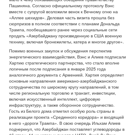
Пашиняна. Согласно официальному протоколу Вэнс
вместе с супругой возложили венок к Вечному огню на
«Аллее шехидов». Деловая часть визита прошла без
сюрпризов в полном соответствии с планами Дональда
Трампа, пообещавшего ранее через социальные сети
продать «Азербайджану произведенную в США военную
технику, включая бронежилеты, катера и многое другое».
Помимо военных закупок и обсуждения перспектив
энергетического взаимодействия, Вэнс и Алиев подписали
Хартию стратегического партнерства, что стало вполне
логичным после подписания в январе 2025 года
аналогичного документа с Арменией. Хартия определяет
основные направления американо-азербайджанского
сотрудничества по широкому кругу направлений, в том
числе региональную торговлю и транзит, инвестиции,
включая искусственный интеллект, цифровую
инфраструктуру, а также оборонное сотрудничество.
Гость из Белого дома отметил особую роль страны в
реализации проекта «Срединного коридора» и входящей
в него «дороги Трампа». В свою очередь Ильхам Алиев
подчеркнул, что Азербайджан поставляет углеводороды в