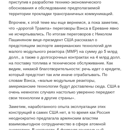
приступив к разработке технико-экономического
обоснования и обследованию предполагаемой
территории прокладки трансграничных коммуникаций.
Впрочем, к этой теме мы еще вернемся, а пока заметим,
что «дорогой Трампа» переговоры Вэнса в Ереване явно
не исчерпывались. По итогам переговоров с Николом
Пашиняном вице-президент США рассказал о
предстоящем экспорте американских технологий для
малого модульного реактора (ММР) на сумму до 5 млрд
долл., а также о долгосрочных контрактах на 4 млрд долл.
на поставку топлива и техническое обслуживание. Как
видим, никакой благотворительности: речь идет о кредите,
который предстоит так или иначе отрабатывать. По
словам Вэнса, «малые модульные реакторы,
американские технологии будут доставлены сюда. США в
очень немногих случаях настолько уверенно передают
свои технологии в другие страны».
Заметим, наработанного опыта эксплуатации этих
конструкций в самих США нет, в то время как Россия
неоднократно предлагала армянским властям
взаимовыгодное сотрудничество в сфере атомной
энергетики. В частности, 6 февраля генеральный