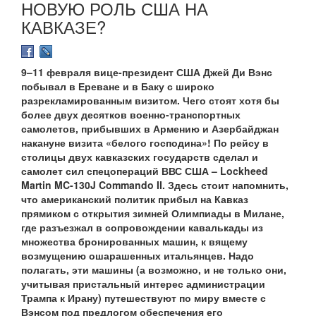
НОВУЮ РОЛЬ США НА
КАВКАЗЕ?
9–11 февраля вице-президент США Джей Ди Вэнс
побывал в Ереване и в Баку с широко
разрекламированным визитом. Чего стоят хотя бы
более двух десятков военно-транспортных
самолетов, прибывших в Армению и Азербайджан
накануне визита «белого господина»! По рейсу в
столицы двух кавказских государств сделал и
самолет сил спецопераций ВВС США – Lockheed
Martin MC-130J Commando II. Здесь стоит напомнить,
что американский политик прибыл на Кавказ
прямиком с открытия зимней Олимпиады в Милане,
где разъезжал в сопровождении кавалькады из
множества бронированных машин, к вящему
возмущению ошарашенных итальянцев. Надо
полагать, эти машины (а возможно, и не только они,
учитывая пристальный интерес администрации
Трампа к Ирану) путешествуют по миру вместе с
Вэнсом под предлогом обеспечения его