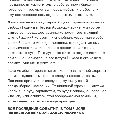
преданности исключительно собственному брюху и
готовности пресмыкаться перед любым, кто обеспечит
ему пожизненное наслаждение сытым хрюканьем.
Дочь и маленький внук героя Арцаха, отдавшего жизнь за
свободу Родины в Первой Арцахской войне, – и убогое
существо, продавшее армянские земли. Брызгающий
слюной жалкий истерик – и спокойная, уверенная в себе
и своей правоте молодая женщина, преподавшая ему
урок личного и национального достоинства, чести и
армянского духа. Того духа, что живет в каждом истинном
армянине, несмотря на все потуги Никола и его хозяев
сломить, унизить и убить его.
Если же абстрагироваться от чисто нравственной стороны
произошедшего в метро, то следует констатировать:
Пашинян приступил к следующему этапу своей
предвыборной кампании. От циничной угрозы и шантажа
«если я не буду варчапетом, то будет война», он перешел
к поиску «виновников» этой воображаемой войны. И,
естественно, нашел их в лице арцахцев.
ВСЕ ПОСЛЕДНИЕ СОБЫТИЯ, В ТОМ ЧИСЛЕ —
ЩЕДРЫЕ ОБЕЩАНИЯ «НОВЫХ ПРОГРАММ