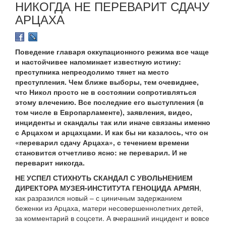
НИКОГДА НЕ ПЕРЕВАРИТ СДАЧУ
АРЦАХА
Поведение главаря оккупационного режима все чаще
и настойчивее напоминает известную истину:
преступника непреодолимо тянет на место
преступления. Чем ближе выборы, тем очевиднее,
что Никол просто не в состоянии сопротивляться
этому влечению. Все последние его выступления (в
том числе в Европарламенте), заявления, видео,
инциденты и скандалы так или иначе связаны именно
с Арцахом и арцахцами. И как бы ни казалось, что он
«переварил сдачу Арцаха», с течением времени
становится отчетливо ясно: не переварил. И не
переварит никогда.
НЕ УСПЕЛ СТИХНУТЬ СКАНДАЛ С УВОЛЬНЕНИЕМ
ДИРЕКТОРА МУЗЕЯ-ИНСТИТУТА ГЕНОЦИДА АРМЯН
,
как разразился новый – с циничным задержанием
беженки из Арцаха, матери несовершеннолетних детей,
за комментарий в соцсети. А вчерашний инцидент и вовсе