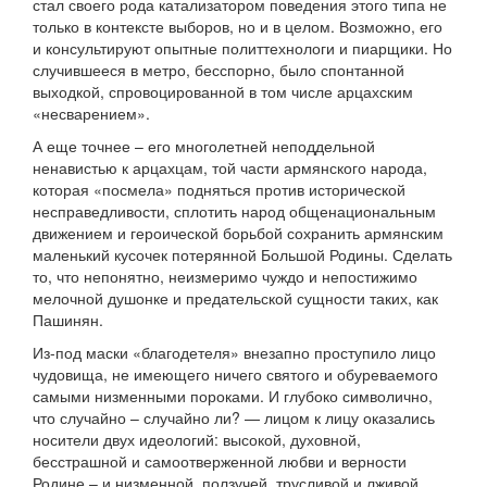
стал своего рода катализатором поведения этого типа не
только в контексте выборов, но и в целом. Возможно, его
и консультируют опытные политтехнологи и пиарщики. Но
случившееся в метро, бесспорно, было спонтанной
выходкой, спровоцированной в том числе арцахским
«несварением».
А еще точнее – его многолетней неподдельной
ненавистью к арцахцам, той части армянского народа,
которая «посмела» подняться против исторической
несправедливости, сплотить народ общенациональным
движением и героической борьбой сохранить армянским
маленький кусочек потерянной Большой Родины. Сделать
то, что непонятно, неизмеримо чуждо и непостижимо
мелочной душонке и предательской сущности таких, как
Пашинян.
Из-под маски «благодетеля» внезапно проступило лицо
чудовища, не имеющего ничего святого и обуреваемого
самыми низменными пороками. И глубоко символично,
что случайно – случайно ли? — лицом к лицу оказались
носители двух идеологий: высокой, духовной,
бесстрашной и самоотверженной любви и верности
Родине – и низменной, ползучей, трусливой и лживой