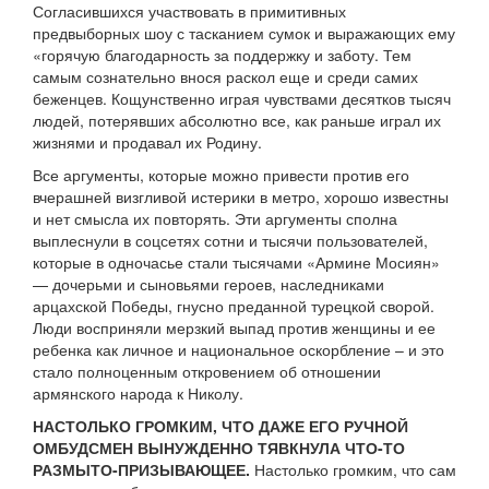
Согласившихся участвовать в примитивных
предвыборных шоу с тасканием сумок и выражающих ему
«горячую благодарность за поддержку и заботу. Тем
самым сознательно внося раскол еще и среди самих
беженцев. Кощунственно играя чувствами десятков тысяч
людей, потерявших абсолютно все, как раньше играл их
жизнями и продавал их Родину.
Все аргументы, которые можно привести против его
вчерашней визгливой истерики в метро, хорошо известны
и нет смысла их повторять. Эти аргументы сполна
выплеснули в соцсетях сотни и тысячи пользователей,
которые в одночасье стали тысячами «Армине Мосиян»
— дочерьми и сыновьями героев, наследниками
арцахской Победы, гнусно преданной турецкой сворой.
Люди восприняли мерзкий выпад против женщины и ее
ребенка как личное и национальное оскорбление – и это
стало полноценным откровением об отношении
армянского народа к Николу.
НАСТОЛЬКО ГРОМКИМ, ЧТО ДАЖЕ ЕГО РУЧНОЙ
ОМБУДСМЕН ВЫНУЖДЕННО ТЯВКНУЛА ЧТО-ТО
РАЗМЫТО-ПРИЗЫВАЮЩЕЕ.
Настолько громким, что сам