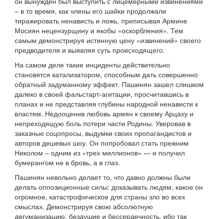
он вынужден был выступить с лицемерными извинениями
– в то время, как члены его шайки продолжали
тиражировать ненависть и ложь, приписывая Армине
Мосиян нецензурщину и якобы «оскорбления». Тем
самым демонстрируя истинную цену «извинений» своего
предводителя и выявляя суть происходящего.
На самом деле такие инциденты действительно
становятся катализатором, способным дать совершенно
обратный задуманному эффект. Пашинян зашел слишком
далеко в своей фальстарт-агитации, просчитавшись в
планах и не представляя глубины народной ненависти к
властям. Недооценив любовь армян к своему Арцаху и
непреходящую боль потери части Родины. Уверовав в
заказные соцопросы, выдумки своих пропагандистов и
авторов дешевых шоу. Он попробовал стать прежним
Николом – одним из «трех миллионов» — и получил
бумерангом не в бровь, а в глаз.
Пашинян невольно делает то, что давно должны были
делать оппозиционные силы: доказывать людям, какое он
огромное, катастрофическое для страны зло во всех
смыслах. Демонстрируя свою абсолютную
дегуманизацию, бездушие и бессердечность, ибо так