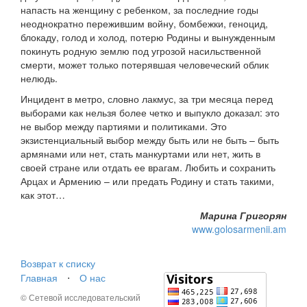
напасть на женщину с ребенком, за последние годы
неоднократно пережившим войну, бомбежки, геноцид,
блокаду, голод и холод, потерю Родины и вынужденным
покинуть родную землю под угрозой насильственной
смерти, может только потерявшая человеческий облик
нелюдь.
Инцидент в метро, словно лакмус, за три месяца перед
выборами как нельзя более четко и выпукло доказал: это
не выбор между партиями и политиками. Это
экзистенциальный выбор между быть или не быть – быть
армянами или нет, стать манкуртами или нет, жить в
своей стране или отдать ее врагам. Любить и сохранить
Арцах и Армению – или предать Родину и стать такими,
как этот…
Марина Григорян
www.golosarmenii.am
Возврат к списку
Главная
⋅
О нас
© Сетевой исследовательский