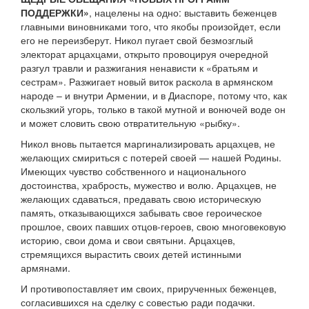
ПОДДЕРЖКИ»
, нацелены на одно: выставить беженцев
главными виновниками того, что якобы произойдет, если
его не переизберут. Никол пугает свой безмозглый
электорат арцахцами, открыто провоцируя очередной
разгул травли и разжигания ненависти к «братьям и
сестрам». Разжигает новый виток раскола в армянском
народе – и внутри Армении, и в Диаспоре, потому что, как
скользкий угорь, только в такой мутной и вонючей воде он
и может словить свою отвратительную «рыбку».
Никол вновь пытается маргинализировать арцахцев, не
желающих смириться с потерей своей — нашей Родины.
Имеющих чувство собственного и национального
достоинства, храбрость, мужество и волю. Арцахцев, не
желающих сдаваться, предавать свою историческую
память, отказывающихся забывать свое героическое
прошлое, своих павших отцов-героев, свою многовековую
историю, свои дома и свои святыни. Арцахцев,
стремящихся вырастить своих детей истинными
армянами.
И противопоставляет им своих, прирученных беженцев,
согласившихся на сделку с совестью ради подачки.