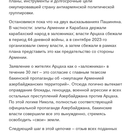
планы, инструменты и долгосрочные цели
оккупировавшей страну антиармянской политической
группировки.
Остановимся пока что на двух высказываниях Пашиняна.
В частности: элиты Армении и Карабаха держали
карабахский народ в заложниках; власти Арцаха сбежали
в период 44-дневной войны, а в сентябре 2023-го
организовали смену власти, а затем сбежали в рамках
плана представить это как предательство со стороны
Армении.
Заявление о жителях Арцаха как о «заложниках» в
течение 30 лет – это согласие с главным тезисом
бакинской пропаганды об «оккупации Арменией
азербайджанских территорий». Отсюда логично вытекает
оправдание блокады, геноцида, военной агрессии и всех
остальных преступлений Азербайджана против Арцаха.
По этой логике Никола, полностью соответствующей
официальной пропаганде Азербайджана, бакинские
власти совершили все это вынужденно, стремясь
освободить «свои» земли.
Следующий шаг в этой цепочке – отзыв всех поданных