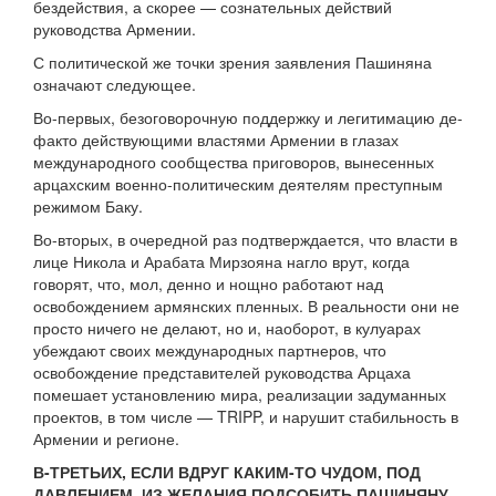
бездействия, а скорее — сознательных действий
руководства Армении.
С политической же точки зрения заявления Пашиняна
означают следующее.
Во-первых, безоговорочную поддержку и легитимацию де-
факто действующими властями Армении в глазах
международного сообщества приговоров, вынесенных
арцахским военно-политическим деятелям преступным
режимом Баку.
Во-вторых, в очередной раз подтверждается, что власти в
лице Никола и Арабата Мирзояна нагло врут, когда
говорят, что, мол, денно и нощно работают над
освобождением армянских пленных. В реальности они не
просто ничего не делают, но и, наоборот, в кулуарах
убеждают своих международных партнеров, что
освобождение представителей руководства Арцаха
помешает установлению мира, реализации задуманных
проектов, в том числе — TRIPP, и нарушит стабильность в
Армении и регионе.
В-ТРЕТЬИХ, ЕСЛИ ВДРУГ КАКИМ-ТО ЧУДОМ, ПОД
ДАВЛЕНИЕМ, ИЗ ЖЕЛАНИЯ ПОДСОБИТЬ ПАШИНЯНУ