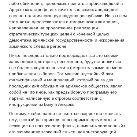
либо обвинения, продолжают винить в произошедшей в
Арцахе катастрофе исключительно самих арцахцев и
военно-политическое руководство республики. Но за всем
этим четко прослеживается антиармянская кампания,
направленная на продолжение реализации
стратегических турецких целей с конечной целью
демонтажа армянской государственности и искоренения
армянского следа в регионе.
Никол последовательно подтверждает все это своими
заявлениями, которые, несомненно, будут становиться
все более кощунственными и омерзительными по мере
приближения выборов. Тот массив гнуснейшей лжи,
фальсификаций и манипуляций, который он за два
последних дня обрушил на армянское общество, являл
собой не что иное, как предвыборную программу его
партии, написанную в строгом соответствии с
инструкциями из Баку и Анкары.
Поэтому крайне важно не пытаться корректно отвечать
ему, в сотый раз приводя неоспоримые аргументы и
лежащие на поверхности факты, а выявить заложенный в
его заявлениях зловещий смысл, демонстрирующий