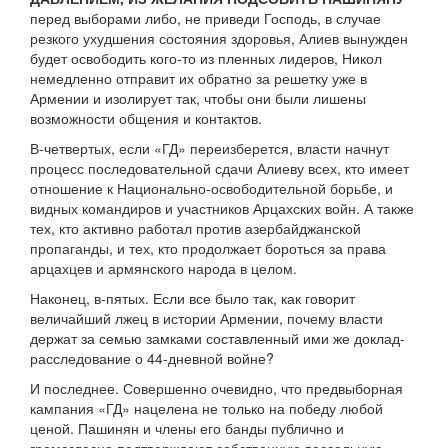
перед выборами либо, не приведи Господь, в случае
резкого ухудшения состояния здоровья, Алиев вынужден
будет освободить кого-то из пленных лидеров, Никол
немедленно отправит их обратно за решетку уже в
Армении и изолирует так, чтобы они были лишены
возможности общения и контактов.
В-четвертых, если «ГД» переизберется, власти начнут
процесс последовательной сдачи Алиеву всех, кто имеет
отношение к Национально-освободительной борьбе, и
видных командиров и участников Арцахских войн. А также
тех, кто активно работал против азербайджанской
пропаганды, и тех, кто продолжает бороться за права
арцахцев и армянского народа в целом.
Наконец, в-пятых. Если все было так, как говорит
величайший лжец в истории Армении, почему власти
держат за семью замками составленный ими же доклад-
расследование о 44-дневной войне?
И последнее. Совершенно очевидно, что предвыборная
кампания «ГД» нацелена не только на победу любой
ценой. Пашинян и члены его банды публично и