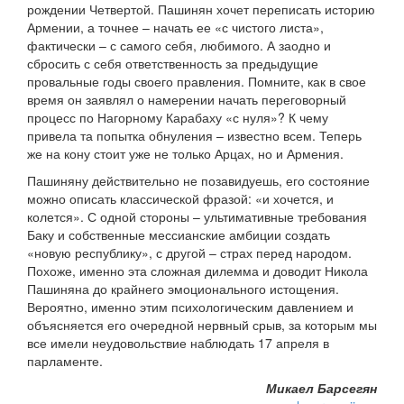
рождении Четвертой. Пашинян хочет переписать историю
Армении, а точнее – начать ее «с чистого листа»,
фактически – с самого себя, любимого. А заодно и
сбросить с себя ответственность за предыдущие
провальные годы своего правления. Помните, как в свое
время он заявлял о намерении начать переговорный
процесс по Нагорному Карабаху «с нуля»? К чему
привела та попытка обнуления – известно всем. Теперь
же на кону стоит уже не только Арцах, но и Армения.
Пашиняну действительно не позавидуешь, его состояние
можно описать классической фразой: «и хочется, и
колется». С одной стороны – ультимативные требования
Баку и собственные мессианские амбиции создать
«новую республику», с другой – страх перед народом.
Похоже, именно эта сложная дилемма и доводит Никола
Пашиняна до крайнего эмоционального истощения.
Вероятно, именно этим психологическим давлением и
объясняется его очередной нервный срыв, за которым мы
все имели неудовольствие наблюдать 17 апреля в
парламенте.
Микаел Барсегян