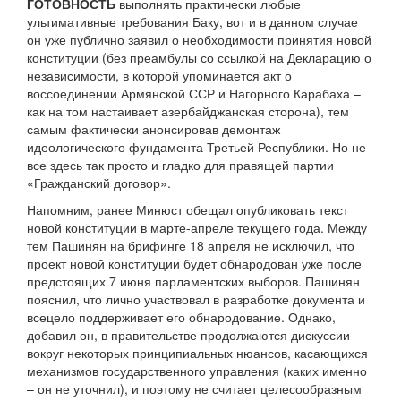
ГОТОВНОСТЬ
выполнять практически любые
ультимативные требования Баку, вот и в данном случае
он уже публично заявил о необходимости принятия новой
конституции (без преамбулы со ссылкой на Декларацию о
независимости, в которой упоминается акт о
воссоединении Армянской ССР и Нагорного Карабаха –
как на том настаивает азербайджанская сторона), тем
самым фактически анонсировав демонтаж
идеологического фундамента Третьей Республики. Но не
все здесь так просто и гладко для правящей партии
«Гражданский договор».
Напомним, ранее Минюст обещал опубликовать текст
новой конституции в марте-апреле текущего года. Между
тем Пашинян на брифинге 18 апреля не исключил, что
проект новой конституции будет обнародован уже после
предстоящих 7 июня парламентских выборов. Пашинян
пояснил, что лично участвовал в разработке документа и
всецело поддерживает его обнародование. Однако,
добавил он, в правительстве продолжаются дискуссии
вокруг некоторых принципиальных нюансов, касающихся
механизмов государственного управления (каких именно
– он не уточнил), и поэтому не считает целесообразным