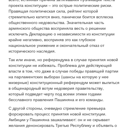
проекта конституции – это острые политические риски.
Правящая политическая сила, рейтинг которой
стремительно катится вниз, панически боится всплеска
общественного недовольства. Значительная часть
армянского общества восприняла весть о решении
исключить Декларацию о независимости из конституции
крайне негативно, восприняв это как глубокое
национальное унижение и окончательный отказ от
исторического наследия.
Так или иначе, но референдума в случае принятия новой
конституции не избежать. Проблема для действующей
власти в том, что даже в случае победы правящей партии
на парламентских выборах (шансы на которую у нее
мизерные) конституционный референдум может вылиться
в общенародный вотум недоверия правительству,
который подведет черту под всеми этими годами
бесславного правления Пашиняна и его команды.
С другой стороны, очевидно стремление премьера
форсировать процесс принятия новой конституции.
Амбиции у Пашиняна зашкаливают: он и не скрывает
желания денонсировать Третью Республику и объявить о