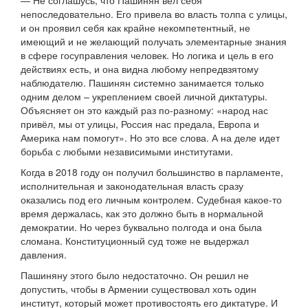
— Не соглашусь, что Пашинян вел себя
непоследовательно. Его привела во власть толпа с улицы,
и он проявил себя как крайне некомпетентный, не
имеющий и не желающий получать элементарные знания
в сфере госуправления человек. Но логика и цель в его
действиях есть, и она видна любому непредвзятому
наблюдателю. Пашинян системно занимается только
одним делом – укреплением своей личной диктатуры.
Объясняет он это каждый раз по-разному: «народ нас
привёл, мы от улицы, Россия нас предала, Европа и
Америка нам помогут». Но это все слова. А на деле идет
борьба с любыми независимыми институтами.
Когда в 2018 году он получил большинство в парламенте,
исполнительная и законодательная власть сразу
оказались под его личным контролем. Судебная какое-то
время держалась, как это должно быть в нормальной
демократии. Но через буквально полгода и она была
сломана. Конституционный суд тоже не выдержал
давления.
Пашиняну этого было недостаточно. Он решил не
допустить, чтобы в Армении существовал хоть один
институт, который может противостоять его диктатуре. И