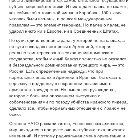
просто ликвидирована как самостоятельное государство и
субъект мировой политики. И никто даже слова не скажет,
как сейчас об этнической чистке в Карабахе. 150 тысяч
человек были изгнаны, и по всем международным
правилам — это элемент геноцида. Но палец о палец не
ударил никто ни в Европе, ни в Соединенных Штатах.
По сути, единственная страна, у которой не на словах, а
по сути совпадают интересы с Арменией, которая
реально заинтересована в сохранении армянского
государства, чтобы южный Кавказ полностью не оказался
в безраздельном доминировании турецкого мира, — это
Россия. Есть определенные надежды, что при
нормальных властях в Армении и Иран мог бы оказать
серьезную поддержку в сохранении независимого
армянского государства. Но нынешнее руководство,
которое с большим опозданием выступило с
соболезнованиями по поводу убийства иранского лидера,
сделало все, чтобы нормальных отношений с Ираном не
было.
Сегодня НАТО разваливается, Евросоюз разваливается,
мир находится в процессе очень глубоких тектонических
изменений. И поэтому радикальная смена ориентации и