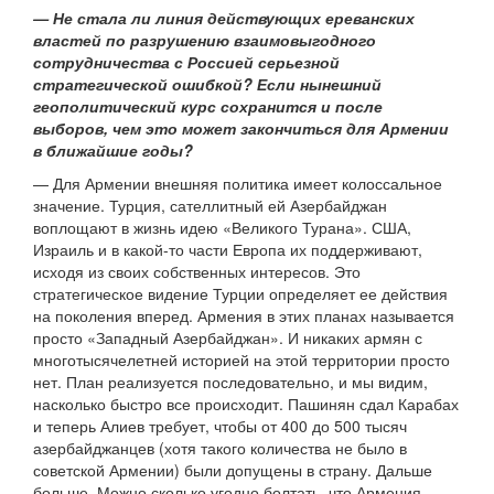
— Не стала ли линия действующих ереванских
властей по разрушению взаимовыгодного
сотрудничества с Россией серьезной
стратегической ошибкой? Если нынешний
геополитический курс сохранится и после
выборов, чем это может закончиться для Армении
в ближайшие годы?
— Для Армении внешняя политика имеет колоссальное
значение. Турция, сателлитный ей Азербайджан
воплощают в жизнь идею «Великого Турана». США,
Израиль и в какой-то части Европа их поддерживают,
исходя из своих собственных интересов. Это
стратегическое видение Турции определяет ее действия
на поколения вперед. Армения в этих планах называется
просто «Западный Азербайджан». И никаких армян с
многотысячелетней историей на этой территории просто
нет. План реализуется последовательно, и мы видим,
насколько быстро все происходит. Пашинян сдал Карабах
и теперь Алиев требует, чтобы от 400 до 500 тысяч
азербайджанцев (хотя такого количества не было в
советской Армении) были допущены в страну. Дальше
больше. Можно сколько угодно болтать, что Армения